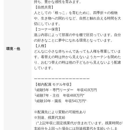
持ち、豊かな感性を育みます。
【自然共育】
人としての「根っこ」を育むために、四季折々の植物
や、生き物への関わりなど、自然と触れ合える時間を大
切にしています。
【コーナー保育】
遊ぶ内容によって部屋の中を棚で区切っています。自分
の好きなことに夢中になれる環境となっています。
【人権】
環境・他
どんなに小さな赤ちゃんであっても人権を尊重していま
す。着替えの時は外から見えないようカーテンを閉めた
り、おむつ替えの時は他の子どもから見えないよう配慮
しています。
ーーーーーーーーーーーーーーーー
【都内配属 モデル年収】
└経験5年・専門リーダー 年収419万円
└経験7年・主任 年収468万円*
└経験10年・園長 年収541万円*
※配属先により変動の可能性あり
※別途、残業代支給
（*上記年収に固定残業代が含まれています。残業時間が
支給分を上回った場合には別途残業代を支給いたしま