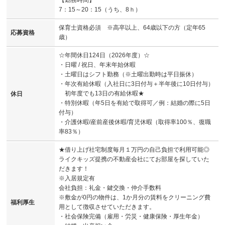
7：15～20：15（うち、8ｈ）
保育士資格必須 ※高卒以上、64歳以下の方（定年65
応募資格
歳）
☆年間休日124日（2026年度）☆
・日曜 / 祝日、年末年始休暇
・土曜日はシフト勤務（※土曜出勤時は平日振休）
・年次有給休暇（入社日に3日付与＋半年後に10日付与）
初年度でも13日の有給休暇★
休日
・特別休暇（年5日を有給で取得可／例：結婚の際に5日
付与）
・介護休暇/産前産後休暇/育児休暇（取得率100％、復職
率83％）
★借り上げ社宅制度毎月１万円の自己負担で利用可能◎
ライクキッズ提携の不動産会社にてお部屋を探していた
だきます！
※入居規定有
会社負担：礼金・鍵交換・仲介手数料
※敷金が0円の物件は、1か月分の賃料をクリーニング費
福利厚生
用として徴収させていただきます。
・社会保険完備（雇用・労災・健康保険・厚生年金）