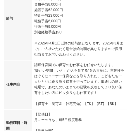
資格手当8,000円
施設手当62,000円
特別手当23,000円
給与
職務手当6,000円
行政手当9,000円
別途経験手当あり
※2026年4月1日以降の給与額となります。2026年3月ま
でにご入社いただく場合は給与額が異なりますので採用
担当までお問い合わせください。
認可保育園での保育のお仕事をお任せいたします。
”暖かい空間「いえ」が人を育てる”を合言葉に、主体性を
はぐくむコーナー保育などを取り入れた、こどもたち一
人ひとりに寄り添う保育を行っています。風通しの良い
仕事内容
職場で、あなたのいままでの経験を反映してより良い保
育をしたい方にピッタリなお仕事です！
【保育士・認可園・社宅完備】【TK】【BT】【SK】
【勤務日】
月～土のうち、週5日程度勤務
勤務曜日・時
間
【勤務時間】