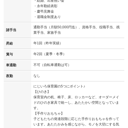
・結婚、出産祝い金
・永年勤続表彰
・慶弔見舞金
・退職金制度あり
通勤手当（月額50,000円迄）、資格手当、役職手当、残
諸手当
業手当、家族手当
年1回（昨年実績）
昇給
年2回（夏季・冬季）
賞与
不可（自転車通勤は可）
車通勤
なし
夜勤
にじいろ保育園の5つにポイント♪
【ひのき】
保育室内の机、椅子、床、ロッカーなど、オーダーメイ
ドのひのき家具で統一し、あたたかい空間となっていま
す。
【手作りおもちゃ】
子どもたちの発達段階に応じた手作りおもちゃを作って
います。あたたかみを感じながら、モノを大切にする気