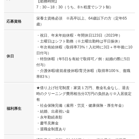
【勤務時間】
7：30～18：30（うち、8ｈ程度でシフト制）
栄養士資格必須 ※高卒以上、64歳以下の方（定年65
応募資格
歳）
・祝日、年末年始休暇・年間休日123日（2023年）
・土曜日はシフト勤務（※土曜出勤時は平日振休）
・年次有給休暇（取得率73%！入社時に3日＋半年後に10
日付与）
休日
・特別休暇（年5日を有給で取得可／例：結婚の際に5日
付与）
・介護休暇/産前産後休暇/育児休暇（取得率100％、復職
率83％）
★借り上げ社宅制度：家賃１万円、敷金礼金なし、退去
時のクリーニング費用相当分3万円の負担あり※入居規定
有
・社会保険完備（雇用・労災・健康保険・厚生年金）
福利厚生
・結婚、出産祝い金
・永年勤続表彰
・慶弔見舞金
・退職金制度あり