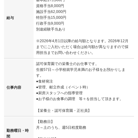
資格手当8,000円
施設手当62,000円
特別手当15,000円
給与
行政手当9,000円
別途経験手当あり
※2026年4月1日以降の給与額となります。2026年12月
までにご入社いただく場合は給与額が異なりますので採
用担当までお問い合わせください。
認可保育園での栄養士のお仕事です。
生後57日～小学校就学児未満のお子様をお預かりしま
す。
●食材発注
●管理、献立作成（イベント時）
仕事内容
●厨房スタッフへの指導管理
●お子様のお食事の調理 等々を担当して頂きます。
【栄養士・認可保育園・正社員】
【勤務日】
月～土のうち、週5日程度勤務
勤務曜日・時
間