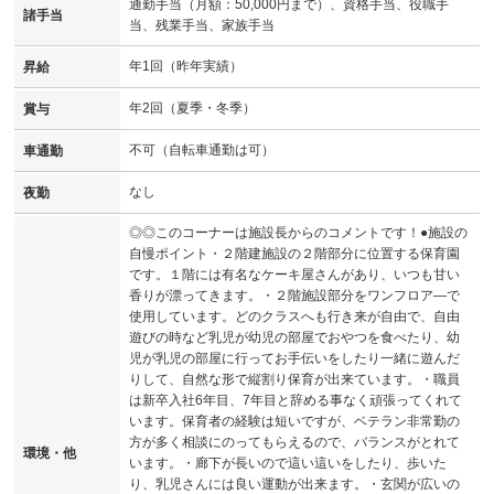
通勤手当（月額：50,000円まで）、資格手当、役職手
諸手当
当、残業手当、家族手当
年1回（昨年実績）
昇給
年2回（夏季・冬季）
賞与
不可（自転車通勤は可）
車通勤
なし
夜勤
◎◎このコーナーは施設長からのコメントです！●施設の
自慢ポイント・２階建施設の２階部分に位置する保育園
です。１階には有名なケーキ屋さんがあり、いつも甘い
香りが漂ってきます。・２階施設部分をワンフロア―で
使用しています。どのクラスへも行き来が自由で、自由
遊びの時など乳児が幼児の部屋でおやつを食べたり、幼
児が乳児の部屋に行ってお手伝いをしたり一緒に遊んだ
りして、自然な形で縦割り保育が出来ています。・職員
は新卒入社6年目、7年目と辞める事なく頑張ってくれて
います。保育者の経験は短いですが、ベテラン非常勤の
方が多く相談にのってもらえるので、バランスがとれて
環境・他
います。・廊下が長いので這い這いをしたり、歩いた
り、乳児さんには良い運動が出来ます。・玄関が広いの