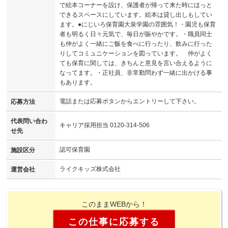
で絵本コーナーを設け、保護者が帰って来た時にほっと
できるスペースにしています。絵本は貸し出しもしてい
ます。●にじいろ保育園大泉学園の雰囲気！・園児も保育
者も明るく日々元気で、毎日が賑やかです。・職員同士
も仲がよく一緒にご飯を食べに行ったり、飲みに行った
りしてコミュニケーションを図っています。 仲がよく
ても保育に関しては、きちんと意見を言い合えるように
なってます。・正社員、非常勤問わず一緒に出かける事
もあります。
電話または応募ボタンからエントリーして下さい。
応募方法
代表問い合わ
キャリア採用担当 0120-314-506
せ先
認可保育園
施設区分
ライクキッズ株式会社
運営会社
このままWEBから！
この仕事に応募する