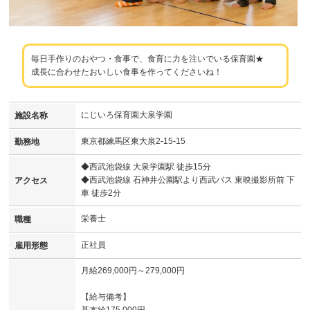
毎日手作りのおやつ・食事で、食育に力を注いでいる保育園★
成長に合わせたおいしい食事を作ってくださいね！
にじいろ保育園大泉学園
施設名称
東京都練馬区東大泉2-15-15
勤務地
◆西武池袋線 大泉学園駅 徒歩15分
◆西武池袋線 石神井公園駅より西武バス 東映撮影所前 下
アクセス
車 徒歩2分
栄養士
職種
正社員
雇用形態
月給269,000円～279,000円
【給与備考】
基本給175,000円