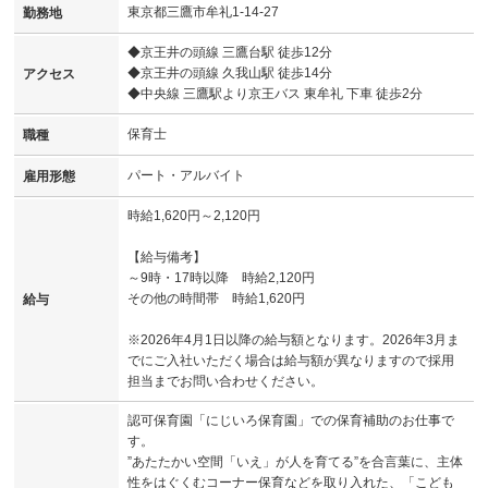
東京都三鷹市牟礼1-14-27
勤務地
◆京王井の頭線 三鷹台駅 徒歩12分
◆京王井の頭線 久我山駅 徒歩14分
アクセス
◆中央線 三鷹駅より京王バス 東牟礼 下車 徒歩2分
保育士
職種
パート・アルバイト
雇用形態
時給1,620円～2,120円
【給与備考】
～9時・17時以降 時給2,120円
その他の時間帯 時給1,620円
給与
※2026年4月1日以降の給与額となります。2026年3月ま
でにご入社いただく場合は給与額が異なりますので採用
担当までお問い合わせください。
認可保育園「にじいろ保育園」での保育補助のお仕事で
す。
”あたたかい空間「いえ」が人を育てる”を合言葉に、主体
性をはぐくむコーナー保育などを取り入れた、「こども