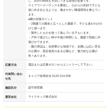
し、自分の時間も大切にできる環境が必要です。
ライフワークバランスを重視し、心からの笑顔で子ども
達に向き合えるような、働きやすい職場環境を整えてい
ます。
●園の自慢ポイント
・2階建ての園舎と広々とした園庭で、子ども達がのびの
びと遊べます。
・製作したものを使って遊んでいる子もいます。
・戸外で遊びたい時や午後の時間にも、園庭で気軽に外
遊びができます。
・園の周辺は、自然豊かな地域です。近隣には広い芝生
の公園や、固定遊具のある公園など、魅力的な公園が
色々あります。
電話または応募ボタンからエントリーして下さい。
応募方法
代表問い合わ
キャリア採用担当 0120-314-506
せ先
認可保育園
施設区分
ライクキッズ株式会社
運営会社