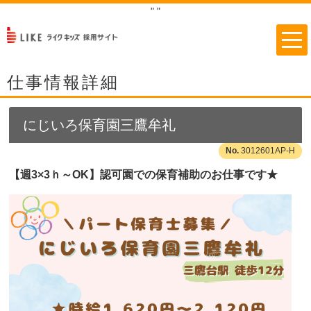
"
"
仕事情報詳細
にじいろ保育園三鷹牟礼
3012601AP-H
【週3×3ｈ～OK】認可園での保育補助のお仕事です★