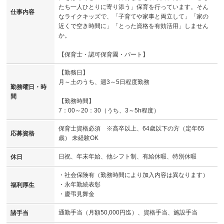
たち一人ひとりに寄り添う」保育を行っています。そん
仕事内容
なライクキッズで、「子育てや家事と両立して」「家の
近くで空き時間に」「とった資格を有効活用」しません
か。
【保育士・認可保育園・パート】
【勤務日】
月～土のうち、週3～5日程度勤務
勤務曜日・時
間
【勤務時間】
7：00～20：30（うち、3～5h程度）
保育士資格必須 ※高卒以上、64歳以下の方（定年65
応募資格
歳） 未経験OK
日祝、年末年始、他シフト制、有給休暇、特別休暇
休日
・社会保険有（勤務時間により加入内容は異なります）
・永年勤続表彰
福利厚生
・慶弔見舞金
通勤手当（月額50,000円迄）、資格手当、施設手当
諸手当