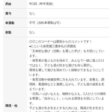
年1回（昨年実績）
昇給
なし
賞与
不可（自転車通勤は可）
車通勤
なし
夜勤
◎◎このコーナーは園長からのコメントです！
●にじいろ保育園三鷹牟礼の雰囲気
「主体的な遊び（活動）を通した学び」を大切にしてい
ます。
・保育者が遊ぶものを決めて、みんなで一緒に遊ぶだけ
ではなく、子ども達が好きな遊びを自ら選択し、
環境を通して遊びを深めていく経験ができるようにして
います。
・食育活動や保健指導に力を入れています。栄養士、調
理師、看護師などと連携しながら、子ども達の成長を支
えています。
・元気いっぱいな人も、物静かな人も、1人ひとりの個性
を尊重し「自分らしく」いられる環境を大切にしていま
す。
環境・他
子ども達が生き生きとするためには、職員が生き生きと