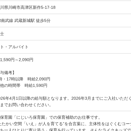
川県川崎市高津区新作5-17-18
R南武線 武蔵新城駅 徒歩5分
士
ト・アルバイト
1,590円～2,090円
与備考】
時・17時以降 時給2,090円
他の時間帯 時給1,590円
026年4月1日以降の給与額となります。2026年3月までにご入社いた
までお問い合わせください。
保育園「にじいろ保育園」での保育補助のお仕事です。
たたかい空間「いえ」が人を育てる”を合言葉に、主体性をはぐくむコ
ち一人ひとりに寄り添う」保育を行っています。そんなライクキッズで