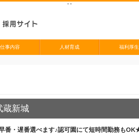
"
"
仕事内容
人材育成
福利厚生
武蔵新城
】早番・遅番選べます♪認可園にて短時間勤務もOK