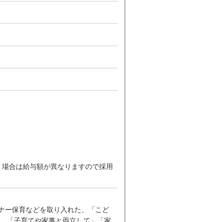
だく場合は給与額が異なりますので採用
ーナー保育などを取り入れた、「こど
、「子育てや家事と両立して」「家