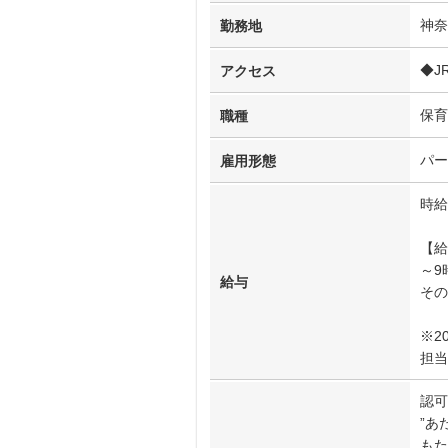
神奈
勤務地
◆J
アクセス
保育
職種
パー
雇用形態
時給
【給
～9
給与
その
※2
担当
認可
”あ
もた