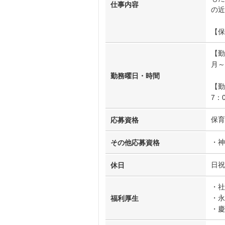
仕事内容
の近
【保
【勤
月～
勤務曜日・時間
【勤
7：
保育
応募資格
・神
その他応募資格
日祝
休日
・社
・永
福利厚生
・慶