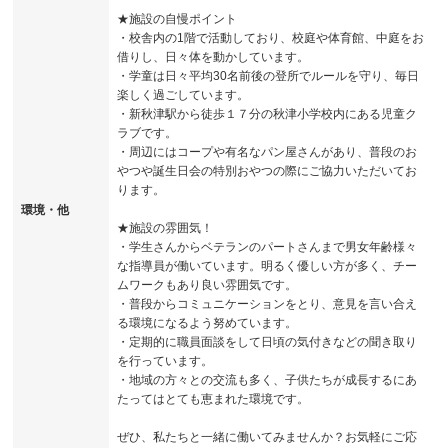
★施設の自慢ポイント
・校舎内の1階で活動しており、校庭や体育館、中庭をお
借りし、日々体を動かしています。
・学童は日々平均30名前後の登所でルールを守り、毎日
楽しく過ごしています。
・新秋津駅から徒歩１７分の秋津小学校内にある児童ク
ラブです。
・周辺にはコープや有名なパン屋さんがあり、普段のお
やつや誕生日会の特別おやつの際にご協力いただいてお
ります。
環境・他
★施設の雰囲気！
・学生さんからベテランのパートさんまで男女年齢様々
な指導員が働いています。明るく優しい方が多く、チー
ムワークもあり良い雰囲気です。
・普段からコミュニケーションをとり、意見を言い合え
る環境になるよう努めています。
・定期的に職員面談をして日頃の気付きなどの聞き取り
を行っています。
・地域の方々との交流も多く、子供たちが成長するにあ
たってはとても恵まれた環境です。
ぜひ、私たちと一緒に働いてみませんか？お気軽にご応