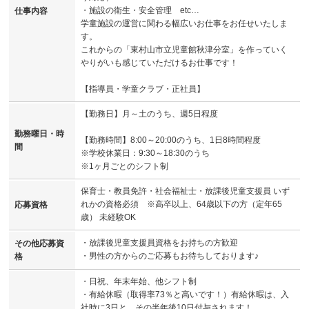
・施設の衛生・安全管理 etc…
仕事内容
学童施設の運営に関わる幅広いお仕事をお任せいたしま
す。
これからの「東村山市立児童館秋津分室」を作っていく
やりがいも感じていただけるお仕事です！
【指導員・学童クラブ・正社員】
【勤務日】月～土のうち、週5日程度
勤務曜日・時
【勤務時間】8:00～20:00のうち、1日8時間程度
間
※学校休業日：9:30～18:30のうち
※1ヶ月ごとのシフト制
保育士・教員免許・社会福祉士・放課後児童支援員 いず
れかの資格必須 ※高卒以上、64歳以下の方（定年65
応募資格
歳） 未経験OK
・放課後児童支援員資格をお持ちの方歓迎
その他応募資
・男性の方からのご応募もお待ちしております♪
格
・日祝、年末年始、他シフト制
・有給休暇（取得率73％と高いです！）有給休暇は、入
社時に3日と、その半年後10日付与されます！