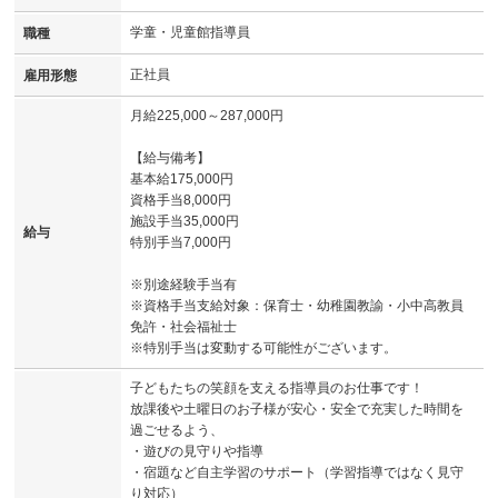
学童・児童館指導員
職種
正社員
雇用形態
月給225,000～287,000円
【給与備考】
基本給175,000円
資格手当8,000円
施設手当35,000円
給与
特別手当7,000円
※別途経験手当有
※資格手当支給対象：保育士・幼稚園教諭・小中高教員
免許・社会福祉士
※特別手当は変動する可能性がございます。
子どもたちの笑顔を支える指導員のお仕事です！
放課後や土曜日のお子様が安心・安全で充実した時間を
過ごせるよう、
・遊びの見守りや指導
・宿題など自主学習のサポート（学習指導ではなく見守
り対応）