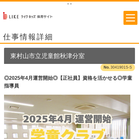
"
"
仕事情報詳細
東村山市立児童館秋津分室
3041901S-S
◎2025年4月運営開始◎【正社員】資格を活かせる◎学童
指導員