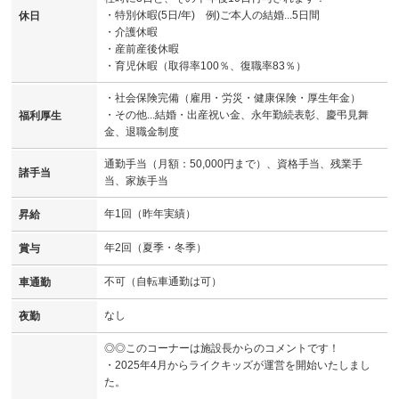
・特別休暇(5日/年) 例)ご本人の結婚...5日間
休日
・介護休暇
・産前産後休暇
・育児休暇（取得率100％、復職率83％）
・社会保険完備（雇用・労災・健康保険・厚生年金）
・その他...結婚・出産祝い金、永年勤続表彰、慶弔見舞
福利厚生
金、退職金制度
通勤手当（月額：50,000円まで）、資格手当、残業手
諸手当
当、家族手当
年1回（昨年実績）
昇給
年2回（夏季・冬季）
賞与
不可（自転車通勤は可）
車通勤
なし
夜勤
◎◎このコーナーは施設長からのコメントです！
・2025年4月からライクキッズが運営を開始いたしまし
た。