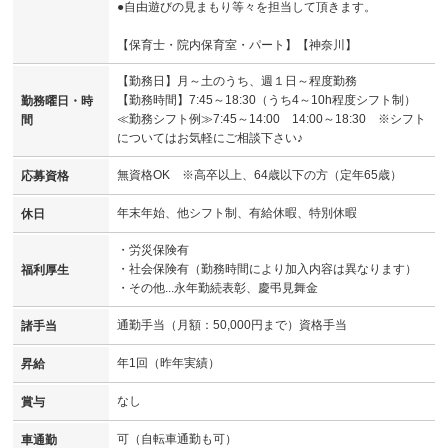
●自由遊びの見まもり等々を担当して頂きます。
【保育士・院内保育室・パート】【神奈川】
【勤務日】月～土のうち、週１日～程度勤務
【勤務時間】7:45～18:30（うち4～10h程度シフト制）
勤務曜日・時
≪勤務シフト例≫7:45～14:00 14:00～18:30 ※シフト
間
についてはお気軽にご相談下さい♪
無資格OK ※高卒以上、64歳以下の方（定年65歳）
応募資格
年末年始、他シフト制、有給休暇、特別休暇
休日
・労災保険有
・社会保険有（勤務時間により加入内容は異なります）
福利厚生
・その他...永年勤続表彰、慶弔見舞金
通勤手当（月額：50,000円まで）資格手当
諸手当
年1回（昨年実績）
昇給
なし
賞与
可（自転車通勤も可）
車通勤