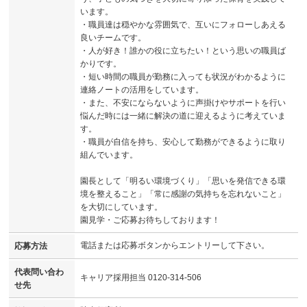
います。
・職員達は穏やかな雰囲気で、互いにフォローしあえる
良いチームです。
・人が好き！誰かの役に立ちたい！という思いの職員ば
かりです。
・短い時間の職員が勤務に入っても状況がわかるように
連絡ノートの活用をしています。
・また、不安にならないように声掛けやサポートを行い
悩んだ時には一緒に解決の道に迎えるように考えていま
す。
・職員が自信を持ち、安心して勤務ができるように取り
組んでいます。
園長として「明るい環境づくり」「思いを発信できる環
境を整えること」「常に感謝の気持ちを忘れないこと」
を大切にしています。
園見学・ご応募お待ちしております！
電話または応募ボタンからエントリーして下さい。
応募方法
代表問い合わ
キャリア採用担当 0120-314-506
せ先