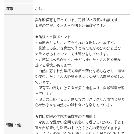
なし
夜勤
異年齢保育を行っている、定員13名程度の施設です。
太陽の光がたくさん入る明るい保育室です♪
★施設の自慢ポイント
・新園舎となり、とてもきれいな保育ルームです。
・見渡せる広い保育室で子どもたちがのびのびと遊び、
テラスがあるのでそこで水遊びをしています。
・近隣には公園が多く、子ども達がたくさん体を動かし
遊べる環境があります。
・自然に恵まれた環境で季節の変化を感じながら、植物
や昆虫、たくさんの野鳥を見つけながらの散歩を楽しん
でいます。
・保育室の周りには公園が多く池もあり、自然環境が整
っています。
・散歩に出掛けると子供たちのワクワクした表情と好奇
心が沸き立ち自然との触れ合いを楽しんでいます。
★竹山病院の病院内保育室の雰囲気！
・家庭的な温かい空間で安心して過ごしながら、子ども
環境・他
達が自然豊かな環境の中でたくさんの発見ができるよ
う、子どもの気づきを大切に寄り添った保育を実践して