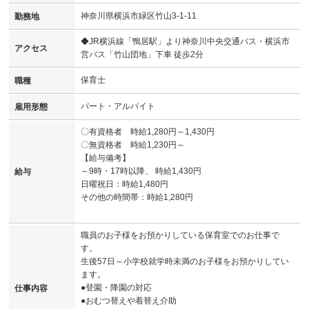
神奈川県横浜市緑区竹山3-1-11
勤務地
◆JR横浜線「鴨居駅」より神奈川中央交通バス・横浜市
アクセス
営バス「竹山団地」下車 徒歩2分
保育士
職種
パート・アルバイト
雇用形態
〇有資格者 時給1,280円～1,430円
〇無資格者 時給1,230円～
【給与備考】
～9時・17時以降、 時給1,430円
給与
日曜祝日：時給1,480円
その他の時間帯：時給1,280円
職員のお子様をお預かりしている保育室でのお仕事で
す。
生後57日～小学校就学時未満のお子様をお預かりしてい
ます。
●登園・降園の対応
仕事内容
●おむつ替えや着替え介助