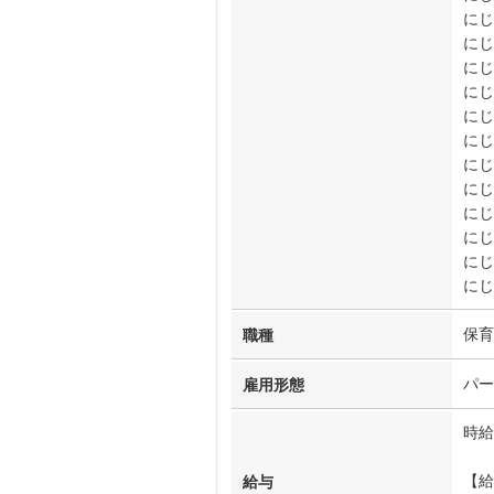
にじ
にじ
にじ
にじ
にじ
にじ
にじ
にじ
にじ
にじ
にじ
にじ
保育
職種
パー
雇用形態
時給
【給
給与