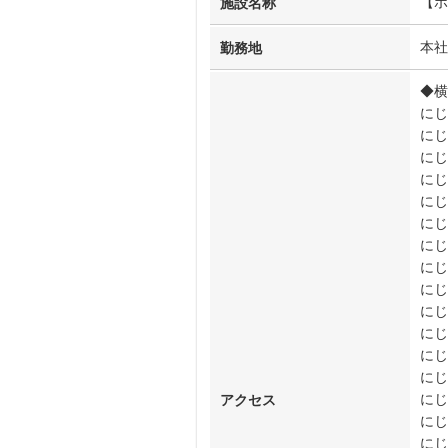
【ポ
施設名称
本社
勤務地
◆横
にじ
にじ
にじ
にじ
にじ
にじ
にじ
にじ
にじ
にじ
にじ
にじ
にじ
にじ
アクセス
にじ
にじ