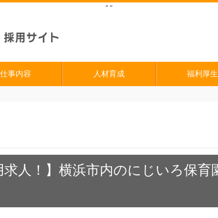
"
"
仕事内容
人材育成
福利厚生
用求人！】横浜市内のにじいろ保育