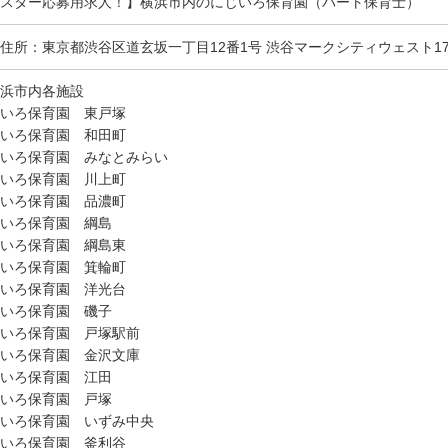
スター応募用求人！】横浜市内のにじいろ保育園（パート保育士）
住所：東京都渋谷区道玄坂一丁目12番1号 渋谷マークシティウェスト1
浜市内各施設
いろ保育園 東戸塚
いろ保育園 和田町
いろ保育園 みなとみらい
いろ保育園 川上町
いろ保育園 品濃町
いろ保育園 綱島
いろ保育園 綱島東
いろ保育園 箕輪町
いろ保育園 洋光台
いろ保育園 磯子
いろ保育園 戸塚駅前
いろ保育園 金沢文庫
いろ保育園 江田
いろ保育園 戸塚
いろ保育園 いずみ中央
いろ保育園 釜利谷