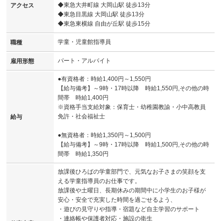
◆東急大井町線 大岡山駅 徒歩13分
アクセス
◆東急目黒線 大岡山駅 徒歩13分
◆東急東横線 自由が丘駅 徒歩15分
学童・児童館指導員
職種
パート・アルバイト
雇用形態
●有資格者：時給1,400円～1,550円
【給与備考】～9時・17時以降 時給1,550円,その他の時
間帯 時給1,400円
※資格手当支給対象：保育士・幼稚園教諭・小中高教員
免許・社会福祉士
給与
●無資格者：時給1,350円～1,500円
【給与備考】～9時・17時以降 時給1,500円,その他の時
間帯 時給1,350円
放課後ひろばの学童部門で、元気なお子さまの笑顔を支
える学童指導員のお仕事です。
放課後や土曜日、長期休みの期間中に小学生のお子様が
安心・安全で充実した時間を過ごせるよう、
・遊びの見守りや指導・宿題など自主学習のサポート
・連絡帳や保護者対応・施設の衛生