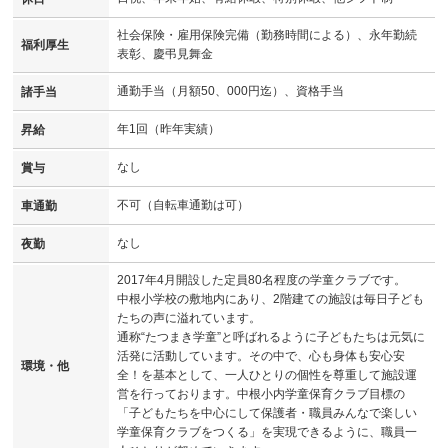
社会保険・雇用保険完備（勤務時間による）、永年勤続
福利厚生
表彰、慶弔見舞金
通勤手当（月額50、000円迄）、資格手当
諸手当
年1回（昨年実績）
昇給
なし
賞与
不可（自転車通勤は可）
車通勤
なし
夜勤
2017年4月開設した定員80名程度の学童クラブです。
中根小学校の敷地内にあり、2階建ての施設は毎日子ども
たちの声に溢れています。
通称“たつまき学童”と呼ばれるように子どもたちは元気に
活発に活動しています。その中で、心も身体も安心安
環境・他
全！を基本として、一人ひとりの個性を尊重して施設運
営を行っております。中根小内学童保育クラブ目標の
「子どもたちを中心にして保護者・職員みんなで楽しい
学童保育クラブをつくる」を実現できるように、職員一