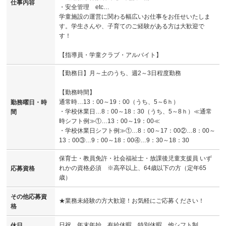
仕事内容
・安全管理 etc…
学童施設の運営に関わる幅広いお仕事をお任せいたしま
す。学生さんや、子育てのご経験がある方は大歓迎で
す！
【指導員・学童クラブ・アルバイト】
【勤務日】月～土のうち、週2～3日程度勤務
【勤務時間】
通常時…13：00～19：00（うち、5～6ｈ）
勤務曜日・時
・学校休業日…8：00～18：30（うち、5～8ｈ）≪通常
間
時シフト例≫①…13：00～19：00≪
・学校休業日シフト例≫①…8：00～17：00②…8：00～
13：00③…9：00～18：00④…9：30～18：30
保育士・教員免許・社会福祉士・放課後児童支援員 いず
れかの資格必須 ※高卒以上、64歳以下の方（定年65
応募資格
歳）
その他応募資
★業務未経験の方大歓迎！お気軽にご応募ください！
格
日祝、年末年始、有給休暇、特別休暇、他シフト制
休日