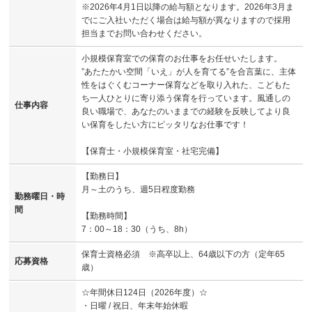
※2026年4月1日以降の給与額となります。2026年3月ま
でにご入社いただく場合は給与額が異なりますので採用
担当までお問い合わせください。
小規模保育室での保育のお仕事をお任せいたします。
”あたたかい空間「いえ」が人を育てる”を合言葉に、主体
性をはぐくむコーナー保育などを取り入れた、こどもた
ち一人ひとりに寄り添う保育を行っています。風通しの
仕事内容
良い職場で、あなたのいままでの経験を反映してより良
い保育をしたい方にピッタリなお仕事です！
【保育士・小規模保育室・社宅完備】
【勤務日】
月～土のうち、週5日程度勤務
勤務曜日・時
間
【勤務時間】
7：00～18：30（うち、8h）
保育士資格必須 ※高卒以上、64歳以下の方（定年65
応募資格
歳）
☆年間休日124日（2026年度）☆
・日曜 / 祝日、年末年始休暇