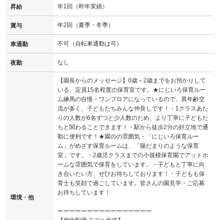
年1回（昨年実績）
昇給
年2回（夏季・冬季）
賞与
不可（自転車通勤は可）
車通勤
なし
夜勤
【園長からのメッセージ】0歳～2歳までをお預かりして
いる、定員15名程度の保育室です。★にじいろ保育ルー
ム練馬の自慢・ワンフロアになっているので、異年齢交
流が多く、子どもたちみんな仲良しです！・1クラスあた
りの人数が6名ずつと少人数のため、より丁寧に子どもた
ちと関わることできます！・駅から徒歩2分の好立地で通
勤に便利です！★園のの雰囲気・「にじいろ保育ルー
ム」がめざす保育ルームは、「陽だまりのような保育
室」です。・2歳児クラスまでの小規模保育園でアットホ
ームな雰囲気で保育をしています。・子どもと丁寧に向
き合いたい方、ぜひお待ちしております！・子どもも保
育士も笑顔で過ごしています。皆さんの園見学・ご応募
お待ちしています！
環境・他
ーーーーーーーーーーーーーーーー