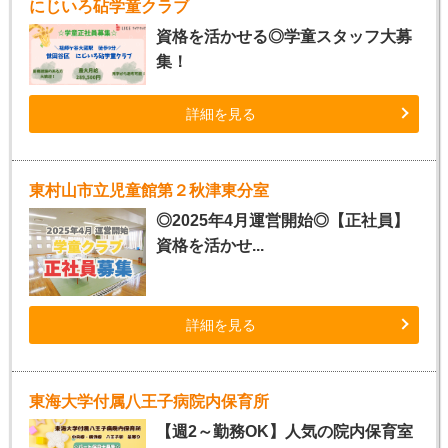
にじいろ砧学童クラブ
資格を活かせる◎学童スタッフ大募
集！
詳細を見る
東村山市立児童館第２秋津東分室
◎2025年4月運営開始◎【正社員】
資格を活かせ...
詳細を見る
東海大学付属八王子病院内保育所
【週2～勤務OK】人気の院内保育室