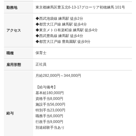
東京都練馬区豊玉北6-13-17グローリア初穂練馬 101号
勤務地
◆西武池袋線 練馬駅 徒歩2分
◆都営大江戸線 練馬駅 徒歩4分
◆東京メトロ有楽町線 練馬駅 徒歩4分
アクセス
◆西武豊島線 練馬駅 徒歩4分
◆都営大江戸線 豊島園駅 徒歩9分
保育士
職種
正社員
雇用形態
月給282,000円～344,000円
【給与備考】
基本給180,000円
資格手当8,000円
施設手当56,000円
特別手当23,000円
給与
職務手当6,000円
行政手当9,000円
別途経験手当あり