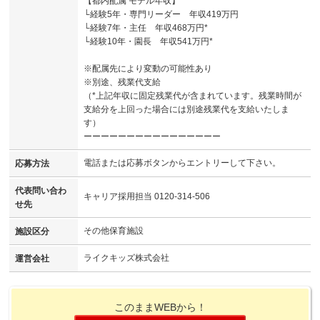
【都内配属 モデル年収】
└経験5年・専門リーダー 年収419万円
└経験7年・主任 年収468万円*
└経験10年・園長 年収541万円*
※配属先により変動の可能性あり
※別途、残業代支給
（*上記年収に固定残業代が含まれています。残業時間が
支給分を上回った場合には別途残業代を支給いたしま
す）
ーーーーーーーーーーーーーーーー
電話または応募ボタンからエントリーして下さい。
応募方法
代表問い合わ
キャリア採用担当 0120-314-506
せ先
その他保育施設
施設区分
ライクキッズ株式会社
運営会社
このままWEBから！