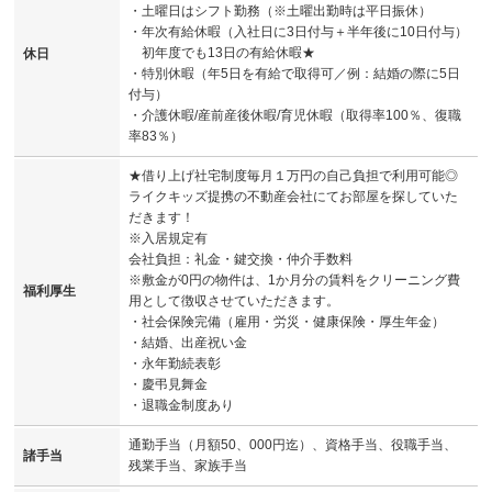
・土曜日はシフト勤務（※土曜出勤時は平日振休）
・年次有給休暇（入社日に3日付与＋半年後に10日付与）
初年度でも13日の有給休暇★
休日
・特別休暇（年5日を有給で取得可／例：結婚の際に5日
付与）
・介護休暇/産前産後休暇/育児休暇（取得率100％、復職
率83％）
★借り上げ社宅制度毎月１万円の自己負担で利用可能◎
ライクキッズ提携の不動産会社にてお部屋を探していた
だきます！
※入居規定有
会社負担：礼金・鍵交換・仲介手数料
※敷金が0円の物件は、1か月分の賃料をクリーニング費
福利厚生
用として徴収させていただきます。
・社会保険完備（雇用・労災・健康保険・厚生年金）
・結婚、出産祝い金
・永年勤続表彰
・慶弔見舞金
・退職金制度あり
通勤手当（月額50、000円迄）、資格手当、役職手当、
諸手当
残業手当、家族手当