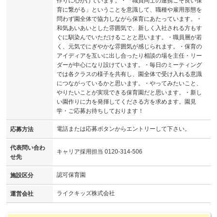
作りに心がけています。・「職員同士の連携こそ良い保
育に繋がる」ということを意識して、職種や雇用形態を
問わず園全体で協力しながら保育にあたっています。・
和気あいあいとした雰囲気で、新しく入社される方もす
ぐに馴染んでいただけることと思います。・職員層が若
く、元気でにぎやかな雰囲気が感じられます。・保育の
アイディアを互いに出し合ったり相談の場を主任・リー
ダーが中心になり設けています。・毎日のミーティング
では各クラスの様子を共有し、園全体で受け入れる意識
につながっているかと思います。・やってみたいこと、
やりたいことが実現できる保育園だと思います。・新し
い園作りに力を発揮してくださる方を求めます。園見
学・ご応募お待ちしております！
電話または応募ボタンからエントリーして下さい。
応募方法
代表問い合わ
キャリア採用担当 0120-314-506
せ先
認可保育園
施設区分
ライクキッズ株式会社
運営会社