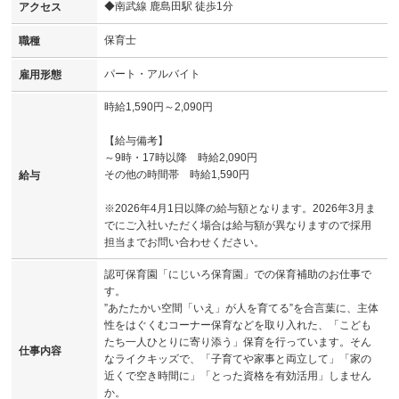
◆南武線 鹿島田駅 徒歩1分
アクセス
保育士
職種
パート・アルバイト
雇用形態
時給1,590円～2,090円
【給与備考】
～9時・17時以降 時給2,090円
その他の時間帯 時給1,590円
給与
※2026年4月1日以降の給与額となります。2026年3月ま
でにご入社いただく場合は給与額が異なりますので採用
担当までお問い合わせください。
認可保育園「にじいろ保育園」での保育補助のお仕事で
す。
”あたたかい空間「いえ」が人を育てる”を合言葉に、主体
性をはぐくむコーナー保育などを取り入れた、「こども
たち一人ひとりに寄り添う」保育を行っています。そん
仕事内容
なライクキッズで、「子育てや家事と両立して」「家の
近くで空き時間に」「とった資格を有効活用」しません
か。