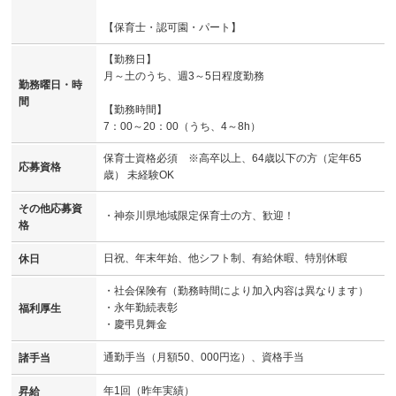
【保育士・認可園・パート】
【勤務日】
月～土のうち、週3～5日程度勤務
勤務曜日・時
間
【勤務時間】
7：00～20：00（うち、4～8h）
保育士資格必須 ※高卒以上、64歳以下の方（定年65
応募資格
歳） 未経験OK
その他応募資
・神奈川県地域限定保育士の方、歓迎！
格
日祝、年末年始、他シフト制、有給休暇、特別休暇
休日
・社会保険有（勤務時間により加入内容は異なります）
・永年勤続表彰
福利厚生
・慶弔見舞金
通勤手当（月額50、000円迄）、資格手当
諸手当
年1回（昨年実績）
昇給