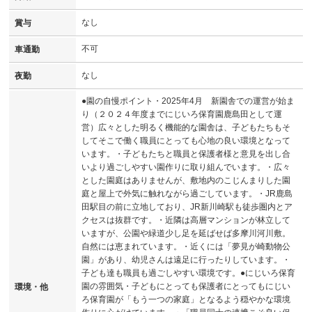
なし
賞与
不可
車通勤
なし
夜勤
●園の自慢ポイント・2025年4月 新園舎での運営が始ま
り（２０２４年度までにじいろ保育園鹿島田として運
営）広々とした明るく機能的な園舎は、子どもたちもそ
してそこで働く職員にとっても心地の良い環境となって
います。・子どもたちと職員と保護者様と意見を出し合
いより過ごしやすい園作りに取り組んでいます。・広々
とした園庭はありませんが、敷地内のこじんまりした園
庭と屋上で外気に触れながら過ごしています。・JR鹿島
田駅目の前に立地しており、JR新川崎駅も徒歩圏内とア
クセスは抜群です。・近隣は高層マンションが林立して
いますが、公園や緑道少し足を延ばせば多摩川河川敷。
自然には恵まれています。・近くには「夢見が崎動物公
園」があり、幼児さんは遠足に行ったりしています。・
子ども達も職員も過ごしやすい環境です。●にじいろ保育
園の雰囲気・子どもにとっても保護者にとってもにじい
環境・他
ろ保育園が「もう一つの家庭」となるよう穏やかな環境