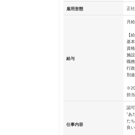
正社
雇用形態
月給
【給
基本
資格
施設
給与
職務
行政
別途
※2
担当
認可
”あ
たち
仕事内容
良い