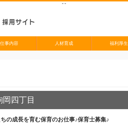
"
"
仕事内容
人材育成
福利厚生
駒岡四丁目
ちの成長を育む保育のお仕事♪保育士募集♪