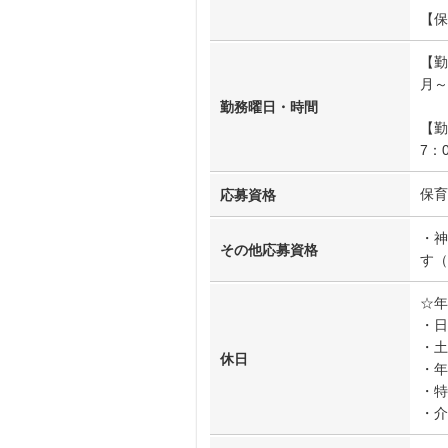
【保
【勤
月～
勤務曜日・時間
【勤
7：
保育
応募資格
・神
その他応募資格
す（
☆年
・日
・土
休日
・年
・特
・介