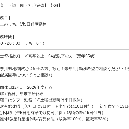
育士・認可園・社宅完備】【KG】
務日】
土のうち、週5日程度勤務
務時間】
00～20：00（うち、8ｈ）
士資格必須 ※高卒以上、64歳以下の方（定年65歳）
奈川県地域限定保育士の方、歓迎！来年4月勤務希望ご相談ください！
配属園等についてはご相談♪）
間休日124日（2026年度）☆
曜 / 祝日、年末年始休暇
曜日はシフト勤務（※土曜出勤時は平日振休）
次有給休暇（入社日に3日付与＋半年後に10日付与） 初年度でも13
別休暇（年5日を有給で取得可／例：結婚の際に5日付与）
護休暇/産前産後休暇/育児休暇（取得率100％、復職率83％）