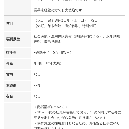
業界未経験の方でも大歓迎です！
【休日】完全週休2日制（土・日）、祝日
休日
【休暇】年末年始、有給休暇、特別休暇
社会保険・雇用保険完備（勤務時間による）、永年勤続
福利厚生
表彰、慶弔見舞金
●通勤手当（5万円迄/月）
諸手当
年1回（昨年実績）
昇給
なし
賞与
不可
車通勤
なし
夜勤
＜配属部署について＞
・20～30代の社員が在籍しており、年次を問わず活発に
意見を出し合いながら業務に取り組んでいます。
・保育施設の採用窓口となるため、責任ある仕事にやり
甲斐を感じられます。