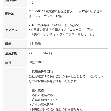
施設名称
ト】
〒150-0043 東京都渋谷区道玄坂一丁目12番1号 渋谷マー
勤務地
クシティ ウェスト17階
●JR、私鉄各線「渋谷駅」より徒歩5分
●京王井の頭線「渋谷駅（アベニュー口）」直結
アクセス
（渋谷マークシティ オフィスタワー内となります）
本社勤務
職種
パート・アルバイト
雇用形態
時給1,300円
給与
【採用未経験OK！】
当社が運営する保育施設の採用担当として、下記のよう
な中途採用業務をお任せいたします。
＜主な業務＞
・応募者電話対応
・応募書類のチェック
・月次の請求処理
・採用に関わる取引先との契約書類対応