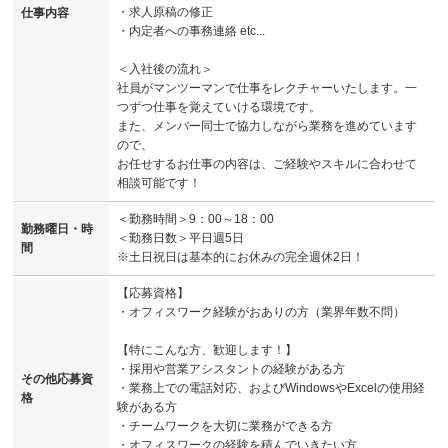
・求人原稿の修正
仕事内容
・内定者への事務連絡 etc...
＜入社後の流れ＞
社員がマンツーマンで仕事をレクチャーいたします。一
つずつ仕事を覚えていける環境です。
また、メンバー同士で協力しながら業務を進めています
ので、
お任せするお仕事の内容は、ご経験やスキルに合わせて
相談可能です！
＜勤務時間＞9：00～18：00
勤務曜日・時
＜勤務日数＞平日週5日
間
※土日祝日は基本的にお休みの完全週休2日！
【応募資格】
・オフィスワーク経験がおありの方（業界年数不問）
【特にこんな方、歓迎します！】
・採用や営業アシスタントの経験がある方
その他応募資
・業務上での電話対応、およびWindowsやExcelの使用経
格
験がある方
・チームワークを大切に業務ができる方
・オフィスワークの経験を積んでいきたい方