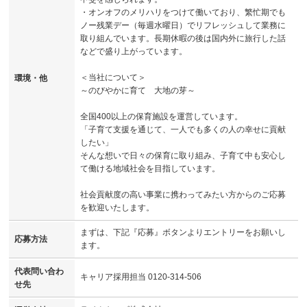
・オンオフのメリハリをつけて働いており、繁忙期でも
ノー残業デー（毎週水曜日）でリフレッシュして業務に
取り組んでいます。長期休暇の後は国内外に旅行した話
などで盛り上がっています。
＜当社について＞
環境・他
～のびやかに育て 大地の芽～
全国400以上の保育施設を運営しています。
「子育て支援を通じて、一人でも多くの人の幸せに貢献
したい」
そんな想いで日々の保育に取り組み、子育て中も安心し
て働ける地域社会を目指しています。
社会貢献度の高い事業に携わってみたい方からのご応募
を歓迎いたします。
まずは、下記『応募』ボタンよりエントリーをお願いし
応募方法
ます。
代表問い合わ
キャリア採用担当 0120-314-506
せ先