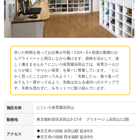
空いた時間を使ってお仕事が可能！1日4～5ｈ程度の勤務だか
らプライベートと両立しながら働けます。資格を活かして、楽
しく働きませんか？にじいろ保育園浜田山では、保育士一人ひ
とりが描く「やりたい保育」を第一に尊重しています。「とに
かく思ったことはやってみよう！」「失敗したら、振り返って
みてもう一度やってみよう」失敗は次なる成功へのステップで
す。失敗を恐れずに…をモットーに取り組んでいます。
にじいろ保育園浜田山
施設名称
東京都杉並区浜田山3-17-8 グリナージュ浜田山1,2階
勤務地
◆京王井の頭線 浜田山駅 徒歩6分
アクセス
◆京王井の頭線 西永福駅 徒歩9分