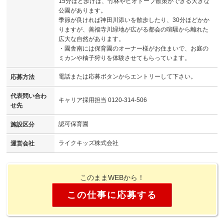
15分ほど歩けば、竹林やビオトープ散策ができる大きな
公園があります。
季節が良ければ神田川添いを散歩したり、30分ほどかか
りますが、善福寺川緑地が広がる都会の喧騒から離れた
広大な自然があります。
・園舎南には保育園のオーナー様がお住まいで、お庭の
ミカンや柚子狩りを体験させてもらっています。
電話または応募ボタンからエントリーして下さい。
応募方法
代表問い合わ
キャリア採用担当 0120-314-506
せ先
認可保育園
施設区分
ライクキッズ株式会社
運営会社
このままWEBから！
この仕事に応募する