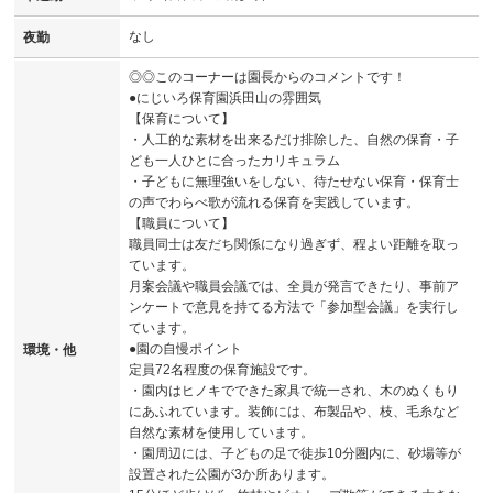
なし
夜勤
◎◎このコーナーは園長からのコメントです！
●にじいろ保育園浜田山の雰囲気
【保育について】
・人工的な素材を出来るだけ排除した、自然の保育・子
ども一人ひとに合ったカリキュラム
・子どもに無理強いをしない、待たせない保育・保育士
の声でわらべ歌が流れる保育を実践しています。
【職員について】
職員同士は友だち関係になり過ぎず、程よい距離を取っ
ています。
月案会議や職員会議では、全員が発言できたり、事前ア
ンケートで意見を持てる方法で「参加型会議」を実行し
ています。
●園の自慢ポイント
環境・他
定員72名程度の保育施設です。
・園内はヒノキでできた家具で統一され、木のぬくもり
にあふれています。装飾には、布製品や、枝、毛糸など
自然な素材を使用しています。
・園周辺には、子どもの足で徒歩10分圏内に、砂場等が
設置された公園が3か所あります。