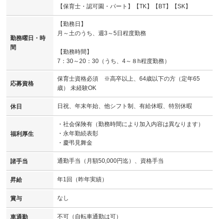
【保育士・認可園・パート】【TK】【BT】【SK】
【勤務日】
月～土のうち、週3～5日程度勤務
勤務曜日・時
間
【勤務時間】
7：30～20：30（うち、4～８h程度勤務）
保育士資格必須 ※高卒以上、64歳以下の方（定年65
応募資格
歳） 未経験OK
日祝、年末年始、他シフト制、有給休暇、特別休暇
休日
・社会保険有（勤務時間により加入内容は異なります）
・永年勤続表彰
福利厚生
・慶弔見舞金
通勤手当（月額50,000円迄）、資格手当
諸手当
年1回（昨年実績）
昇給
なし
賞与
不可（自転車通勤は可）
車通勤