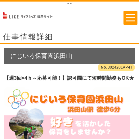
"
"
仕事情報詳細
にじいろ保育園浜田山
3024201AP-H
【週3回×4ｈ～応募可能！】認可園にて短時間勤務もOK★