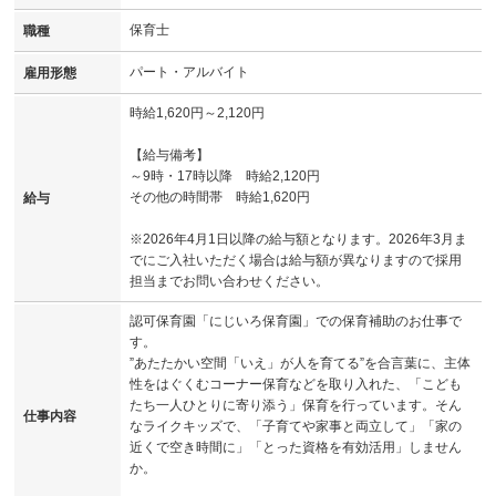
保育士
職種
パート・アルバイト
雇用形態
時給1,620円～2,120円
【給与備考】
～9時・17時以降 時給2,120円
その他の時間帯 時給1,620円
給与
※2026年4月1日以降の給与額となります。2026年3月ま
でにご入社いただく場合は給与額が異なりますので採用
担当までお問い合わせください。
認可保育園「にじいろ保育園」での保育補助のお仕事で
す。
”あたたかい空間「いえ」が人を育てる”を合言葉に、主体
性をはぐくむコーナー保育などを取り入れた、「こども
たち一人ひとりに寄り添う」保育を行っています。そん
仕事内容
なライクキッズで、「子育てや家事と両立して」「家の
近くで空き時間に」「とった資格を有効活用」しません
か。