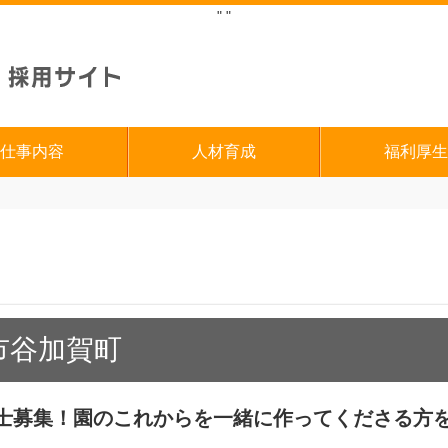
"
"
仕事内容
人材育成
福利厚生
市谷加賀町
士募集！園のこれからを一緒に作ってくださる方