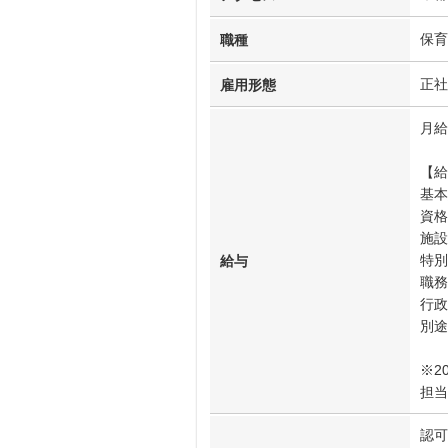
保育
職種
正社
雇用形態
月給
【給
基本
資格
施設
特別
給与
職務
行政
別途
※2
担当
認可