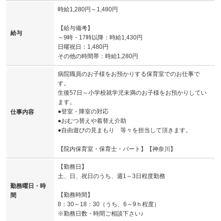
時給1,280円～1,480円
【給与備考】
給与
～9時・17時以降：時給1,430円
日曜祝日：1,480円
その他の時間帯：時給1,280円
病院職員のお子様をお預かりする保育室でのお仕事で
す。
生後57日～小学校就学児未満のお子様をお預かりしてい
ます。
●登室・降室の対応
仕事内容
●おむつ替えや着替え介助
●自由遊びの見まもり 等々を担当して頂きます。
【院内保育室・保育士・パート】【神奈川】
【勤務日】
土、日、祝日のうち、週1～3日程度勤務
勤務曜日・時
【勤務時間】
間
8：30～18：30（うち、6～9ｈ程度）
※勤務日数・時間ご相談下さい♪