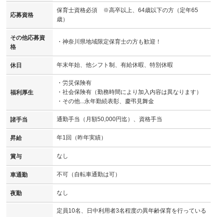
保育士資格必須 ※高卒以上、64歳以下の方（定年65
応募資格
歳）
その他応募資
・神奈川県地域限定保育士の方も歓迎！
格
年末年始、他シフト制、有給休暇、特別休暇
休日
・労災保険有
・社会保険有（勤務時間により加入内容は異なります）
福利厚生
・その他...永年勤続表彰、慶弔見舞金
通勤手当（月額50,000円迄）、資格手当
諸手当
年1回（昨年実績）
昇給
なし
賞与
不可（自転車通勤は可）
車通勤
なし
夜勤
定員10名、日中利用者3名程度の異年齢保育を行っている