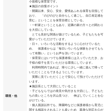
小規模な保育室です。
★施設の自慢ポイント
・開園以来、安心、安全、愛情あふれる保育を目指して
おり、 「のびのびと自分らしく過ごし、自己肯定感を
育む」ということを保育目標としている。
・一軒家ということもあり、近隣の家の方々との関わり
を大切にしている。
とても良好な関係が築けているため、子どもたちを可
愛がっていただけています。
・日々、いろいろな活動をするように心がけているた
め、 保護者からは「毎日いろいろな体験をさせてもら
って有難い」というお声を頂いています。
・保育室にはいつでも保護者様には入っていただき、お
子様の様子を見ていただける環境にしています。
利用時間内であれば、帰りに少し一緒に遊んで帰って
いただくこともできるようにしています。
実際に見ていただくことで安心して預けていただけて
います。
★施設長として大切にしていること
・子どもならではの発見や気付きを大切にし、子どもた
ちの良いところを沢山見つけ、 伸ばしていくことを心
環境・他
がけている。
・個人面談以外でも、降園時などに保護者様から育児に
関する相談をされることも多いため 親身な対応を心が