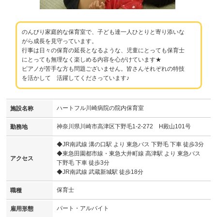
のんびり家庭的な保育室で、子ども達一人ひとりと寄り添いな
がら成長を見守っています。
行事は日々の保育の延長となるような、児童にとっても保育士
にとっても無理なく楽しめる内容を心がけています★
ピアノが苦手な方も問題ございません。皆さんそれぞれの特技
を活かして 活躍してくださっています♪
ハートフル川崎病院の院内保育室
施設名称
神奈川県川崎市高津区下野毛1-2-272 H殿山101号
勤務地
◆JR南武線 溝の口駅 より 東急バス 下野毛 下車 徒歩3分
◆東急田園都市線・東急大井町線 高津駅 より 東急バス
アクセス
下野毛 下車 徒歩3分
◆JR南武線 武蔵新城駅 徒歩18分
保育士
職種
パート・アルバイト
雇用形態