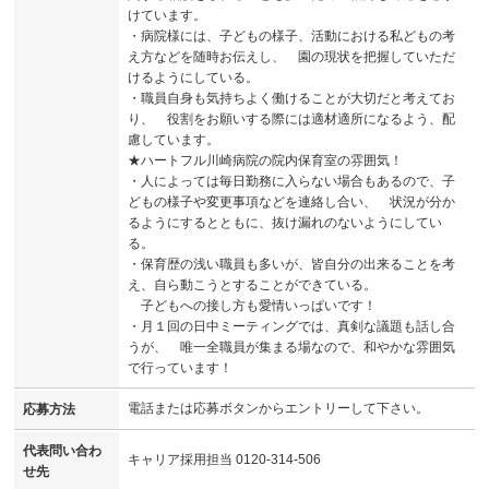
けています。
・病院様には、子どもの様子、活動における私どもの考
え方などを随時お伝えし、 園の現状を把握していただ
けるようにしている。
・職員自身も気持ちよく働けることが大切だと考えてお
り、 役割をお願いする際には適材適所になるよう、配
慮しています。
★ハートフル川崎病院の院内保育室の雰囲気！
・人によっては毎日勤務に入らない場合もあるので、子
どもの様子や変更事項などを連絡し合い、 状況が分か
るようにするとともに、抜け漏れのないようにしてい
る。
・保育歴の浅い職員も多いが、皆自分の出来ることを考
え、自ら動こうとすることができている。
子どもへの接し方も愛情いっぱいです！
・月１回の日中ミーティングでは、真剣な議題も話し合
うが、 唯一全職員が集まる場なので、和やかな雰囲気
で行っています！
電話または応募ボタンからエントリーして下さい。
応募方法
代表問い合わ
キャリア採用担当 0120-314-506
せ先