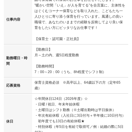
”暖かい空間「いえ」が人を育てる”を合言葉に、主体性を
はぐくむコーナー保育などを取り入れた、こどもたち一
人ひとりに寄り添う保育を行っています。風通しの良い
仕事内容
職場で、あなたのいままでの経験を反映してより良い保
育をしたい方にピッタリなお仕事です！
【保育士・認可園・正社員】
【勤務日】
月～土の内、週5日程度勤務
勤務曜日・時
間
【勤務時間】
7：00～20：00（うち、8h程度でシフト制）
保育士資格必須 ※高卒以上、64歳以下の方（定年65
応募資格
歳）
☆年間休日124日（2026年度）☆
・日曜 / 祝日、年末年始休暇
・土曜日はシフト勤務（※土曜出勤時は平日振休）
・年次有給休暇（入社日に3日付与＋半年後に10日付与）
初年度でも13日の有給休暇★
休日
・特別休暇（年5日を有給で取得可／例：結婚の際に5日