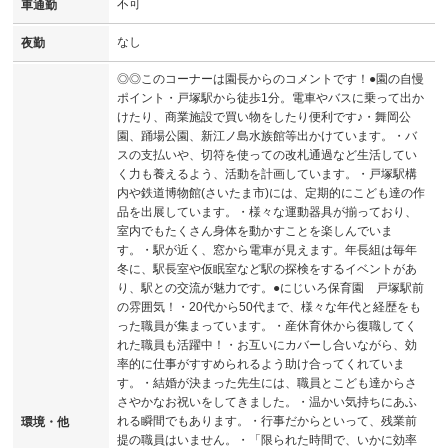
不可
車通勤
なし
夜勤
◎◎このコーナーは園長からのコメントです！●園の自慢
ポイント・戸塚駅から徒歩1分。電車やバスに乗って出か
けたり、商業施設で買い物をしたり便利です♪・舞岡公
園、踊場公園、新江ノ島水族館等出かけています。・バ
スの支払いや、切符を使っての改札通過など生活してい
く力も養えるよう、活動を計画しています。・戸塚駅構
内や鉄道博物館(さいたま市)には、定期的にこども達の作
品を出展しています。・様々な運動器具が揃っており、
室内でもたくさん身体を動かすことを楽しんでいま
す。・駅が近く、窓から電車が見えます。年長組は毎年
冬に、駅長室や仮眠室など駅の探検をするイベントがあ
り、駅との交流が魅力です。●にじいろ保育園 戸塚駅前
の雰囲気！・20代から50代まで、様々な年代と経歴をも
った職員が集まっています。・産休育休から復職してく
れた職員も活躍中！・お互いにカバーし合いながら、効
率的に仕事がすすめられるよう助け合ってくれていま
す。・結婚が決まった先生には、職員とこども達からさ
さやかなお祝いをしてきました。・温かい気持ちにあふ
れる瞬間でもあります。・行事だからといって、残業前
環境・他
提の職員はいません。・「限られた時間で、いかに効率