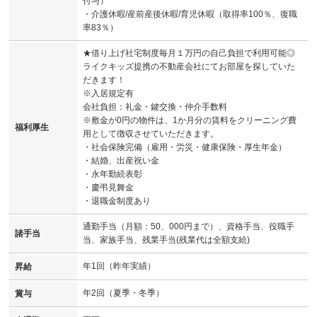
付与）
・介護休暇/産前産後休暇/育児休暇（取得率100％、復職
率83％）
★借り上げ社宅制度毎月１万円の自己負担で利用可能◎
ライクキッズ提携の不動産会社にてお部屋を探していた
だきます！
※入居規定有
会社負担：礼金・鍵交換・仲介手数料
※敷金が0円の物件は、1か月分の賃料をクリーニング費
福利厚生
用として徴収させていただきます。
・社会保険完備（雇用・労災・健康保険・厚生年金）
・結婚、出産祝い金
・永年勤続表彰
・慶弔見舞金
・退職金制度あり
通勤手当（月額：50、000円まで）、資格手当、役職手
諸手当
当、家族手当、残業手当(残業代は全額支給)
年1回（昨年実績）
昇給
年2回（夏季・冬季）
賞与