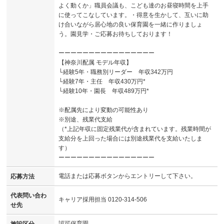
よく動くか」職員会議も、こども達のお昼寝時間を上手
に使ってこなしています。・得意を生かして、互いに助
け合いながら居心地の良い保育園を一緒に作りましょ
う。園見学・ご応募お待ちしております！
ーーーーーーーーーーーーーーーー
【神奈川配属 モデル年収】
└経験5年・職務別リーダー 年収342万円
└経験7年・主任 年収430万円*
└経験10年・園長 年収489万円*
※配属先により変動の可能性あり
※別途、残業代支給
（*上記年収に固定残業代が含まれています。残業時間が
支給分を上回った場合には別途残業代を支給いたしま
す）
ーーーーーーーーーーーーーーーー
電話または応募ボタンからエントリーして下さい。
応募方法
代表問い合わ
キャリア採用担当 0120-314-506
せ先
認可保育園
施設区分