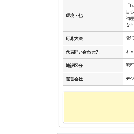
「風
居心
環境・他
調理
安全
電話
応募方法
キャ
代表問い合わせ先
認可
施設区分
デジ
運営会社