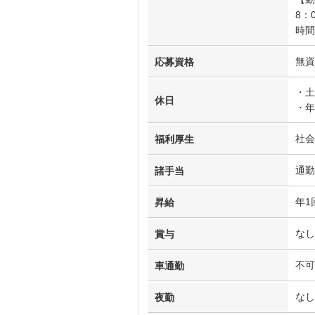
8：
時間
無資
応募資格
・土
休日
・年
社会
福利厚生
通勤
諸手当
年1
昇給
なし
賞与
不可
車通勤
なし
夜勤