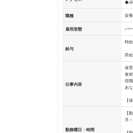
◆J
栄養
職種
パー
雇用形態
時給
給与
昇給
保育
食材
現職
仕事内容
あな
【保
【勤
月～
勤務曜日・時間
【勤