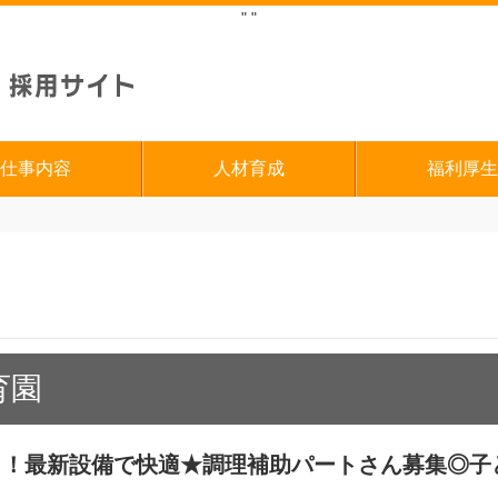
"
"
仕事内容
人材育成
福利厚生
育園
！！最新設備で快適★調理補助パートさん募集◎子