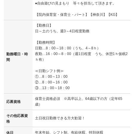
●自由遊びの見まもり 等々を担当して頂きます。
【院内保育室・保育士・パート】【神奈川】【KG】
【勤務日】
日～土のうち、週3～4日程度勤務
【勤務時間】
日勤…8：00～18：00（うち、4～8ｈ）
夜勤…16：00～8：00（週1日程度 うち、休憩1ｈ仮眠2
勤務曜日・時
ｈ有）
間
≪日勤シフト例≫
①…8：00～13：00
②…8：00～16：00
③…13：00～18：00
保育士資格必須 ※高卒以上、64歳以下の方（定年65
応募資格
歳）
その他応募資
土日祝日勤務できる方大歓迎！
格
年末年始、シフト制、有給休暇、特別休暇
休日