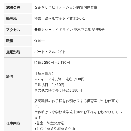
なみきリハビリテーション病院内保育室
施設名称
神奈川県横浜市金沢区並木2-8-1
勤務地
◆横浜シーサイドライン 並木中央駅 徒歩6分
アクセス
保育士
職種
パート・アルバイト
雇用形態
時給1,280円～1,430円
【給与備考】
給与
～9時・17時以降：時給1,430円
日曜祝日：1,480円
その他の時間帯：時給1,280円
病院職員のお子様をお預かりする保育室でのお仕事で
す。
産休明け～小学校就学児未満のお子様をお預かりしてい
ます。
●登室・降室の対応
仕事内容
●おむつ替えや着替え介助