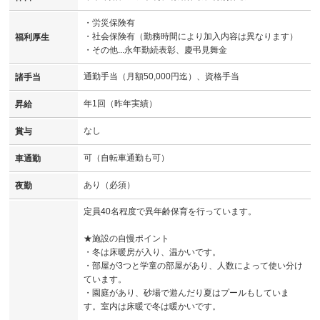
・労災保険有
・社会保険有（勤務時間により加入内容は異なります）
福利厚生
・その他...永年勤続表彰、慶弔見舞金
通勤手当（月額50,000円迄）、資格手当
諸手当
年1回（昨年実績）
昇給
なし
賞与
可（自転車通勤も可）
車通勤
あり（必須）
夜勤
定員40名程度で異年齢保育を行っています。
★施設の自慢ポイント
・冬は床暖房が入り、温かいです。
・部屋が3つと学童の部屋があり、人数によって使い分け
ています。
・園庭があり、砂場で遊んだり夏はプールもしていま
す。室内は床暖で冬は暖かいです。