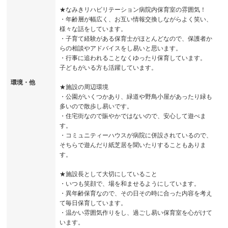
★なみきリハビリテーション病院内保育室の雰囲気！
・年齢層が幅広く、お互い情報交換しながらよく笑い、
様々な話をしています。
・子育て経験がある保育士がほとんどなので、保護者か
らの相談やアドバイスをし易いと思います。
・行事に追われることなくゆったり保育しています。
子どもがいる方も活躍しています。
環境・他
★施設の周辺環境
・公園がいくつかあり、緑道や野鳥小屋があったり緑も
多いので散歩し易いです。
・住宅街なので賑やかではないので、安心して遊べま
す。
・コミュニティーハウスが病院に併設されているので、
そちらで遊んだり紙芝居を聞いたりすることもありま
す。
★施設長として大切にしていること
・いつも笑顔で、場を和ませるようにしています。
・異年齢保育なので、その日その時に合った内容を考え
て毎日保育しています。
・温かい雰囲気作りをし、過ごし易い保育室を心がけて
います。