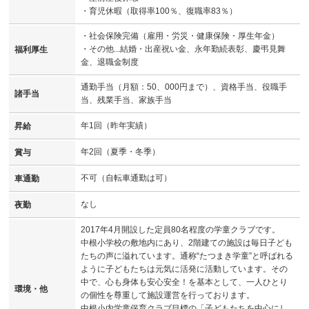
・育児休暇（取得率100％、復職率83％）
・社会保険完備（雇用・労災・健康保険・厚生年金）
・その他...結婚・出産祝い金、永年勤続表彰、慶弔見舞
福利厚生
金、退職金制度
通勤手当（月額：50、000円まで）、資格手当、役職手
諸手当
当、残業手当、家族手当
年1回（昨年実績）
昇給
年2回（夏季・冬季）
賞与
不可（自転車通勤は可）
車通勤
なし
夜勤
2017年4月開設した定員80名程度の学童クラブです。
中根小学校の敷地内にあり、2階建ての施設は毎日子ども
たちの声に溢れています。通称“たつまき学童”と呼ばれる
ように子どもたちは元気に活発に活動しています。その
中で、心も身体も安心安全！を基本として、一人ひとり
環境・他
の個性を尊重して施設運営を行っております。
中根小内学童保育クラブ目標の「子どもたちを中心にし