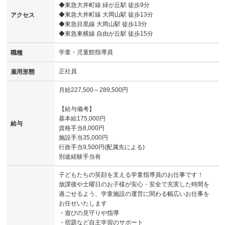
◆東急大井町線 緑が丘駅 徒歩9分
◆東急大井町線 大岡山駅 徒歩13分
アクセス
◆東急目黒線 大岡山駅 徒歩13分
◆東急東横線 自由が丘駅 徒歩15分
学童・児童館指導員
職種
正社員
雇用形態
月給227,500～289,500円
【給与備考】
基本給175,000円
給与
資格手当8,000円
施設手当35,000円
行政手当9,500円(配属先による)
別途経験手当有
子どもたちの笑顔を支える学童指導員のお仕事です！
放課後や土曜日のお子様が安心・安全で充実した時間を
過ごせるよう、学童施設の運営に関わる幅広いお仕事を
お任せいたします
・遊びの見守りや指導
・宿題など自主学習のサポート