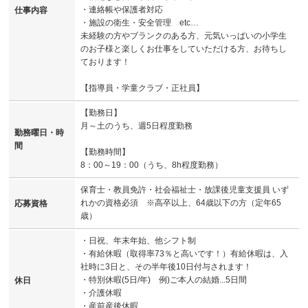
・連絡帳や保護者対応
仕事内容
・施設の衛生・安全管理 etc…
未経験の方やブランクのある方、元気いっぱいの小学生
のお子様と楽しくお仕事をしていただける方、お待ちし
ております！
【指導員・学童クラブ・正社員】
【勤務日】
月～土のうち、週5日程度勤務
勤務曜日・時
間
【勤務時間】
8：00～19：00（うち、8h程度勤務）
保育士・教員免許・社会福祉士・放課後児童支援員 いず
れかの資格必須 ※高卒以上、64歳以下の方（定年65
応募資格
歳）
・日祝、年末年始、他シフト制
・有給休暇（取得率73％と高いです！）有給休暇は、入
社時に3日と、その半年後10日付与されます！
・特別休暇(5日/年) 例)ご本人の結婚...5日間
休日
・介護休暇
・産前産後休暇