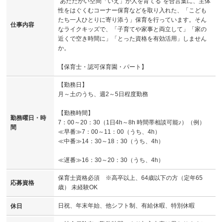
”あたたかい空間「いえ」が人を育てる”を合言葉に、主体
性をはぐくむコーナー保育などを取り入れた、「こども
たち一人ひとりに寄り添う」保育を行っています。そん
仕事内容
なライクキッズで、「子育てや家事と両立して」「家の
近くで空き時間に」「とった資格を有効活用」しません
か。
【保育士・認可保育園・パート】
【勤務日】
月～土のうち、週2～5日程度勤務
【勤務時間】
勤務曜日・時
7：00～20：30（1日4h～8h 時間帯相談可能♪）（例）
間
≪早番≫7：00～11：00（うち、4h）
≪中番≫14：30～18：30（うち、4h）
≪遅番≫16：30～20：30（うち、4h）
保育士資格必須 ※高卒以上、64歳以下の方（定年65
応募資格
歳） 未経験OK
日祝、年末年始、他シフト制、有給休暇、特別休暇
休日