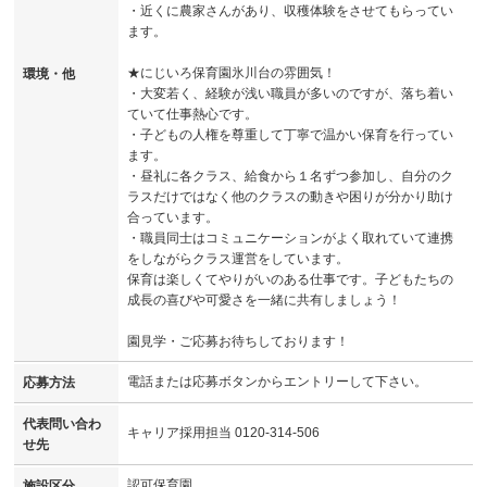
・近くに農家さんがあり、収穫体験をさせてもらってい
ます。
★にじいろ保育園氷川台の雰囲気！
環境・他
・大変若く、経験が浅い職員が多いのですが、落ち着い
ていて仕事熱心です。
・子どもの人権を尊重して丁寧で温かい保育を行ってい
ます。
・昼礼に各クラス、給食から１名ずつ参加し、自分のク
ラスだけではなく他のクラスの動きや困りが分かり助け
合っています。
・職員同士はコミュニケーションがよく取れていて連携
をしながらクラス運営をしています。
保育は楽しくてやりがいのある仕事です。子どもたちの
成長の喜びや可愛さを一緒に共有しましょう！
園見学・ご応募お待ちしております！
電話または応募ボタンからエントリーして下さい。
応募方法
代表問い合わ
キャリア採用担当 0120-314-506
せ先
認可保育園
施設区分