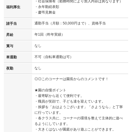
・社会保険有（勤務時間により加入内容は異なります）
・永年勤続表彰
福利厚生
・慶弔見舞金
通勤手当（月額：50,000円まで）、資格手当
諸手当
年1回（昨年実績）
昇給
なし
賞与
不可（自転車通勤は可）
車通勤
なし
夜勤
◎◎このコーナーは園長からのコメントです！
★園の自慢ポイント
・最寄駅から近くて便利です。
・職員が笑顔で、子ども達を迎えています。
・挨拶を「おはようございます」「さようなら」と丁寧
に行っています。
・各クラス共に、コーナーの環境を整えて主体的に遊べ
るようにしています。
・大きくはないが園庭があり遊ぶことができます。