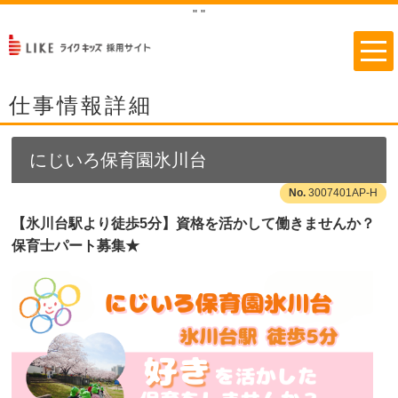
"
"
仕事情報詳細
にじいろ保育園氷川台
3007401AP-H
【氷川台駅より徒歩5分】資格を活かして働きませんか？
保育士パート募集★