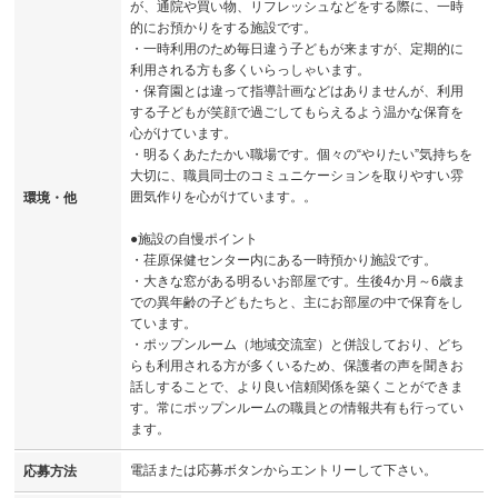
が、通院や買い物、リフレッシュなどをする際に、一時
的にお預かりをする施設です。
・一時利用のため毎日違う子どもが来ますが、定期的に
利用される方も多くいらっしゃいます。
・保育園とは違って指導計画などはありませんが、利用
する子どもが笑顔で過ごしてもらえるよう温かな保育を
心がけています。
・明るくあたたかい職場です。個々の“やりたい”気持ちを
大切に、職員同士のコミュニケーションを取りやすい雰
囲気作りを心がけています。。
環境・他
●施設の自慢ポイント
・荏原保健センター内にある一時預かり施設です。
・大きな窓がある明るいお部屋です。生後4か月～6歳ま
での異年齢の子どもたちと、主にお部屋の中で保育をし
ています。
・ポップンルーム（地域交流室）と併設しており、どち
らも利用される方が多くいるため、保護者の声を聞きお
話しすることで、より良い信頼関係を築くことができま
す。常にポップンルームの職員との情報共有も行ってい
ます。
電話または応募ボタンからエントリーして下さい。
応募方法