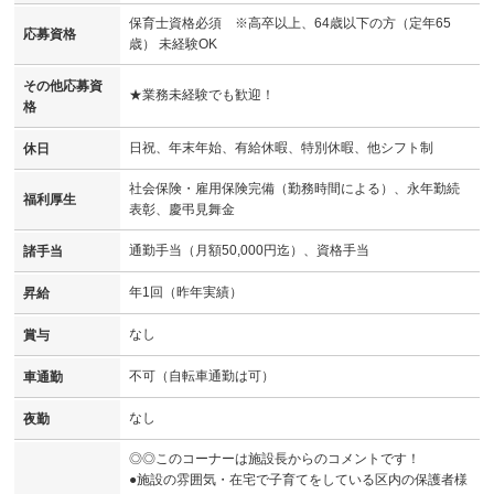
保育士資格必須 ※高卒以上、64歳以下の方（定年65
応募資格
歳） 未経験OK
その他応募資
★業務未経験でも歓迎！
格
日祝、年末年始、有給休暇、特別休暇、他シフト制
休日
社会保険・雇用保険完備（勤務時間による）、永年勤続
福利厚生
表彰、慶弔見舞金
通勤手当（月額50,000円迄）、資格手当
諸手当
年1回（昨年実績）
昇給
なし
賞与
不可（自転車通勤は可）
車通勤
なし
夜勤
◎◎このコーナーは施設長からのコメントです！
●施設の雰囲気・在宅で子育てをしている区内の保護者様