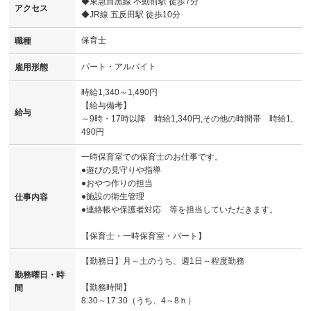
◆東急目黒線 不動前駅 徒歩7分
アクセス
◆JR線 五反田駅 徒歩10分
保育士
職種
パート・アルバイト
雇用形態
時給1,340～1,490円
【給与備考】
給与
～9時・17時以降 時給1,340円,その他の時間帯 時給1,
490円
一時保育室での保育士のお仕事です。
●遊びの見守りや指導
●おやつ作りの担当
●施設の衛生管理
仕事内容
●連絡帳や保護者対応 等を担当していただきます。
【保育士・一時保育室・パート】
【勤務日】月～土のうち、週1日～程度勤務
勤務曜日・時
【勤務時間】
間
8:30～17:30（うち、4～8ｈ）