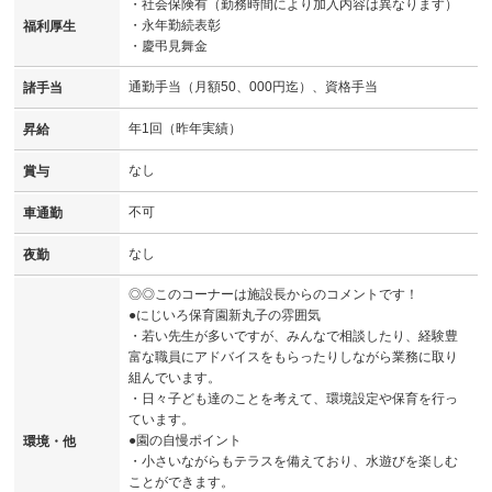
・社会保険有（勤務時間により加入内容は異なります）
・永年勤続表彰
福利厚生
・慶弔見舞金
通勤手当（月額50、000円迄）、資格手当
諸手当
年1回（昨年実績）
昇給
なし
賞与
不可
車通勤
なし
夜勤
◎◎このコーナーは施設長からのコメントです！
●にじいろ保育園新丸子の雰囲気
・若い先生が多いですが、みんなで相談したり、経験豊
富な職員にアドバイスをもらったりしながら業務に取り
組んでいます。
・日々子ども達のことを考えて、環境設定や保育を行っ
ています。
●園の自慢ポイント
環境・他
・小さいながらもテラスを備えており、水遊びを楽しむ
ことができます。