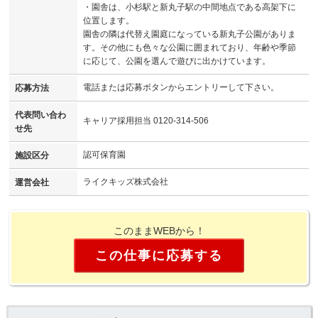
・園舎は、小杉駅と新丸子駅の中間地点である高架下に
位置します。
園舎の隣は代替え園庭になっている新丸子公園がありま
す。その他にも色々な公園に囲まれており、年齢や季節
に応じて、公園を選んで遊びに出かけています。
電話または応募ボタンからエントリーして下さい。
応募方法
代表問い合わ
キャリア採用担当 0120-314-506
せ先
認可保育園
施設区分
ライクキッズ株式会社
運営会社
このままWEBから！
この仕事に応募する