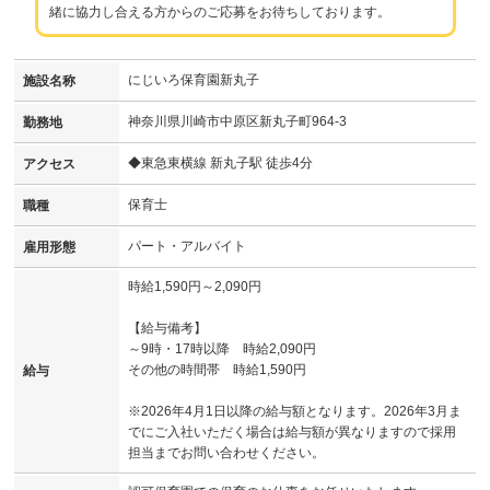
緒に協力し合える方からのご応募をお待ちしております。
にじいろ保育園新丸子
施設名称
神奈川県川崎市中原区新丸子町964-3
勤務地
◆東急東横線 新丸子駅 徒歩4分
アクセス
保育士
職種
パート・アルバイト
雇用形態
時給1,590円～2,090円
【給与備考】
～9時・17時以降 時給2,090円
その他の時間帯 時給1,590円
給与
※2026年4月1日以降の給与額となります。2026年3月ま
でにご入社いただく場合は給与額が異なりますので採用
担当までお問い合わせください。