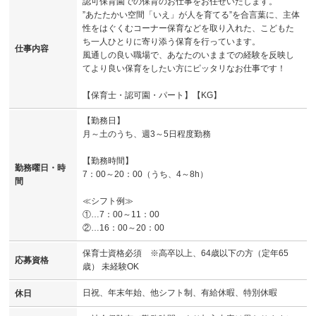
認可保育園での保育のお仕事をお任せいたします。
”あたたかい空間「いえ」が人を育てる”を合言葉に、主体
性をはぐくむコーナー保育などを取り入れた、こどもた
ち一人ひとりに寄り添う保育を行っています。
仕事内容
風通しの良い職場で、あなたのいままでの経験を反映し
てより良い保育をしたい方にピッタリなお仕事です！
【保育士・認可園・パート】【KG】
【勤務日】
月～土のうち、週3～5日程度勤務
【勤務時間】
勤務曜日・時
7：00～20：00（うち、4～8h）
間
≪シフト例≫
①…7：00～11：00
②…16：00～20：00
保育士資格必須 ※高卒以上、64歳以下の方（定年65
応募資格
歳） 未経験OK
日祝、年末年始、他シフト制、有給休暇、特別休暇
休日