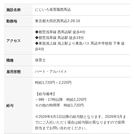
にじいろ保育園西馬込
施設名称
東京都大田区西馬込2-28-16
勤務地
◆都営浅草線 西馬込駅 徒歩4分
◆都営浅草線 馬込駅 徒歩19分
アクセス
◆東急池上線 池上駅より東急バス 馬込中学校前 下車 徒
歩4分
保育士
職種
パート・アルバイト
雇用形態
時給1,720円～2,220円
【給与備考】
～9時・17時以降 時給2,220円
その他の時間帯 時給1,720円
給与
※2026年4月1日以降の給与額となります。2026年3月ま
でにご入社いただく場合は給与額が異なりますので採用
担当までお問い合わせください。