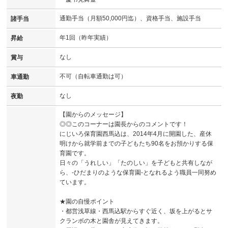
通勤手当（月額50,000円迄）、資格手当、施設手当
諸手当
年1回（昨年実績）
昇給
なし
賞与
不可（自転車通勤は可）
車通勤
なし
夜勤
【園からのメッセージ】
◎◎このコーナーは園長からのコメントです！
にじいろ保育園西馬込は、2014年4月に開園した、産休
明けから就学前までの子どもたち90名をお預かりする保
育園です。
日々の「うれしい」「たのしい」を子どもと共有しなが
ら、-ひだまりのような保育園-となれるよう職員一同努め
ています。
★園の自慢ポイント
・都営浅草線・西馬込駅からすぐ近く、坂を上がるとサ
クランボの木と園舎が見えてきます。