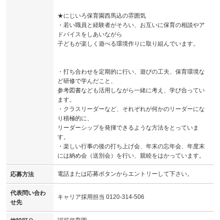
★にじいろ保育園西馬込の雰囲気
・若い職員と経験者がそろい、お互いに保育の相談やア
ドバイスをしあいながら
子どもが楽しく遊べる環境作りに取り組んでいます。
・打ち合わせを定期的に行い、遊びの工夫、保育環境な
ど研修で学んだこと、
参考図書なども活用しながら一緒に考え、学び合ってい
ます。
・クラスリーダーなど、それぞれが何かのリーダーにな
り積極的に、
リーダーシップを発揮できるような方法をとっていま
す。
・楽しい行事の後の打ち上げ会、年末の忘年会、年度末
には納め会（送別会）を行い、親睦をはかっています。
電話または応募ボタンからエントリーして下さい。
応募方法
代表問い合わ
キャリア採用担当 0120-314-506
せ先