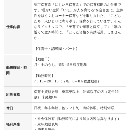
認可保育園「にじいろ保育園」での保育補助のお仕事で
す。”暖かい空間「いえ」が人を育てる”を合言葉に、主体
性をはぐくむコーナー保育などを取り入れた、「こども
たち一人ひとりに寄り添う」保育を行っています。そん
なライクキッズで、「子育てや家事と両立して」「家の
仕事内容
近くで空き時間に」「とった資格を有効活用」しません
か。
【保育士・認可園・パート】
【勤務日】
月～土のうち、週3～5日程度勤務
勤務曜日・時
間
【勤務時間】
7：15～20：15（うち、6～8ｈ程度勤務）
保育士資格必須 ※高卒以上、64歳以下の方（定年65
応募資格
歳） 未経験OK
日祝、年末年始、他シフト制、有給休暇、特別休暇
休日
・社会保険有（勤務時間により加入内容は異なります）
・永年勤続表彰
福利厚生
・慶弔見舞金