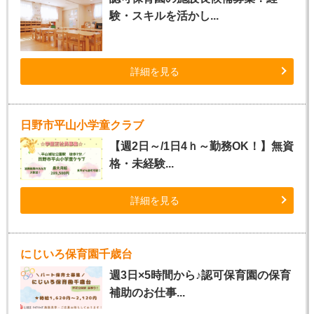
験・スキルを活かし...
詳細を見る
日野市平山小学童クラブ
【週2日～/1日4ｈ～勤務OK！】無資
格・未経験...
詳細を見る
にじいろ保育園千歳台
週3日×5時間から♪認可保育園の保育
補助のお仕事...