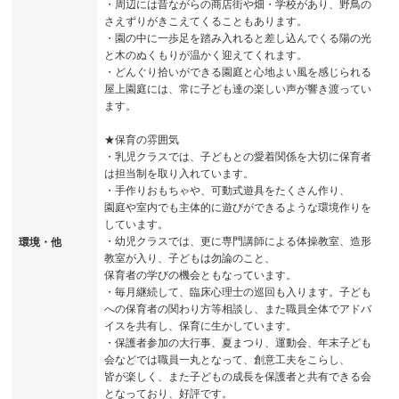
・周辺には昔ながらの商店街や畑・学校があり、野鳥の
さえずりがきこえてくることもあります。
・園の中に一歩足を踏み入れると差し込んでくる陽の光
と木のぬくもりが温かく迎えてくれます。
・どんぐり拾いができる園庭と心地よい風を感じられる
屋上園庭には、常に子ども達の楽しい声が響き渡ってい
ます。
★保育の雰囲気
・乳児クラスでは、子どもとの愛着関係を大切に保育者
は担当制を取り入れています。
・手作りおもちゃや、可動式遊具をたくさん作り、
園庭や室内でも主体的に遊びができるような環境作りを
しています。
・幼児クラスでは、更に専門講師による体操教室、造形
環境・他
教室が入り、子どもは勿論のこと、
保育者の学びの機会ともなっています。
・毎月継続して、臨床心理士の巡回も入ります。子ども
への保育者の関わり方等相談し、また職員全体でアドバ
イスを共有し、保育に生かしています。
・保護者参加の大行事、夏まつり、運動会、年末子ども
会などでは職員一丸となって、創意工夫をこらし、
皆が楽しく、また子どもの成長を保護者と共有できる会
となっており、好評です。