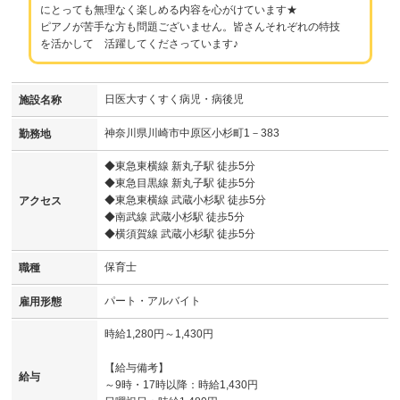
にとっても無理なく楽しめる内容を心がけています★
ピアノが苦手な方も問題ございません。皆さんそれぞれの特技
を活かして 活躍してくださっています♪
日医大すくすく病児・病後児
施設名称
神奈川県川崎市中原区小杉町1－383
勤務地
◆東急東横線 新丸子駅 徒歩5分
◆東急目黒線 新丸子駅 徒歩5分
◆東急東横線 武蔵小杉駅 徒歩5分
アクセス
◆南武線 武蔵小杉駅 徒歩5分
◆横須賀線 武蔵小杉駅 徒歩5分
保育士
職種
パート・アルバイト
雇用形態
時給1,280円～1,430円
【給与備考】
給与
～9時・17時以降：時給1,430円