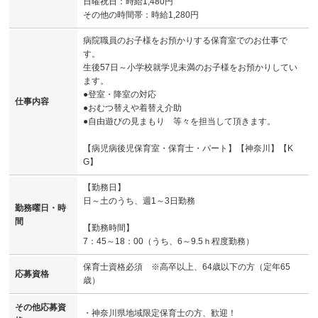
日曜祝日：時給1,480円
その他の時間帯：時給1,280円
病院職員のお子様をお預かりする保育室でのお仕事で
す。
生後57日～小学校就学児未満のお子様をお預かりしてい
ます。
●登室・降室の対応
仕事内容
●おむつ替えや着替え介助
●自由遊びの見まもり 等々を担当して頂きます。
【病児病後児保育室・保育士・パート】【神奈川】【K
G】
【勤務日】
日～土のうち、週1～3日勤務
勤務曜日・時
間
【勤務時間】
7：45～18：00（うち、6～9.5ｈ程度勤務）
保育士資格必須 ※高卒以上、64歳以下の方（定年65
応募資格
歳）
その他応募資
・神奈川県地域限定保育士の方、歓迎！