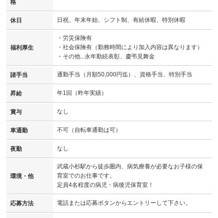
格
日祝、年末年始、シフト制、有給休暇、特別休暇
休日
・労災保険有
・社会保険有（勤務時間により加入内容は異なります）
福利厚生
・その他...永年勤続表彰、慶弔見舞金
通勤手当（月額50,000円迄）、資格手当、特別手当
諸手当
年1回（昨年実績）
昇給
なし
賞与
不可（自転車通勤は可）
車通勤
なし
夜勤
武蔵小杉駅から徒歩圏内、病気療養が必要なお子様の保
育室でのお仕事です。
環境・他
定員4名程度の病児・病後児保育室！
電話または応募ボタンからエントリーして下さい。
応募方法