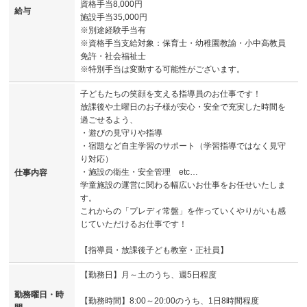
資格手当8,000円
給与
施設手当35,000円
※別途経験手当有
※資格手当支給対象：保育士・幼稚園教諭・小中高教員
免許・社会福祉士
※特別手当は変動する可能性がございます。
子どもたちの笑顔を支える指導員のお仕事です！
放課後や土曜日のお子様が安心・安全で充実した時間を
過ごせるよう、
・遊びの見守りや指導
・宿題など自主学習のサポート（学習指導ではなく見守
り対応）
・施設の衛生・安全管理 etc…
仕事内容
学童施設の運営に関わる幅広いお仕事をお任せいたしま
す。
これからの「プレディ常盤」を作っていくやりがいも感
じていただけるお仕事です！
【指導員・放課後子ども教室・正社員】
【勤務日】月～土のうち、週5日程度
勤務曜日・時
【勤務時間】8:00～20:00のうち、1日8時間程度