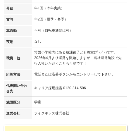
年1回（昨年実績）
昇給
年2回（夏季・冬季）
賞与
不可（自転車通勤は可）
車通勤
なし
夜勤
常盤小学校内にある放課後子ども教室(ﾌﾟﾚﾃﾞｨ)です。
2026年4月より運営を開始しますが、当社運営施設で先
環境・他
行入社いただくことも可能です！
電話または応募ボタンからエントリーして下さい。
応募方法
代表問い合わ
キャリア採用担当 0120-314-506
せ先
学童
施設区分
ライクキッズ株式会社
運営会社