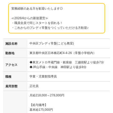
実務経験のある方を歓迎いたします◎
≪2026/4からの新規運営≫
・職員全員で同じスタートを切れる！
・これからのプレディ常盤をつくっていただける方歓迎♪
中央区プレディ常盤(こども教室)
施設名称
東京都中央区日本橋石町4-4-26（常盤小学校内）
勤務地
◆東京メトロ半蔵門線・銀座線 三越前駅より徒歩7分
アクセス
◆JR山手線・中央線 神田駅より徒歩9分
学童・児童館指導員
職種
正社員
雇用形態
月給218,000～278,000円
【給与備考】
基本給175,000円