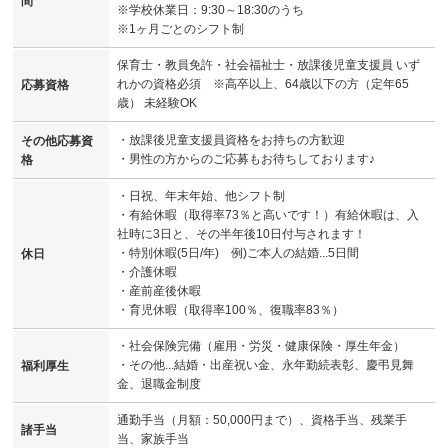
間
※学校休業日：9:30～18:30のうち
※1ヶ月ごとのシフト制
保育士・教員免許・社会福祉士・放課後児童支援員 いず
れかの資格必須 ※高卒以上、64歳以下の方（定年65
応募資格
歳） 未経験OK
・放課後児童支援員資格をお持ちの方歓迎
その他応募資
・男性の方からのご応募もお待ちしております♪
格
・日祝、年末年始、他シフト制
・有給休暇（取得率73％と高いです！）有給休暇は、入
社時に3日と、その半年後10日付与されます！
・特別休暇(5日/年) 例)ご本人の結婚...5日間
休日
・介護休暇
・産前産後休暇
・育児休暇（取得率100％、復職率83％）
・社会保険完備（雇用・労災・健康保険・厚生年金）
・その他...結婚・出産祝い金、永年勤続表彰、慶弔見舞
福利厚生
金、退職金制度
通勤手当（月額：50,000円まで）、資格手当、残業手
諸手当
当、家族手当