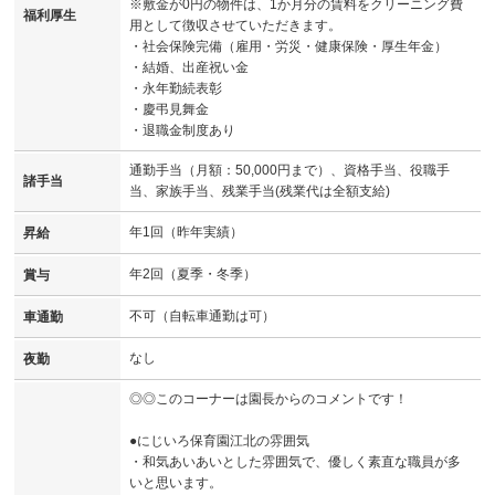
※敷金が0円の物件は、1か月分の賃料をクリーニング費
福利厚生
用として徴収させていただきます。
・社会保険完備（雇用・労災・健康保険・厚生年金）
・結婚、出産祝い金
・永年勤続表彰
・慶弔見舞金
・退職金制度あり
通勤手当（月額：50,000円まで）、資格手当、役職手
諸手当
当、家族手当、残業手当(残業代は全額支給)
年1回（昨年実績）
昇給
年2回（夏季・冬季）
賞与
不可（自転車通勤は可）
車通勤
なし
夜勤
◎◎このコーナーは園長からのコメントです！
●にじいろ保育園江北の雰囲気
・和気あいあいとした雰囲気で、優しく素直な職員が多
いと思います。