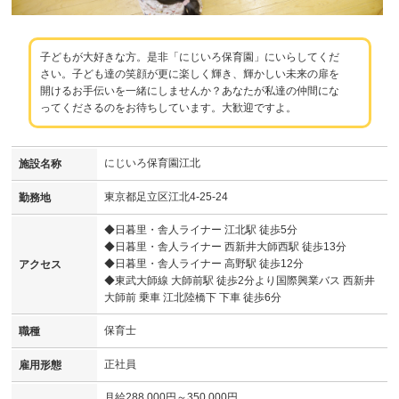
子どもが大好きな方。是非「にじいろ保育園」にいらしてくだ
さい。子ども達の笑顔が更に楽しく輝き、輝かしい未来の扉を
開けるお手伝いを一緒にしませんか？あなたが私達の仲間にな
ってくださるのをお待ちしています。大歓迎ですよ。
にじいろ保育園江北
施設名称
東京都足立区江北4-25-24
勤務地
◆日暮里・舎人ライナー 江北駅 徒歩5分
◆日暮里・舎人ライナー 西新井大師西駅 徒歩13分
◆日暮里・舎人ライナー 高野駅 徒歩12分
アクセス
◆東武大師線 大師前駅 徒歩2分より国際興業バス 西新井
大師前 乗車 江北陸橋下 下車 徒歩6分
保育士
職種
正社員
雇用形態
月給288,000円～350,000円