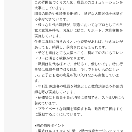
この雰囲気づくりのため、職員とのコミュケーションを
大事にしています。
職員の悩みや相談事を把握し、良好な人間関係を構築す
る事ができています。
・様々な世代の職員が、現場においてはプロとしての自
覚と意識を持ち、お互いに助言、サポート、意見交換を
実施しています。
仕事に真剣に向き合うという姿勢があれば、行き違いが
あっても、納得し、前向きにとらえられます。
・子ども達はとても人懐っこく、初めての方にもフレン
ドリーに明るく挨拶ができます。
・職員は世代も様々で、皆明るく、優しいです。特に行
事等は職員全員で取り組み「少しでも良いものにした
い」と子ども達の意見を取り入れながら実施していま
す。
・年1回､保護者や職員を対象とした教育講演会を外部講
師を呼び実施しています。
・研修等にも職員全員が均等に参加でき、スキルUPにも
努めています。
・プライベートな時間を確保する為、勤務終了後はすぐ
に退勤するようにしています。
●園の自慢ポイント
・園庭はありませんが1階、2階の保育室に沿ってテラス