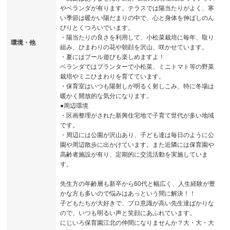
やベランダが有ります。テラスでは陽当たりがよく、寒
い季節は暖かい陽だまりの中で、心と身体を伸ばしのん
びりとくつろいでいます。
・陽当たりの良さを利用して、小松菜栽培に毎年、取り
環境・他
組み、ひまわりの花や朝顔を沢山、咲かせています。
・夏にはプール遊びも楽しめますよ！
ベランダではプランターで小松菜、ミニトマト等の野菜
栽培やミニひまわりを育てています。
・保育室はいつも陽射しが明るく射しこみ、特に冬場は
暖かく開放的な気分になります。
●周辺環境
・区画整理がされた新興住宅地で子育て世代が多い地域
です。
・周辺には公園が沢山あり、子ども達は毎日のように公
園や周辺散歩に出かけています。また近隣には保育園や
高齢者施設が有り、定期的に交流活動を実施していま
す。
先生方の年齢層も新卒から60代と幅広く、人生経験が豊
かな方も多いので悩みはあっという間に解決！！
子どもたちが大好きで、プロ意識が高い先生達ばかりな
ので、いつも明るい声と笑顔にあふれています。
にじいろ保育園江北の仲間になりませんか？大・大・大