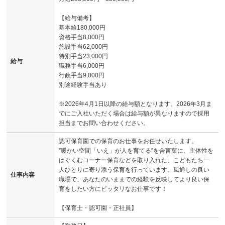
【給与備考】
基本給180,000円
資格手当8,000円
施設手当62,000円
特別手当23,000円
給与
職務手当6,000円
行政手当9,000円
別途経験手当あり
※2026年4月1日以降の給与額となります。2026年3月ま
でにご入社いただく場合は給与額が異なりますので採用
担当までお問い合わせください。
認可保育園での保育のお仕事をお任せいたします。
”暖かい空間「いえ」が人を育てる”を合言葉に、主体性を
はぐくむコーナー保育などを取り入れた、こどもたち一
人ひとりに寄り添う保育を行っています。風通しの良い
仕事内容
職場で、あなたのいままでの経験を反映してより良い保
育をしたい方にピッタリなお仕事です！
【保育士・認可園・正社員】