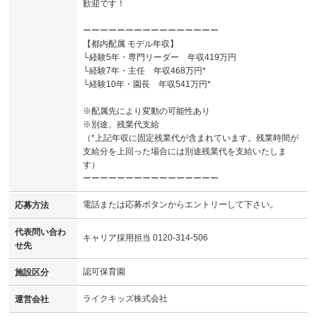
歓迎です！
ーーーーーーーーーーーーーーーー
【都内配属 モデル年収】
└経験5年・専門リーダー 年収419万円
└経験7年・主任 年収468万円*
└経験10年・園長 年収541万円*
※配属先により変動の可能性あり
※別途、残業代支給
（*上記年収に固定残業代が含まれています。残業時間が
支給分を上回った場合には別途残業代を支給いたしま
す）
ーーーーーーーーーーーーーーーー
電話または応募ボタンからエントリーして下さい。
応募方法
代表問い合わ
キャリア採用担当 0120-314-506
せ先
認可保育園
施設区分
ライクキッズ株式会社
運営会社