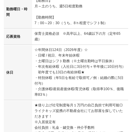
【勤務日】
月～土のうち、週5日程度勤務
勤務曜日・時
間
【勤務時間】
7：00～20：30（うち、8ｈ程度でシフト制）
保育士資格必須 ※高卒以上、64歳以下の方（定年65
応募資格
歳）
☆年間休日124日（2026年度）☆
・日曜 / 祝日、年末年始休暇
・土曜日はシフト勤務（※土曜出勤時は平日振休）
・年次有給休暇（入社日に3日付与＋半年後に10日付与）
初年度でも13日の有給休暇★
休日
・特別休暇（年5日を有給で取得可／例：結婚の際に5日
付与）
・介護休暇/産前産後休暇/育児休暇（取得率100％、復職
率83％）
★借り上げ社宅制度毎月１万円の自己負担で利用可能◎
ライクキッズ提携の不動産会社にてお部屋を探していた
だきます！
※入居規定有
会社負担：礼金・鍵交換・仲介手数料