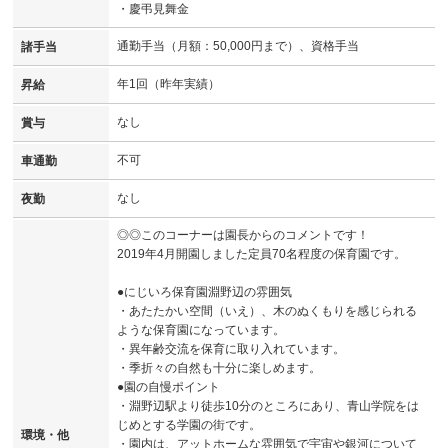
・慶弔見舞金
通勤手当（月額：50,000円まで）、資格手当
諸手当
年1回（昨年実績）
昇給
なし
賞与
不可
車通勤
なし
夜勤
◎◎このコーナーは園長からのコメントです！
2019年4月開園しました定員70名程度の保育園です。
●にじいろ保育園淵野辺の雰囲気
・あたたかい空間（いえ）、木のぬくもりを感じられる
ような保育園になっています。
・異年齢交流を保育に取り入れています。
・季折々の自然も十分に楽しめます。
●園の自慢ポイント
・淵野辺駅より徒歩10分のところにあり、青山学院をは
じめとする学園の街です。
環境・他
・園内は、アットホームな雰囲気で宇宙や銀河について