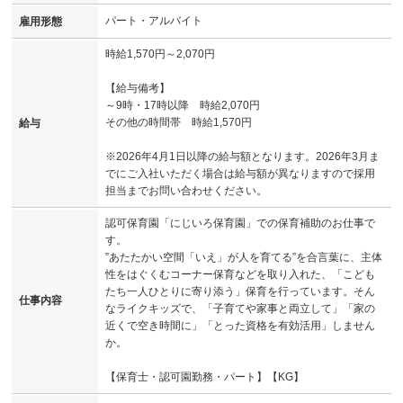
パート・アルバイト
雇用形態
時給1,570円～2,070円
【給与備考】
～9時・17時以降 時給2,070円
その他の時間帯 時給1,570円
給与
※2026年4月1日以降の給与額となります。2026年3月ま
でにご入社いただく場合は給与額が異なりますので採用
担当までお問い合わせください。
認可保育園「にじいろ保育園」での保育補助のお仕事で
す。
”あたたかい空間「いえ」が人を育てる”を合言葉に、主体
性をはぐくむコーナー保育などを取り入れた、「こども
たち一人ひとりに寄り添う」保育を行っています。そん
仕事内容
なライクキッズで、「子育てや家事と両立して」「家の
近くで空き時間に」「とった資格を有効活用」しません
か。
【保育士・認可園勤務・パート】【KG】