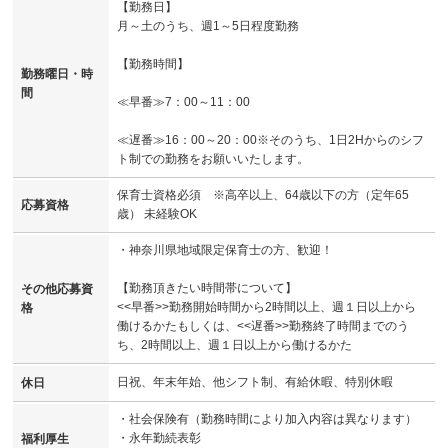
【勤務日】
月～土のうち、週1～5日程度勤務
【勤務時間】
勤務曜日・時
間
≪早番≫7：00～11：00
≪遅番≫16：00～20：00※そのうち、1日2Hからのシフ
ト制での勤務をお願いいたします。
保育士資格必須 ※高卒以上、64歳以下の方（定年65
応募資格
歳） 未経験OK
・神奈川県地域限定保育士の方、歓迎！
【勤務頂きたい時間帯について】
その他応募資
<<早番>>勤務開始時間から2時間以上、週１日以上から
格
働けるかたもしくは、<<遅番>>勤務終了時間までのう
ち、2時間以上、週１日以上から働けるかた
日祝、年末年始、他シフト制、有給休暇、特別休暇
休日
・社会保険有（勤務時間により加入内容は異なります）
・永年勤続表彰
福利厚生