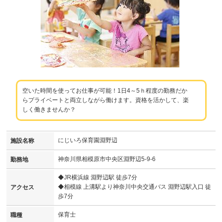
空いた時間を使ってお仕事が可能！1日4～5ｈ程度の勤務だか
らプライベートと両立しながら働けます。資格を活かして、楽
しく働きませんか？
にじいろ保育園淵野辺
施設名称
神奈川県相模原市中央区淵野辺5-9-6
勤務地
◆JR横浜線 淵野辺駅 徒歩7分
◆相模線 上溝駅より神奈川中央交通バス 淵野辺駅入口 徒
アクセス
歩7分
保育士
職種