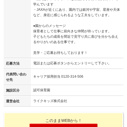
学んでいます
・JAXAが近くにあり、園内では銀河や宇宙、星座や天体
など、身近に感じられるような工夫をしています。
●園からのメッセージ
保育者として仕事に前向きな仲間が待っています。
子どもたちの成長を間近で見守り共に喜びを分かち合え
るやりがいのある仕事です。
見学・ご応募お待ちしております！
電話または応募ボタンからエントリーして下さい。
応募方法
代表問い合わ
キャリア採用担当 0120-314-506
せ先
認可保育園
施設区分
ライクキッズ株式会社
運営会社
このままWEBから！