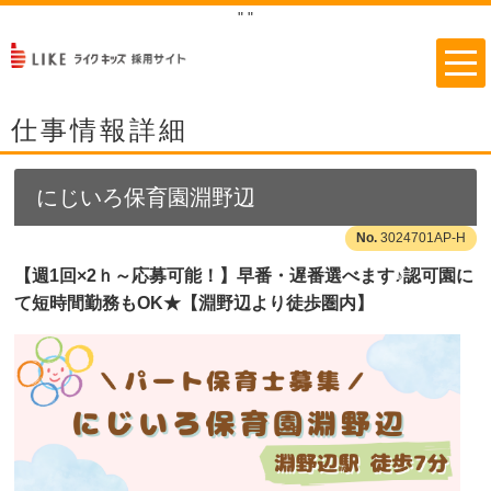
"
"
仕事情報詳細
にじいろ保育園淵野辺
3024701AP-H
【週1回×2ｈ～応募可能！】早番・遅番選べます♪認可園に
て短時間勤務もOK★【淵野辺より徒歩圏内】