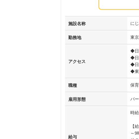
にじ
施設名称
東京
勤務地
◆日
◆日
アクセス
◆日
◆東
保育
職種
パー
雇用形態
時給
【給
～9
給与