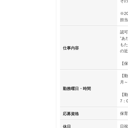
その
※2
担当
認可
”あ
もた
仕事内容
の近
【保
【勤
月～
勤務曜日・時間
【勤
7：
保育
応募資格
日祝
休日