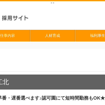
"
"
仕事内容
人材育成
福利厚生
江北
】早番・遅番選べます♪認可園にて短時間勤務もOK