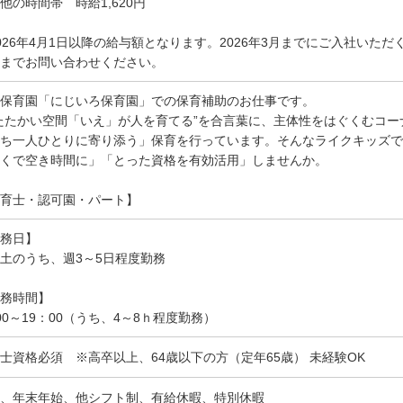
他の時間帯 時給1,620円
026年4月1日以降の給与額となります。2026年3月までにご入社いた
までお問い合わせください。
保育園「にじいろ保育園」での保育補助のお仕事です。
たたかい空間「いえ」が人を育てる”を合言葉に、主体性をはぐくむコ
ち一人ひとりに寄り添う」保育を行っています。そんなライクキッズで
くで空き時間に」「とった資格を有効活用」しませんか。
育士・認可園・パート】
務日】
土のうち、週3～5日程度勤務
務時間】
00～19：00（うち、4～8ｈ程度勤務）
士資格必須 ※高卒以上、64歳以下の方（定年65歳） 未経験OK
、年末年始、他シフト制、有給休暇、特別休暇