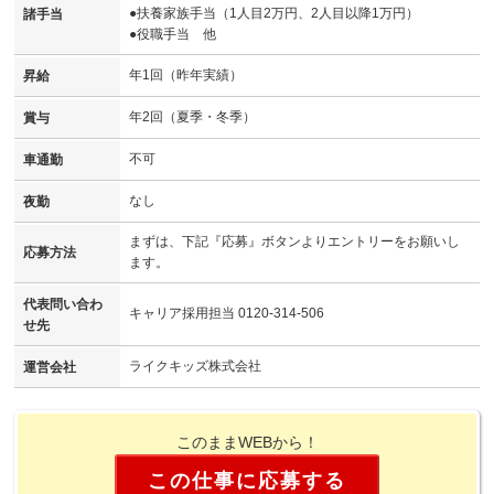
●扶養家族手当（1人目2万円、2人目以降1万円）
諸手当
●役職手当 他
年1回（昨年実績）
昇給
年2回（夏季・冬季）
賞与
不可
車通勤
なし
夜勤
まずは、下記『応募』ボタンよりエントリーをお願いし
応募方法
ます。
代表問い合わ
キャリア採用担当 0120-314-506
せ先
ライクキッズ株式会社
運営会社
このままWEBから！
この仕事に応募する