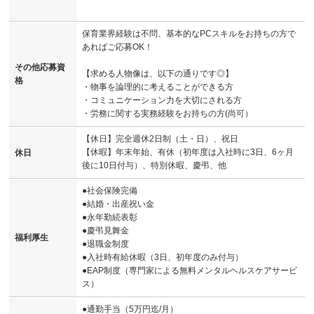
保育業界経験は不問、基本的なPCスキルをお持ちの方で
あればご応募OK！
その他応募資
【求める人物像は、以下の通りです◎】
格
・物事を論理的に考えることができる方
・コミュニケーション力を大切にされる方
・労務に関する実務経験をお持ちの方(尚可）
【休日】完全週休2日制（土・日）、祝日
【休暇】年末年始、有休（初年度は入社時に3日、6ヶ月
休日
後に10日付与）、特別休暇、慶弔、他
●社会保険完備
●結婚・出産祝い金
●永年勤続表彰
●慶弔見舞金
福利厚生
●退職金制度
●入社時有給休暇（3日、初年度のみ付与）
●EAP制度（専門家による無料メンタルヘルスケアサービ
ス）
●通勤手当（5万円迄/月）