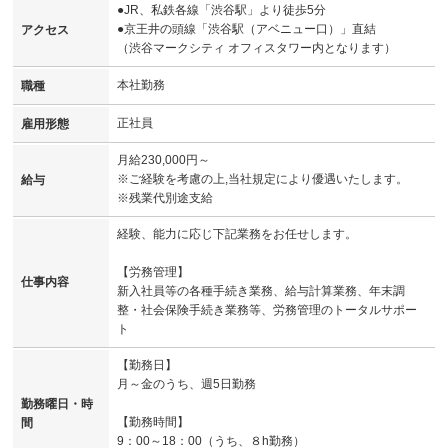
●JR、私鉄各線「渋谷駅」より徒歩5分
●京王井の頭線「渋谷駅（アベニュー口）」直結
アクセス
（渋谷マークシティ オフィスタワー内となります）
本社勤務
職種
正社員
雇用形態
月給230,000円～
※ご経験を考慮の上,当社規定により優遇いたします。
給与
※残業代別途支給
経験、能力に応じ下記業務をお任せします。
【労務管理】
仕事内容
新入社員等の各種手続き業務、給与計算業務、年末調
整・社会保険手続き業務等、労務管理のトータルサポー
ト
【勤務日】
月～金のうち、週5日勤務
勤務曜日・時
【勤務時間】
間
9：00～18：00（うち、８h勤務）