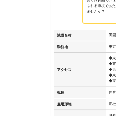
ふれる環境であた
ませんか？
田園
施設名称
東京
勤務地
◆東
◆東
◆東
アクセス
◆東
◆東
保育
職種
正社
雇用形態
月給