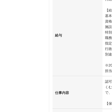
【給
基本
資格
施設
特別
給与
職務
指定
行政
別途
※2
担当
認可
くむ
で、
仕事内容
【保