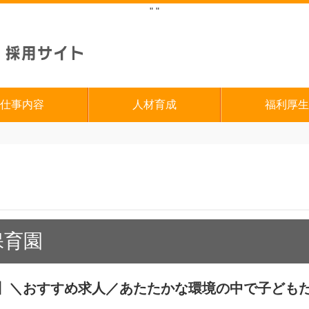
"
"
仕事内容
人材育成
福利厚生
保育園
】＼おすすめ求人／あたたかな環境の中で子ども