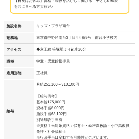
【日祝はお休み】資格・経験を活かして働ける！子どもの成長
を共に喜べる方大歓迎♪
キッズ・プラザ南台
施設名称
東京都中野区南台3丁目4４番9号 南台小学校内
勤務地
◆京王線 笹塚駅より徒歩20分
アクセス
学童・児童館指導員
職種
正社員
雇用形態
月給251,100～313,100円
【給与備考】
基本給175,000円
資格手当8,000円
給与
施設手当68,102円
別途経験手当有
※資格手当対象資格：保育士・幼稚園教諭・小中高教員
免許・社会福祉士
※行政手当は変動する可能性がございます。