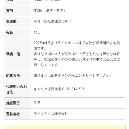
年2回（夏季・冬季）
賞与
不可（自転車通勤は可）
車通勤
なし
夜勤
2025年4月よりライクキッズ株式会社が運営開始する施
設です。
多様な立場の大人が関わる中で子どもたちは豊かな体験
環境・他
をし、地域の多くの方の暖かい見守りの中で安心安全に
過ごしています。
電話または応募ボタンからエントリーして下さい。
応募方法
代表問い合わ
キャリア採用担当 0120-314-506
せ先
学童
施設区分
ライクキッズ株式会社
運営会社