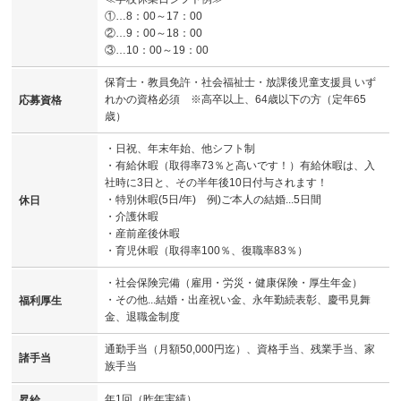
①…8：00～17：00
②…9：00～18：00
③…10：00～19：00
保育士・教員免許・社会福祉士・放課後児童支援員 いず
れかの資格必須 ※高卒以上、64歳以下の方（定年65
応募資格
歳）
・日祝、年末年始、他シフト制
・有給休暇（取得率73％と高いです！）有給休暇は、入
社時に3日と、その半年後10日付与されます！
・特別休暇(5日/年) 例)ご本人の結婚...5日間
休日
・介護休暇
・産前産後休暇
・育児休暇（取得率100％、復職率83％）
・社会保険完備（雇用・労災・健康保険・厚生年金）
・その他...結婚・出産祝い金、永年勤続表彰、慶弔見舞
福利厚生
金、退職金制度
通勤手当（月額50,000円迄）、資格手当、残業手当、家
諸手当
族手当
年1回（昨年実績）
昇給