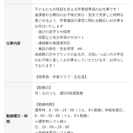
子どもたちの笑顔を支える学童指導員のお仕事です！
放課後や土曜日のお子様が安心・安全で充実した時間を
過ごせるよう、学童施設の運営に関わる幅広いお仕事を
お任せいたします
・遊びの見守りや指導
・宿題など自主学習のサポート
・連絡帳や保護者対応
仕事内容
・施設の衛生・安全管理 etc…
未経験の方やブランクのある方、元気いっぱいの小学生
のお子様と楽しくお仕事をしていただける方、お待ちし
ております！
【指導員・学童クラブ・正社員】
【勤務日】
月～土のうち、週5日程度勤務
【勤務時間】
通常時…8：00～19：00（うち、8ｈ勤務）学校休業日…
8：00～19：00（うち、8ｈ勤務）
勤務曜日・時
≪通常時シフト例≫
間
①…10：00～19：00
≪学校休業日シフト例≫