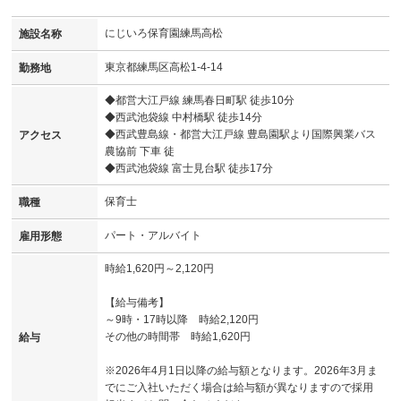
にじいろ保育園練馬高松
施設名称
東京都練馬区高松1-4-14
勤務地
◆都営大江戸線 練馬春日町駅 徒歩10分
◆西武池袋線 中村橋駅 徒歩14分
◆西武豊島線・都営大江戸線 豊島園駅より国際興業バス
アクセス
農協前 下車 徒
◆西武池袋線 富士見台駅 徒歩17分
保育士
職種
パート・アルバイト
雇用形態
時給1,620円～2,120円
【給与備考】
～9時・17時以降 時給2,120円
その他の時間帯 時給1,620円
給与
※2026年4月1日以降の給与額となります。2026年3月ま
でにご入社いただく場合は給与額が異なりますので採用