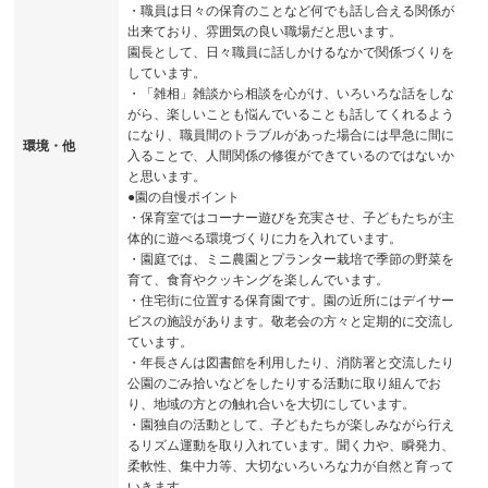
・職員は日々の保育のことなど何でも話し合える関係が
出来ており、雰囲気の良い職場だと思います。
園長として、日々職員に話しかけるなかで関係づくりを
しています。
・「雑相」雑談から相談を心がけ、いろいろな話をしな
がら、楽しいことも悩んでいることも話してくれるよう
になり、職員間のトラブルがあった場合には早急に間に
環境・他
入ることで、人間関係の修復ができているのではないか
と思います。
●園の自慢ポイント
・保育室ではコーナー遊びを充実させ、子どもたちが主
体的に遊べる環境づくりに力を入れています。
・園庭では、ミニ農園とプランター栽培で季節の野菜を
育て、食育やクッキングを楽しんでいます。
・住宅街に位置する保育園です。園の近所にはデイサー
ビスの施設があります。敬老会の方々と定期的に交流し
ています。
・年長さんは図書館を利用したり、消防署と交流したり
公園のごみ拾いなどをしたりする活動に取り組んでお
り、地域の方との触れ合いを大切にしています。
・園独自の活動として、子どもたちが楽しみながら行え
るリズム運動を取り入れています。聞く力や、瞬発力、
柔軟性、集中力等、大切ないろいろな力が自然と育って
いきます。