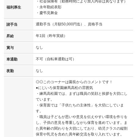
・社会保険有（勤務時間により加入内容は異なります）
・永年勤続表彰
福利厚生
・慶弔見舞金
通勤手当（月額50,000円迄）、資格手当
諸手当
年1回（昨年実績）
昇給
なし
賞与
不可（自転車通勤は可）
車通勤
なし
夜勤
◎◎このコーナーは園長からのコメントです！
●にじいろ保育園練馬高松の雰囲気
・練馬高松園では、まずは職員の笑顔と挨拶を大切にし
ています。
・保育面では「子供たちの主体性」を大切にしていま
す。
・職員は子どもが思いや意見を伝えやすい環境を作りを
し、子供の意見を尊重しながら保育を進めています。ま
た異年齢の関わりを大切にしており、幼児クラスの縦割
保育や乳児を含めた異年齢交流を取り入れています。