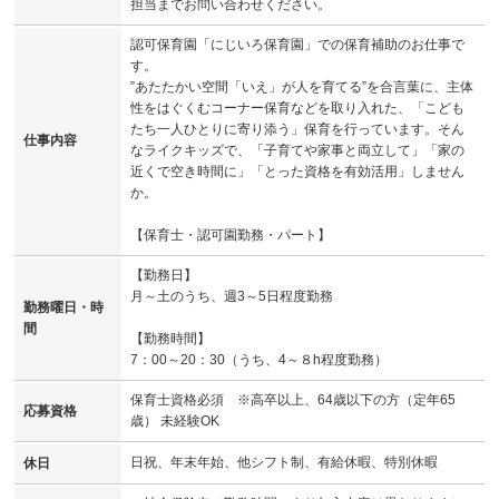
担当までお問い合わせください。
認可保育園「にじいろ保育園」での保育補助のお仕事で
す。
”あたたかい空間「いえ」が人を育てる”を合言葉に、主体
性をはぐくむコーナー保育などを取り入れた、「こども
たち一人ひとりに寄り添う」保育を行っています。そん
仕事内容
なライクキッズで、「子育てや家事と両立して」「家の
近くで空き時間に」「とった資格を有効活用」しません
か。
【保育士・認可園勤務・パート】
【勤務日】
月～土のうち、週3～5日程度勤務
勤務曜日・時
間
【勤務時間】
7：00～20：30（うち、4～８h程度勤務）
保育士資格必須 ※高卒以上、64歳以下の方（定年65
応募資格
歳） 未経験OK
日祝、年末年始、他シフト制、有給休暇、特別休暇
休日