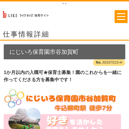
"
"
仕事情報詳細
にじいろ保育園市谷加賀町
3033701S-H
1か月以内の入職可★保育士募集！園のこれからを一緒に
作ってくださる方を募集中です！