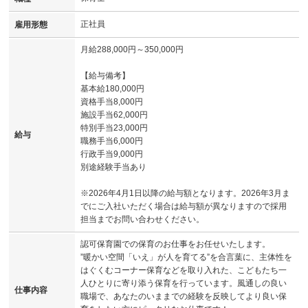
正社員
雇用形態
月給288,000円～350,000円
【給与備考】
基本給180,000円
資格手当8,000円
施設手当62,000円
特別手当23,000円
給与
職務手当6,000円
行政手当9,000円
別途経験手当あり
※2026年4月1日以降の給与額となります。2026年3月ま
でにご入社いただく場合は給与額が異なりますので採用
担当までお問い合わせください。
認可保育園での保育のお仕事をお任せいたします。
”暖かい空間「いえ」が人を育てる”を合言葉に、主体性を
はぐくむコーナー保育などを取り入れた、こどもたち一
人ひとりに寄り添う保育を行っています。風通しの良い
仕事内容
職場で、あなたのいままでの経験を反映してより良い保