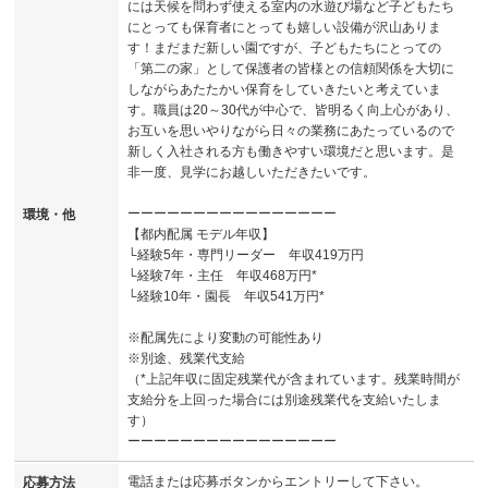
には天候を問わず使える室内の水遊び場など子どもたち
にとっても保育者にとっても嬉しい設備が沢山ありま
す！まだまだ新しい園ですが、子どもたちにとっての
「第二の家」として保護者の皆様との信頼関係を大切に
しながらあたたかい保育をしていきたいと考えていま
す。職員は20～30代が中心で、皆明るく向上心があり、
お互いを思いやりながら日々の業務にあたっているので
新しく入社される方も働きやすい環境だと思います。是
非一度、見学にお越しいただきたいです。
ーーーーーーーーーーーーーーーー
環境・他
【都内配属 モデル年収】
└経験5年・専門リーダー 年収419万円
└経験7年・主任 年収468万円*
└経験10年・園長 年収541万円*
※配属先により変動の可能性あり
※別途、残業代支給
（*上記年収に固定残業代が含まれています。残業時間が
支給分を上回った場合には別途残業代を支給いたしま
す）
ーーーーーーーーーーーーーーーー
電話または応募ボタンからエントリーして下さい。
応募方法