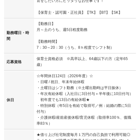
育をしたい方にピッタリなお仕事です！
【保育士・認可園・正社員】【TK】【BT】【SK】
【勤務日】
月～土のうち、週5日程度勤務
勤務曜日・時
間
【勤務時間】
7：30～20：30（うち、8ｈ程度でシフト制）
保育士資格必須 ※高卒以上、64歳以下の方（定年65
応募資格
歳）
☆年間休日124日（2026年度）☆
・日曜 / 祝日、年末年始休暇
・土曜日はシフト勤務（※土曜出勤時は平日振休）
・年次有給休暇（入社日に3日付与＋半年後に10日付与）
初年度でも13日の有給休暇★
休日
・特別休暇（年5日を有給で取得可／例：結婚の際に5日
付与）
・介護休暇/産前産後休暇/育児休暇（取得率100％、復職
率83％）
★借り上げ社宅制度毎月１万円の自己負担で利用可能◎