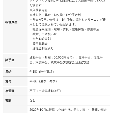
ライクキッズ提携の不動産会社にてお部屋を探していた
だきます！
※入居規定有
会社負担：礼金・鍵交換・仲介手数料
※敷金が0円の物件は、1か月分の賃料をクリーニング費
福利厚生
用として徴収させていただきます。
・社会保険完備（雇用・労災・健康保険・厚生年金）
・結婚、出産祝い金
・永年勤続表彰
・慶弔見舞金
・退職金制度あり
通勤手当（月額：50,000円まで）、資格手当、役職手
諸手当
当、家族手当、残業手当(残業代は全額支給)
年1回（昨年実績）
昇給
年2回（夏季・冬季）
賞与
不可（自転車通勤は可）
車通勤
なし
夜勤
2022年10月に開園したばかりの新しい園で、新築の園舎