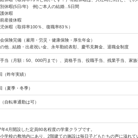
別休暇(5日/年) 例)ご本人の結婚...5日間
護休暇
前産後休暇
児休暇（取得率100％、復職率83％）
会保険完備（雇用・労災・健康保険・厚生年金）
の他...結婚・出産祝い金、永年勤続表彰、慶弔見舞金、退職金制度
手当（月額：50、000円まで）、資格手当、役職手当、残業手当、家族
回（昨年実績）
回（夏季・冬季）
（自転車通勤は可）
17年4月開設した定員80名程度の学童クラブです。
小学校の敷地内にあり、2階建ての施設は毎日子どもたちの声に溢れてい