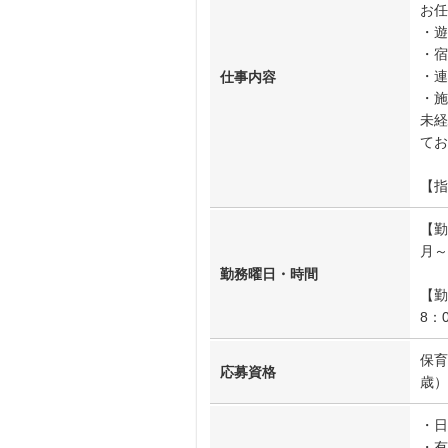
お任
・遊
・宿
・連
仕事内容
・施
未経
てお
【指
【勤
月～
勤務曜日・時間
【勤
8：
保育
応募資格
歳）
・日
・有