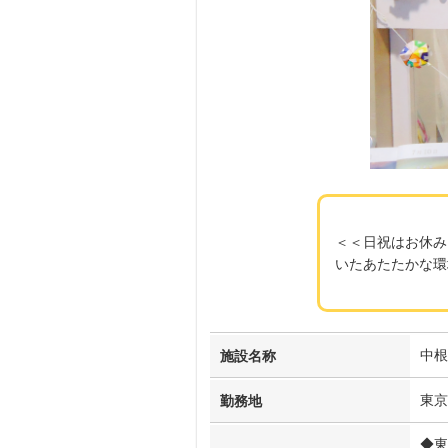
＜＜日祝はお休み
いたあたたかな環
中根
施設名称
東京
勤務地
◆東