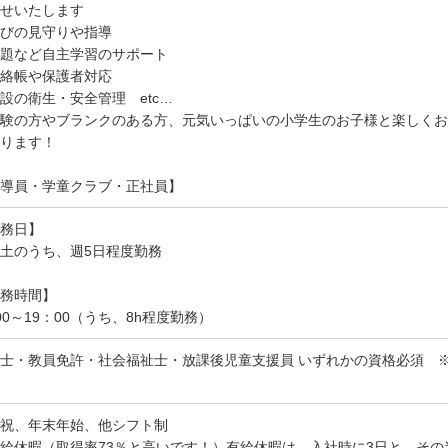
せいたします
びの見守りや指導
題など自主学習のサポート
絡帳や保護者対応
設の衛生・安全管理 etc…
験の方やブランクのある方、元気いっぱいの小学生のお子様と楽しくお
ります！
導員・学童クラブ・正社員】
務日】
土のうち、週5日程度勤務
務時間】
00～19：00（うち、8h程度勤務）
士・教員免許・社会福祉士・放課後児童支援員 いずれかの資格必須 ※
祝、年末年始、他シフト制
給休暇（取得率73％と高いです！）有給休暇は、入社時に3日と、その