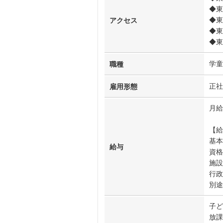
◆東
◆東
アクセス
◆東
◆東
学童
職種
正社
雇用形態
月給2
【給
基本
給与
資格
施設
行政
別途
子ど
放課