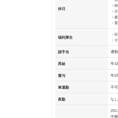
・特
休日
・介
・産
・育
・社
福利厚生
・そ
通勤
諸手当
年1
昇給
年2
賞与
不可
車通勤
なし
夜勤
20
中根