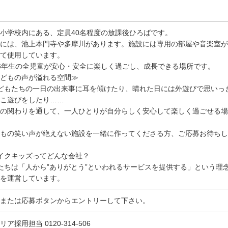
小学校内にある、定員40名程度の放課後ひろばです。
には、池上本門寺や多摩川があります。施設には専用の部屋や音楽室が
て使用しています。
6年生の全児童が安心・安全に楽しく過ごし、成長できる場所です。
どもの声が溢れる空間≫
どもたちの一日の出来事に耳を傾けたり、晴れた日には外遊びで思いっ
こ遊びをしたり……
の関わりを通して、一人ひとりが自分らしく安心して楽しく過ごせる場
もの笑い声が絶えない施設を一緒に作ってくださる方、ご応募お待ちし
イクキッズってどんな会社？
たちは「人から”ありがとう”といわれるサービスを提供する」という理念
を運営しています。
または応募ボタンからエントリーして下さい。
リア採用担当 0120-314-506