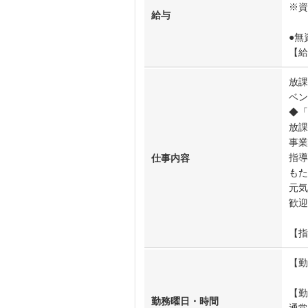
※
給与
●無
【給
放課
ベン
◆「
放課
事業
指導
仕事内容
もた
元気
歓迎
【指
【
【勤
勤務曜日・時間
通常