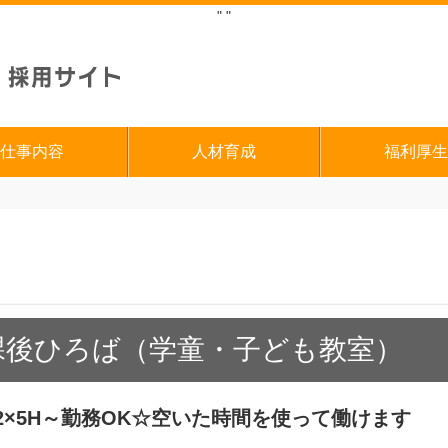
"
"
仕事内容
人材育成
福利厚生
課後ひろば（学童・子ども教室）
2×5H～勤務OK☆空いた時間を使って働けます