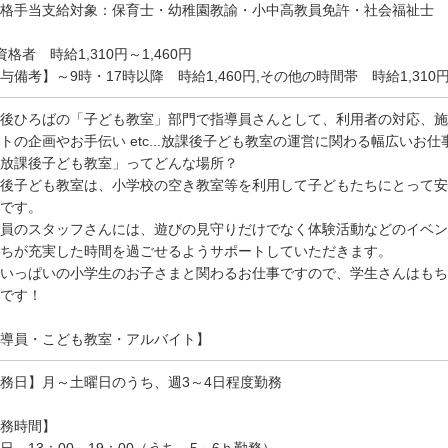
資格手当支給対象：保育士・幼稚園教諭・小中高教員免許・社会福祉士
資格者 時給1,310円～1,460円
与備考】～9時・17時以降 時給1,460円,その他の時間帯 時給1,310
後ひろばの「子ども教室」部門で指導員さんとして、利用者の対応、施
トの企画やお手伝い etc...放課後子ども教室の運営に関わる幅広いお
放課後子ども教室」ってどんな場所？
後子ども教室は、小学校の空き教室等を利用して子どもたちにとって安
です。
員のスタッフさんには、遊びの見守りだけでなく体験活動などのイベン
ちが充実した時間を過ごせるようサポートしていただきます。
いっぱいの小学生のお子さまと関わるお仕事ですので、学生さんはもち
です！
導員・こども教室・アルバイト】
勤務日】月～土曜日のうち、週3～4日程度勤務
務時間】
日…13：00～19：00（うち、5～6ｈ勤務）