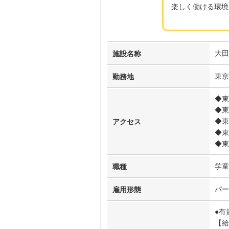
楽しく働ける環境
大田
施設名称
東京
勤務地
◆東
◆東
◆東
アクセス
◆東
◆東
学童
職種
パー
雇用形態
●有
【給