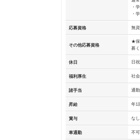
・学
・学
無資
応募資格
★保
その他応募資格
募く
日祝
休日
社会
福利厚生
通勤
諸手当
年1
昇給
なし
賞与
不可
車通勤