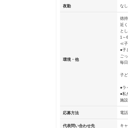
なし
夜勤
徳持
近く
とし
1～
≪子
●子
ごっ
環境・他
毎日
子ど
●ラ
●私
施設
電話
応募方法
キャ
代表問い合わせ先