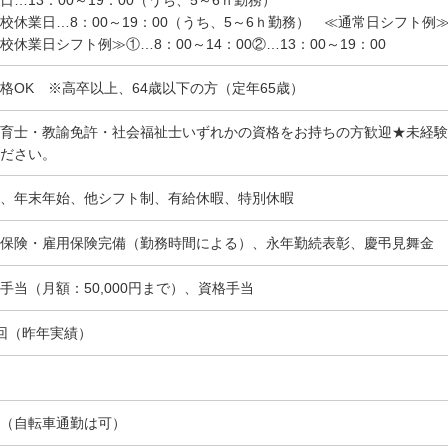
校休業日…8：00～19：00（うち、5～6ｈ勤務） ≪通常日シフト例≫①
校休業日シフト例≫①…8：00～14：00②…13：00～19：00
格OK ※高卒以上、64歳以下の方（定年65歳）
育士・教諭免許・社会福祉士いずれかの資格をお持ちの方歓迎★未経験
ださい。
、年末年始、他シフト制、有給休暇、特別休暇
保険・雇用保険完備（勤務時間による）、永年勤続表彰、慶弔見舞金
手当（月額：50,000円まで）、資格手当
回（昨年実績）
（自転車通勤は可）