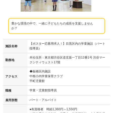
豊かな環境の中で、一緒に子どもたちの成長を支援しません
か？
【ポスター応募用求人！】目黒区内の学童施設（パート
施設名称
指導員）
本社住所：東京都渋谷区道玄坂一丁目12番1号 渋谷マー
勤務地
クシティウェスト17階
◆板橋区内施設
中根小内学童保育クラブ
アクセス
平町児童館
学童・児童館指導員
職種
パート・アルバイト
雇用形態
●有資格者 時給1,360円～1,550円