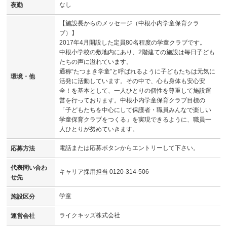
なし
夜勤
【施設長からのメッセージ（中根小内学童保育クラ
ブ）】
2017年4月開設した定員80名程度の学童クラブです。
中根小学校の敷地内にあり、2階建ての施設は毎日子ども
たちの声に溢れています。
通称“たつまき学童”と呼ばれるように子どもたちは元気に
環境・他
活発に活動しています。その中で、心も身体も安心安
全！を基本として、一人ひとりの個性を尊重して施設運
営を行っております。中根小内学童保育クラブ目標の
「子どもたちを中心にして保護者・職員みんなで楽しい
学童保育クラブをつくる」を実現できるように、職員一
人ひとりが努めていきます。
電話または応募ボタンからエントリーして下さい。
応募方法
代表問い合わ
キャリア採用担当 0120-314-506
せ先
学童
施設区分
ライクキッズ株式会社
運営会社