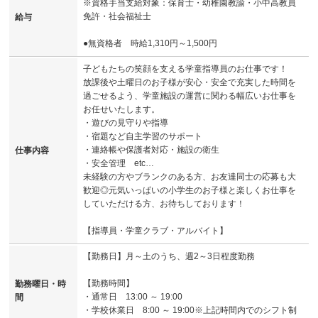
※資格手当支給対象：保育士・幼稚園教諭・小中高教員
免許・社会福祉士
給与
●無資格者 時給1,310円～1,500円
子どもたちの笑顔を支える学童指導員のお仕事です！
放課後や土曜日のお子様が安心・安全で充実した時間を
過ごせるよう、学童施設の運営に関わる幅広いお仕事を
お任せいたします。
・遊びの見守りや指導
・宿題など自主学習のサポート
・連絡帳や保護者対応・施設の衛生
仕事内容
・安全管理 etc…
未経験の方やブランクのある方、お友達同士の応募も大
歓迎◎元気いっぱいの小学生のお子様と楽しくお仕事を
していただける方、お待ちしております！
【指導員・学童クラブ・アルバイト】
【勤務日】月～土のうち、週2～3日程度勤務
【勤務時間】
勤務曜日・時
・通常日 13:00 ～ 19:00
間
・学校休業日 8:00 ～ 19:00※上記時間内でのシフト制