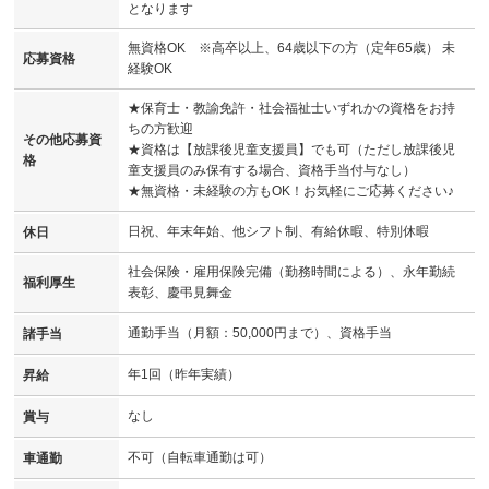
となります
無資格OK ※高卒以上、64歳以下の方（定年65歳） 未
応募資格
経験OK
★保育士・教諭免許・社会福祉士いずれかの資格をお持
ちの方歓迎
その他応募資
★資格は【放課後児童支援員】でも可（ただし放課後児
格
童支援員のみ保有する場合、資格手当付与なし）
★無資格・未経験の方もOK！お気軽にご応募ください♪
日祝、年末年始、他シフト制、有給休暇、特別休暇
休日
社会保険・雇用保険完備（勤務時間による）、永年勤続
福利厚生
表彰、慶弔見舞金
通勤手当（月額：50,000円まで）、資格手当
諸手当
年1回（昨年実績）
昇給
なし
賞与
不可（自転車通勤は可）
車通勤