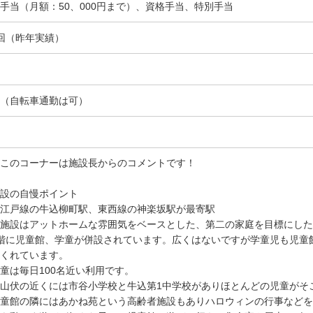
手当（月額：50、000円まで）、資格手当、特別手当
回（昨年実績）
（自転車通勤は可）
このコーナーは施設長からのコメントです！
設の自慢ポイント
江戸線の牛込柳町駅、東西線の神楽坂駅が最寄駅
施設はアットホームな雰囲気をベースとした、第二の家庭を目標にした
階に児童館、学童が併設されています。広くはないですが学童児も児童
くれています。
童は毎日100名近い利用です。
山伏の近くには市谷小学校と牛込第1中学校がありほとんどの児童がそ
童館の隣にはあかね苑という高齢者施設もありハロウィンの行事などを