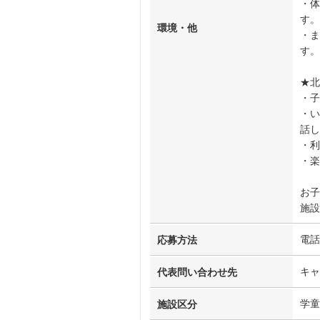
・体
す。
環境・他
・ま
す。
★北
・子
・い
話し
・利
・楽
お子
施設
電話
応募方法
キャ
代表問い合わせ先
学童
施設区分