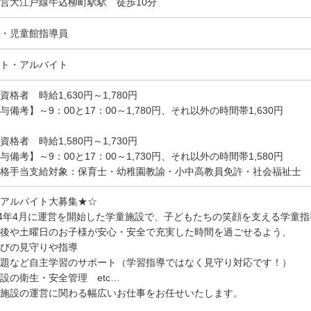
営大江戸線牛込柳町駅駅 徒歩10分
・児童館指導員
ト・アルバイト
資格者 時給1,630円～1,780円
与備考】～9：00と17：00～1,780円、それ以外の時間帯1,630円
資格者 時給1,580円～1,730円
与備考】～9：00と17：00～1,730円、それ以外の時間帯1,580円
格手当支給対象：保育士・幼稚園教諭・小中高教員免許・社会福祉士
アルバイト大募集★☆
24年4月に運営を開始した学童施設で、子どもたちの笑顔を支える学童
後や土曜日のお子様が安心・安全で充実した時間を過ごせるよう、
びの見守りや指導
題など自主学習のサポート（学習指導ではなく見守り対応です！）
設の衛生・安全管理 etc…
施設の運営に関わる幅広いお仕事をお任せいたします。