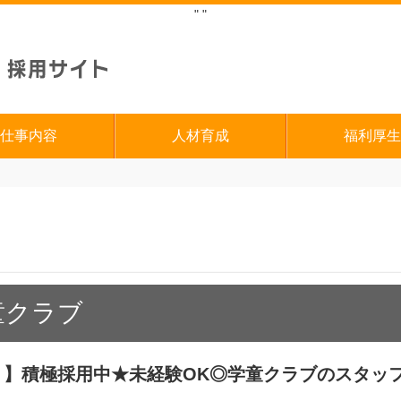
"
"
仕事内容
人材育成
福利厚生
童クラブ
！】積極採用中★未経験OK◎学童クラブのスタッ