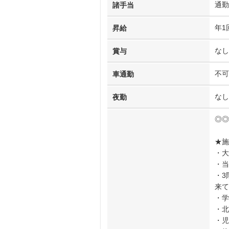
通勤
諸手当
年1
昇給
なし
賞与
不可
車通勤
なし
夜勤
◎◎
★施
・大
・当
・3
来て
・学
・北
・児