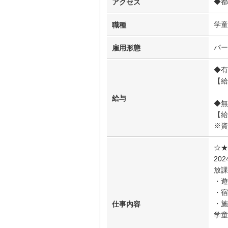
◆都
アクセス
学童
職種
パー
雇用形態
◆有
【給
給与
◆無
【給
※資
☆★
20
放課
・遊
・宿
・施
仕事内容
学童