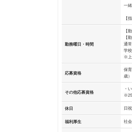
一緒
【指
【勤
【勤
通常
勤務曜日・時間
学校
※上
保育
応募資格
歳）
・い
その他応募資格
※2
日祝
休日
社会
福利厚生