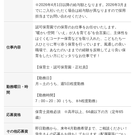
※2026年4月1日以降の給与額となります。2026年3月ま
でにご入社いただく場合は給与額が異なりますので採用
担当までお問い合わせください。
認可保育園での保育のお仕事をお任せいたします。
”暖かい空間「いえ」が人を育てる”を合言葉に、主体性を
はぐくむコーナー保育などを取り入れた、こどもたち一
人ひとりに寄り添う保育を行っています。風通しの良い
仕事内容
職場で、あなたのいままでの経験を反映してより良い保
育をしたい方にピッタリなお仕事です！
【保育士・認可保育園・正社員】
【勤務日】
月～土のうち、週5日程度勤務
勤務曜日・時
間
【勤務時間】
7：00～20：30（うち、８h程度勤務）
保育士資格必須 ※高卒以上、64歳以下の方（定年65
応募資格
歳）
即日勤務から、来年4月勤務希望まで、ご相談ください！
その他応募資
学生さんの応募もお待ちしております（配属園等につい