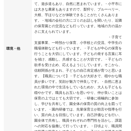
て、遊歩道もあり、自然に恵まれています。・小平市に
は大きな農家もありますので、梨狩り、ブルーべリー、
大根、芋ほりなどが体験できることがたくさんありま
す。・地域の会社の方にゴミのお話しを聞いたり、近隣
の保育園との交流なども行っています。地域の方の温か
さに支えられています。
・子育て
支援事業、一時預かり保育、小学校との交流、中学生の
職場体験なども行っています。・子どもが中心の保育を
環境・他
行うことを大切にしています。子どもの発する言葉に耳
を傾け、感動し、共感することが大切です。・子どもの
欲求を受け止め、応えるようにしています。そこから、
信頼関係が生まれ、子どもの自己肯定感が育つと思いま
す。【職員について】・子どもが大好きで、穏やかな職
員が多いです。笑顔が魅力で仲良しです。・自然に恵ま
れた環境の中で生活をしているためか、大人も子どもも
穏やかです。職員もお互いを思いやり、仲が良いことは
保育の上ではとても大切です。・研修に積極的に参加
し、学びを共有して、園全体の保育の質の向上を図って
います。・園内研修では、先輩保育士が助言や指導を行
い、質の向上を目指しています。自己評価などを行い、
園全体で共有し、職員それぞれの専門性を活かし、課題
への対応を協働して行っています。・日頃より、職員間