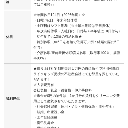
格
てはご相談♪）
☆年間休日124日（2026年度）☆
・日曜 / 祝日、年末年始休暇
・土曜日はシフト勤務（※土曜出勤時は平日振休）
・年次有給休暇（入社日に3日付与＋半年後に10日付与）
初年度でも13日の有給休暇★
休日
・特別休暇（年5日を有給で取得可／例：結婚の際に5日
付与）
・介護休暇/産前産後休暇/育児休暇（取得率100％、復職
率83％）
★借り上げ社宅制度毎月１万円の自己負担で利用可能◎
ライクキッズ提携の不動産会社にてお部屋を探していた
だきます！
※入居規定有
会社負担：礼金・鍵交換・仲介手数料
※敷金が0円の物件は、1か月分の賃料をクリーニング費
福利厚生
用として徴収させていただきます。
・社会保険完備（雇用・労災・健康保険・厚生年金）
・結婚、出産祝い金
・永年勤続表彰
・慶弔見舞金