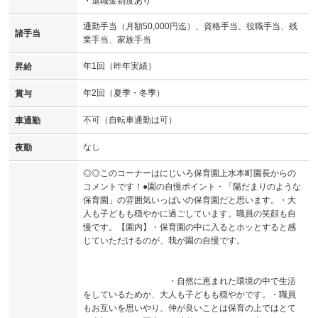
・退職金制度あり
通勤手当（月額50,000円迄）、資格手当、役職手当、残
諸手当
業手当、家族手当
年1回（昨年実績）
昇給
年2回（夏季・冬季）
賞与
不可（自転車通勤は可）
車通勤
なし
夜勤
◎◎このコーナーはにじいろ保育園上水本町園長からの
コメントです！●園の自慢ポイント・「陽だまりのような
保育園」の雰囲気いっぱいの保育園だと思います。・大
人も子どもも穏やかに過ごしています。職員の笑顔も自
慢です。【園内】・保育園の中に入るとホッとすると感
じていただけるのが、我が園の自慢です。
・自然に恵まれた環境の中で生活
をしているためか、大人も子どもも穏やかです。・職員
もお互いを思いやり、仲が良いことは保育の上ではとて