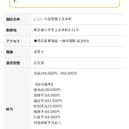
す。
にじいろ保育園上水本町
施設名称
東京都小平市上水本町4-11-9
勤務地
◆西武多摩湖線 一橋学園駅 徒歩8分
アクセス
保育士
職種
正社員
雇用形態
月給288,000円～350,000円
【給与備考】
基本給180,000円
資格手当8,000円
施設手当62,000円
特別手当23,000円
給与
職務手当6,000円
行政手当9,000円
別途経験手当あり