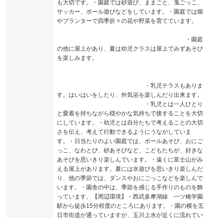
も大切です。・園庭では砂遊び、ままごと、鬼ごっこ、
サッカー、ボール遊びなどをしています。・園庭では畑
やプランターで四季折々の花や野菜を育てています。
・園庭
の他に屋上があり、夏は幼児クラスは屋上でみずあそび
を楽しみます。
・乳児テラスもありま
す。はいはいをしたり、外気浴を楽しんだり出来ます。
・乳児とは一人ひとり
と愛着を持ちながら穏やかな気持ちで接することを大切
にしています。・幼児とは自分たちで考えることの大切
さを伝え、考えて行動できるようにうながしていま
す。・日当たりのよい園庭では、ボールあそび、おにご
っこ、なわとび、砂あそびなど、こどもたちが、好きな
あそびを思いきり楽しんでいます。・遠くに富士山がみ
える屋上があります。夏には水遊びを思いきり楽しんだ
り、他の季節では、ダンスやおにごっこなどを楽しんで
います。・園舎の中は、季節を感じる手作りのものを飾
っています。【周辺環境】・西武多摩湖線 一ツ橋学園
駅から徒歩15分程度のところにあります。・園の横を五
日市街道が通っていますが、玉川上水が近くに流れてい