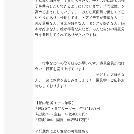
で指導や助言をして支えあったり、子どもや保護者の様
子を共有したりできるようにしています。「同僚性」を
高めるようにしています。・みんな真面目で優しくて思
いやりがあり、仲良しです。・アイデアが豊富な人、手
先が器用な人、音楽が好きな人、ダンスが好きな人、絵
本が好きな人、絵が得意な人など、みんな自分の得意分
野を発揮してくれてありがたいですね。
・行事などへの取り組みが早いです。職員全員が助け
合い、行事を盛り上げています。
子どもが大好きな
人、一緒に保育を楽しみましょう！ 園見学・ご応募お
待ちしております！
ーーーーーーーーーーーーーーーー
【都内配属 モデル年収】
└経験5年・専門リーダー 年収419万円
└経験7年・主任 年収468万円*
└経験10年・園長 年収541万円*
※配属先により変動の可能性あり