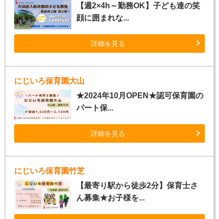
【週2×4h～勤務OK】子ども達の笑
顔に囲まれな...
詳細を見る
にじいろ保育園大山
★2024年10月OPEN★認可保育園の
パート保...
詳細を見る
にじいろ保育園竹芝
【最寄り駅から徒歩2分】保育士さ
ん募集★お子様を...