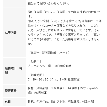
担当までお問い合わせください。
認可保育園「にじいろ保育園」での保育補助のお仕事で
す。
”あたたかい空間「いえ」が人を育てる”を合言葉に、主体
性をはぐくむコーナー保育などを取り入れた、「こども
たち一人ひとりに寄り添う」保育を行っています。そん
仕事内容
なライクキッズで、「子育てや家事と両立して」「家の
近くで空き時間に」「とった資格を有効活用」しません
か。
【保育士・認可園勤務・パート】
【勤務日】
月～土のうち、週3～5日程度勤務
勤務曜日・時
間
【勤務時間】
7：30～20：30（うち、3～5h程度勤務）
保育士資格必須 ※高卒以上、64歳以下の方（定年65
応募資格
歳） 未経験OK
日祝、年末年始、他シフト制、有給休暇、特別休暇
休日