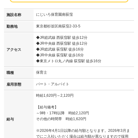
にじいろ保育園南荻窪
施設名称
東京都杉並区南荻窪2-33-5
勤務地
◆JR総武線 西荻窪駅 徒歩12分
◆JR中央線 西荻窪駅 徒歩12分
◆JR総武線 荻窪駅 徒歩16分
アクセス
◆JR中央線 荻窪駅 徒歩16分
◆東京メトロ丸ノ内線 荻窪駅 徒歩16分
保育士
職種
パート・アルバイト
雇用形態
時給1,620円～2,120円
【給与備考】
～9時・17時以降 時給2,120円
その他の時間帯 時給1,620円
給与
※2026年4月1日以降の給与額となります。2026年3月ま
でにご入社いただく場合は給与額が異なりますので採用