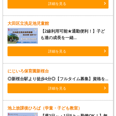
詳細を見る
大田区立洗足池児童館
【2線利用可能★通勤便利！】子ど
も達の成長を一緒...
詳細を見る
にじいろ保育園新桜台
◎新桜台駅より徒歩4分◎【フルタイム募集】資格を...
詳細を見る
池上放課後ひろば（学童・子ども教室）
【週2日～・1日5ｈ～勤務OK！】無