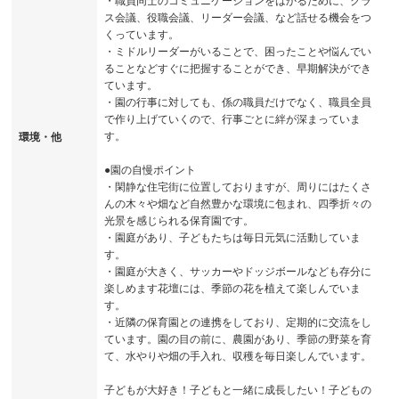
・職員同士のコミュニケーションをはかるために、クラ
ス会議、役職会議、リーダー会議、など話せる機会をつ
くっています。
・ミドルリーダーがいることで、困ったことや悩んでい
ることなどすぐに把握することができ、早期解決ができ
ています。
・園の行事に対しても、係の職員だけでなく、職員全員
で作り上げていくので、行事ごとに絆が深まっていま
す。
環境・他
●園の自慢ポイント
・閑静な住宅街に位置しておりますが、周りにはたくさ
んの木々や畑など自然豊かな環境に包まれ、四季折々の
光景を感じられる保育園です。
・園庭があり、子どもたちは毎日元気に活動していま
す。
・園庭が大きく、サッカーやドッジボールなども存分に
楽しめます花壇には、季節の花を植えて楽しんでいま
す。
・近隣の保育園との連携をしており、定期的に交流をし
ています。園の目の前に、農園があり、季節の野菜を育
て、水やりや畑の手入れ、収穫を毎日楽しんでいます。
子どもが大好き！子どもと一緒に成長したい！子どもの