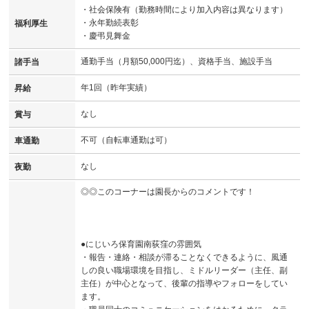
・社会保険有（勤務時間により加入内容は異なります）
・永年勤続表彰
福利厚生
・慶弔見舞金
通勤手当（月額50,000円迄）、資格手当、施設手当
諸手当
年1回（昨年実績）
昇給
なし
賞与
不可（自転車通勤は可）
車通勤
なし
夜勤
◎◎このコーナーは園長からのコメントです！
●にじいろ保育園南荻窪の雰囲気
・報告・連絡・相談が滞ることなくできるように、風通
しの良い職場環境を目指し、ミドルリーダー（主任、副
主任）が中心となって、後輩の指導やフォローをしてい
ます。