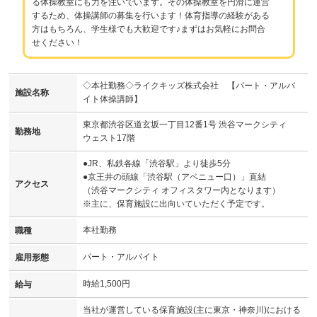
る体操教室にも力を注いでいます。その体操教室を円滑に運営
するため、体操講師の募集を行います！体育指導の経験がある
方はもちろん、学生様でも大歓迎です♪まずはお気軽にお問合
せください！
◇本社勤務◇ライクキッズ株式会社 【パート・アルバ
施設名称
イト体操講師】
東京都渋谷区道玄坂一丁目12番1号 渋谷マークシティ
勤務地
ウェスト17階
●JR、私鉄各線「渋谷駅」より徒歩5分
●京王井の頭線「渋谷駅（アベニュー口）」直結
アクセス
（渋谷マークシティ オフィスタワー内となります）
※主に、保育施設に出向いていただく予定です。
本社勤務
職種
パート・アルバイト
雇用形態
時給1,500円
給与
当社が運営している保育施設(主に東京・神奈川)における