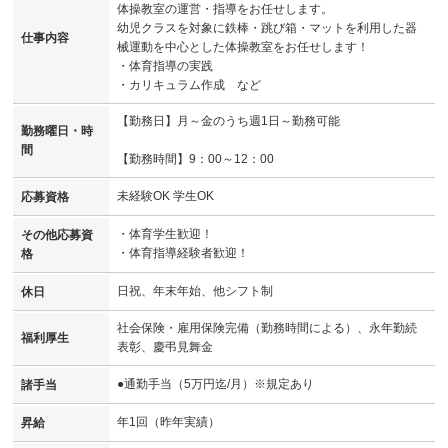
体操教室の運営・指導をお任せします。
幼児クラスを対象に鉄棒・跳び箱・マットを利用した器
仕事内容
械運動を中心とした体操教室をお任せします！
・体育指導の実践
・カリキュラム作成 など
【勤務日】月～金のうち週1日～勤務可能
勤務曜日・時
間
【勤務時間】9：00～12：00
未経験OK 学生OK
応募資格
・体育学生歓迎！
その他応募資
・体育指導経験者歓迎！
格
日祝、年末年始、他シフト制
休日
社会保険・雇用保険完備（勤務時間による）、永年勤続
福利厚生
表彰、慶弔見舞金
●通勤手当（5万円迄/月）※規定あり
諸手当
年1回（昨年実績）
昇給