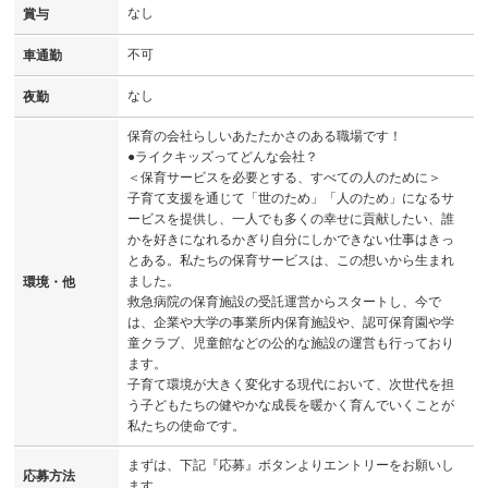
なし
賞与
不可
車通勤
なし
夜勤
保育の会社らしいあたたかさのある職場です！
●ライクキッズってどんな会社？
＜保育サービスを必要とする、すべての人のために＞
子育て支援を通じて「世のため」「人のため」になるサ
ービスを提供し、一人でも多くの幸せに貢献したい、誰
かを好きになれるかぎり自分にしかできない仕事はきっ
とある。私たちの保育サービスは、この想いから生まれ
ました。
環境・他
救急病院の保育施設の受託運営からスタートし、今で
は、企業や大学の事業所内保育施設や、認可保育園や学
童クラブ、児童館などの公的な施設の運営も行っており
ます。
子育て環境が大きく変化する現代において、次世代を担
う子どもたちの健やかな成長を暖かく育んでいくことが
私たちの使命です。
まずは、下記『応募』ボタンよりエントリーをお願いし
応募方法
ます。