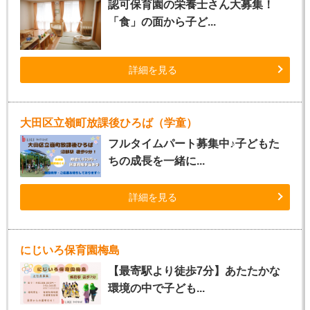
認可保育園の栄養士さん大募集！
「食」の面から子ど...
詳細を見る
大田区立嶺町放課後ひろば（学童）
フルタイムパート募集中♪子どもた
ちの成長を一緒に...
詳細を見る
にじいろ保育園梅島
【最寄駅より徒歩7分】あたたかな
環境の中で子ども...