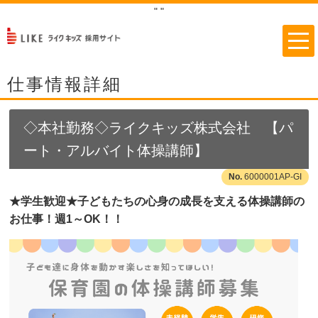
"
"
仕事情報詳細
◇本社勤務◇ライクキッズ株式会社 【パ
ート・アルバイト体操講師】
6000001AP-GI
★学生歓迎★子どもたちの心身の成長を支える体操講師の
お仕事！週1～OK！！