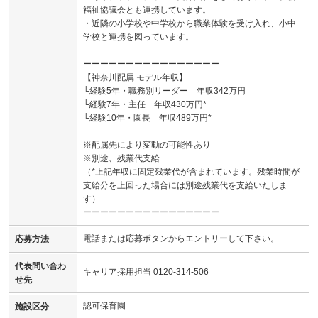
福祉協議会とも連携しています。
・近隣の小学校や中学校から職業体験を受け入れ、小中
学校と連携を図っています。
ーーーーーーーーーーーーーーーー
【神奈川配属 モデル年収】
└経験5年・職務別リーダー 年収342万円
└経験7年・主任 年収430万円*
└経験10年・園長 年収489万円*
※配属先により変動の可能性あり
※別途、残業代支給
（*上記年収に固定残業代が含まれています。残業時間が
支給分を上回った場合には別途残業代を支給いたしま
す）
ーーーーーーーーーーーーーーーー
電話または応募ボタンからエントリーして下さい。
応募方法
代表問い合わ
キャリア採用担当 0120-314-506
せ先
認可保育園
施設区分