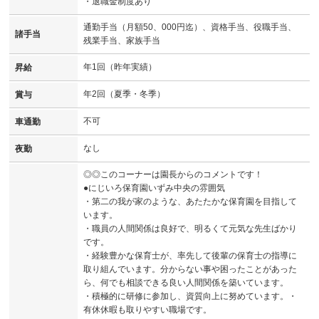
・退職金制度あり
通勤手当（月額50、000円迄）、資格手当、役職手当、
諸手当
残業手当、家族手当
年1回（昨年実績）
昇給
年2回（夏季・冬季）
賞与
不可
車通勤
なし
夜勤
◎◎このコーナーは園長からのコメントです！
●にじいろ保育園いずみ中央の雰囲気
・第二の我が家のような、あたたかな保育園を目指して
います。
・職員の人間関係は良好で、明るくて元気な先生ばかり
です。
・経験豊かな保育士が、率先して後輩の保育士の指導に
取り組んでいます。分からない事や困ったことがあった
ら、何でも相談できる良い人間関係を築いています。
・積極的に研修に参加し、資質向上に努めています。・
有休休暇も取りやすい職場です。