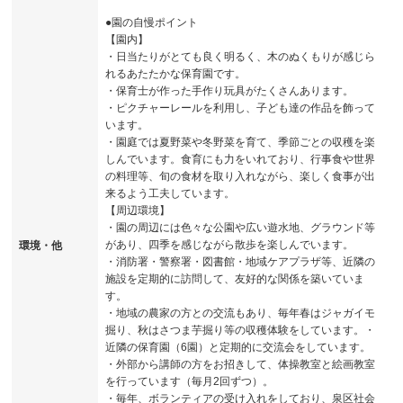
●園の自慢ポイント
【園内】
・日当たりがとても良く明るく、木のぬくもりが感じら
れるあたたかな保育園です。
・保育士が作った手作り玩具がたくさんあります。
・ピクチャーレールを利用し、子ども達の作品を飾って
います。
・園庭では夏野菜や冬野菜を育て、季節ごとの収穫を楽
しんでいます。食育にも力をいれており、行事食や世界
の料理等、旬の食材を取り入れながら、楽しく食事が出
来るよう工夫しています。
【周辺環境】
・園の周辺には色々な公園や広い遊水地、グラウンド等
があり、四季を感じながら散歩を楽しんでいます。
環境・他
・消防署・警察署・図書館・地域ケアプラザ等、近隣の
施設を定期的に訪問して、友好的な関係を築いていま
す。
・地域の農家の方との交流もあり、毎年春はジャガイモ
掘り、秋はさつま芋掘り等の収穫体験をしています。・
近隣の保育園（6園）と定期的に交流会をしています。
・外部から講師の方をお招きして、体操教室と絵画教室
を行っています（毎月2回ずつ）。
・毎年、ボランティアの受け入れをしており、泉区社会