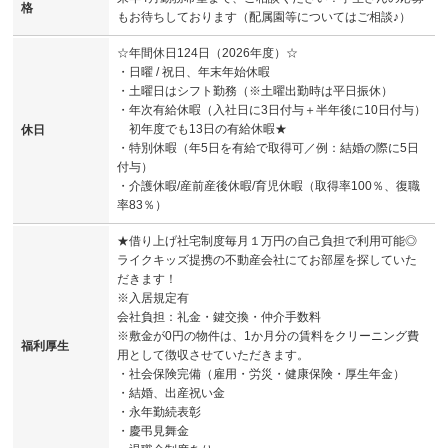
格
もお待ちしております（配属園等についてはご相談♪）
☆年間休日124日（2026年度）☆
・日曜 / 祝日、年末年始休暇
・土曜日はシフト勤務（※土曜出勤時は平日振休）
・年次有給休暇（入社日に3日付与＋半年後に10日付与）
初年度でも13日の有給休暇★
休日
・特別休暇（年5日を有給で取得可／例：結婚の際に5日
付与）
・介護休暇/産前産後休暇/育児休暇（取得率100％、復職
率83％）
★借り上げ社宅制度毎月１万円の自己負担で利用可能◎
ライクキッズ提携の不動産会社にてお部屋を探していた
だきます！
※入居規定有
会社負担：礼金・鍵交換・仲介手数料
※敷金が0円の物件は、1か月分の賃料をクリーニング費
福利厚生
用として徴収させていただきます。
・社会保険完備（雇用・労災・健康保険・厚生年金）
・結婚、出産祝い金
・永年勤続表彰
・慶弔見舞金