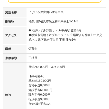
にじいろ保育園いずみ中央
施設名称
神奈川県横浜市泉区和泉中央北5-11-5
勤務地
◆相鉄いずみ野線 いずみ中央駅 徒歩3分
◆横浜市営地下鉄ブルーライン 立場駅より神奈川中央交
アクセス
通バス 泉区総合庁舎前 下車 徒歩2分
保育士
職種
正社員
雇用形態
月給264,000円～326,000円
【給与備考】
基本給180,000円
資格手当8,000円
施設手当61,000円
職務手当6,000円
給与
行政手当9,000円
別途経験手当あり