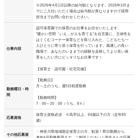
※2026年4月1日以降の給与額となります。2026年3月ま
でにご入社いただく場合は給与額が異なりますので採用
担当までお問い合わせください。
認可保育園での保育のお仕事をお任せいたします。
”暖かい空間「いえ」が人を育てる”を合言葉に、主体性を
はぐくむコーナー保育などを取り入れた、こどもたち一
人ひとりに寄り添う保育を行っています。風通しの良い
仕事内容
職場で、あなたのいままでの経験を反映してより良い保
育をしたい方にピッタリなお仕事です！
【保育士・認可園・社宅完備】
【勤務日】
月～土のうち、週5日程度勤務
勤務曜日・時
間
【勤務時間】
7：00～20：00（うち、8ｈ）
保育士資格必須 ※高卒以上、64歳以下の方（定年65
応募資格
歳）
・神奈川県地域限定保育士の方、歓迎！即日勤務から、
その他応募資
来年4月勤務希望まで、ご相談ください！学生さんの応募