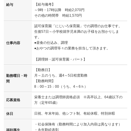
【給与備考】
給与
～9時・17時以降 時給2,070円
その他の時間帯 時給1,570円
認可保育園「にじいろ保育園」での調理のお仕事です。
生後57日～小学校就学児未満のお子様をお預かりしま
す。
●昼食の仕込み、調理
仕事内容
●おやつの調理等々の業務を担当して頂きます。
【調理師・認可保育園・パート】
【勤務日】
月～土のうち、週4～5日程度勤務
勤務曜日・時
【勤務時間】
間
8：00～15：00（うち、4～6ｈ）
栄養士または調理師資格必須 ※高卒以上、64歳以下の
応募資格
方（定年65歳）
日祝、年末年始、他シフト制、有給休暇、特別休暇
休日
・社会保険有（勤務時間により加入内容は異なります）
・永年勤続表彰
福利厚生