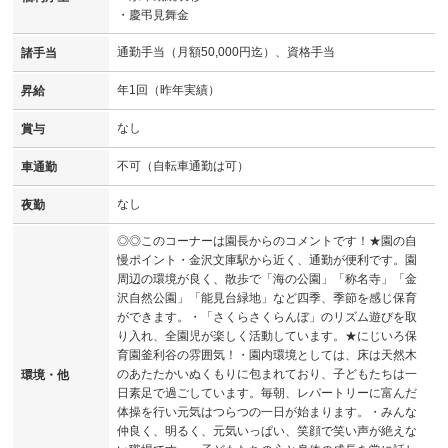
・慶弔見舞金
通勤手当（月額50,000円迄）、資格手当
諸手当
年1回（昨年実績）
昇給
なし
賞与
不可（自転車通勤は可）
車通勤
なし
夜勤
◎◎このコーナーは園長からのコメントです！★園の自
慢ポイント・金沢文庫駅から近く、通勤が便利です。園
周辺の環境が良く、散歩で「海の公園」「称名寺」「金
沢自然公園」「能見台緑地」など四季、季節を感じ保育
ができます。・「さくらさくらんぼ」のリズム遊びを取
り入れ、全園児が楽しく活動しています。★にじいろ保
育園釜利谷の雰囲気！・園内環境としては、床は天然木
のあたたかいぬくもりに包まれており、子どもたちは一
環境・他
日素足で過ごしています。毎朝、レパートリーに富んだ
体操を行い元気はつらつの一日が始まります。・みんな
仲良く、明るく、元気いっぱい、笑顔で笑い声が絶えな