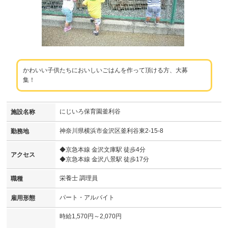
かわいい子供たちにおいしいごはんを作って頂ける方、大募
集！
にじいろ保育園釜利谷
施設名称
神奈川県横浜市金沢区釜利谷東2-15-8
勤務地
◆京急本線 金沢文庫駅 徒歩4分
アクセス
◆京急本線 金沢八景駅 徒歩17分
栄養士 調理員
職種
パート・アルバイト
雇用形態
時給1,570円～2,070円