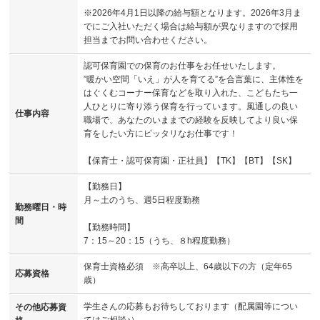
※2026年4月1日以降の給与額となります。2026年3月ま
でにご入社いただく場合は給与額が異なりますので採用
担当までお問い合わせください。
認可保育園での保育のお仕事をお任せいたします。
”暖かい空間「いえ」が人を育てる”を合言葉に、主体性を
はぐくむコーナー保育などを取り入れた、こどもたち一
人ひとりに寄り添う保育を行っています。風通しの良い
仕事内容
職場で、あなたのいままでの経験を反映してより良い保
育をしたい方にピッタリなお仕事です！
【保育士・認可保育園・正社員】【TK】【BT】【SK】
【勤務日】
月～土のうち、週5日程度勤務
勤務曜日・時
間
【勤務時間】
7：15～20：15（うち、８h程度勤務）
保育士資格必須 ※高卒以上、64歳以下の方（定年65
応募資格
歳）
学生さんの応募もお待ちしております（配属園等につい
その他応募資