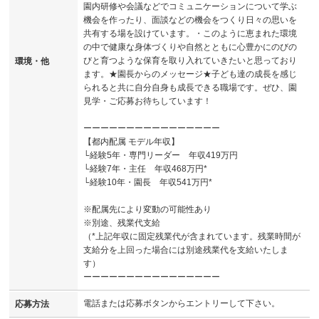
園内研修や会議などでコミュニケーションについて学ぶ
機会を作ったり、面談などの機会をつくり日々の思いを
共有する場を設けています。・このように恵まれた環境
の中で健康な身体づくりや自然とともに心豊かにのびの
びと育つような保育を取り入れていきたいと思っており
環境・他
ます。★園長からのメッセージ★子ども達の成長を感じ
られると共に自分自身も成長できる職場です。ぜひ、園
見学・ご応募お待ちしています！
ーーーーーーーーーーーーーーーー
【都内配属 モデル年収】
└経験5年・専門リーダー 年収419万円
└経験7年・主任 年収468万円*
└経験10年・園長 年収541万円*
※配属先により変動の可能性あり
※別途、残業代支給
（*上記年収に固定残業代が含まれています。残業時間が
支給分を上回った場合には別途残業代を支給いたしま
す）
ーーーーーーーーーーーーーーーー
電話または応募ボタンからエントリーして下さい。
応募方法