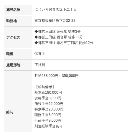
にじいろ保育園坂下二丁目
施設名称
東京都板橋区坂下2-32-22
勤務地
◆都営三田線 蓮根駅 徒歩3分
◆都営三田線 西台駅 徒歩11分
アクセス
◆都営三田線 志村三丁目駅 徒歩12分
保育士
職種
正社員
雇用形態
月給288,000円～350,000円
【給与備考】
基本給180,000円
資格手当8,000円
施設手当62,000円
特別手当23,000円
給与
職務手当6,000円
行政手当9,000円
別途経験手当あり