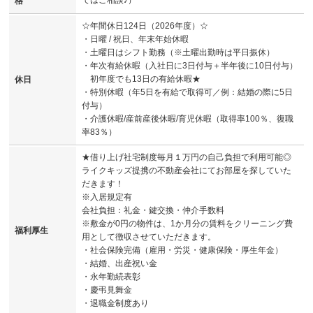
てはご相談♪）
格
☆年間休日124日（2026年度）☆
・日曜 / 祝日、年末年始休暇
・土曜日はシフト勤務（※土曜出勤時は平日振休）
・年次有給休暇（入社日に3日付与＋半年後に10日付与）
初年度でも13日の有給休暇★
休日
・特別休暇（年5日を有給で取得可／例：結婚の際に5日
付与）
・介護休暇/産前産後休暇/育児休暇（取得率100％、復職
率83％）
★借り上げ社宅制度毎月１万円の自己負担で利用可能◎
ライクキッズ提携の不動産会社にてお部屋を探していた
だきます！
※入居規定有
会社負担：礼金・鍵交換・仲介手数料
※敷金が0円の物件は、1か月分の賃料をクリーニング費
福利厚生
用として徴収させていただきます。
・社会保険完備（雇用・労災・健康保険・厚生年金）
・結婚、出産祝い金
・永年勤続表彰
・慶弔見舞金
・退職金制度あり