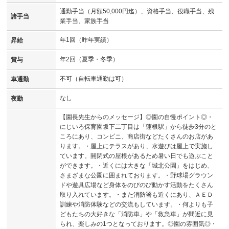
通勤手当（月額50,000円迄）、資格手当、役職手当、残
諸手当
業手当、家族手当
年1回（昨年実績）
昇給
年2回（夏季・冬季）
賞与
不可（自転車通勤は可）
車通勤
なし
夜勤
【園長先生からのメッセージ】◎園の自慢ポイント◎・
にじいろ保育園坂下二丁目は「蓮根駅」から徒歩3分のと
ころにあり、コンビニ、商店街などたくさんのお店があ
ります。・屋上にテラスがあり、水遊びは屋上で実施し
ています。開閉式の屋根があるため暑い日でも遊ぶこと
ができます。・近くには大きな「城北公園」をはじめ、
さまざまな公園に囲まれております。・野球場グラウン
ドや遊具広場など身体をのびのび動かす活動をたくさん
取り入れています。・また消防署も近くにあり、ＡＥＤ
訓練や消防体験などの交流もしています。・何よりも子
どもたちの大好きな「消防車」や「救急車」が間近に見
られ、楽しみの1つとなっております。◎園の雰囲気◎・