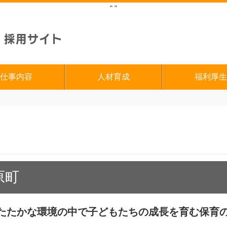
"
"
仕事内容
人材育成
福利厚生
原町
たたかな環境の中で子どもたちの成長を育む保育の