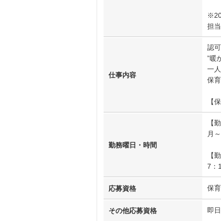
※2
担当
認可
”暖
一人
仕事内容
保育
【保
【勤
月～
勤務曜日・時間
【勤
7：
保育
応募資格
即日
その他応募資格