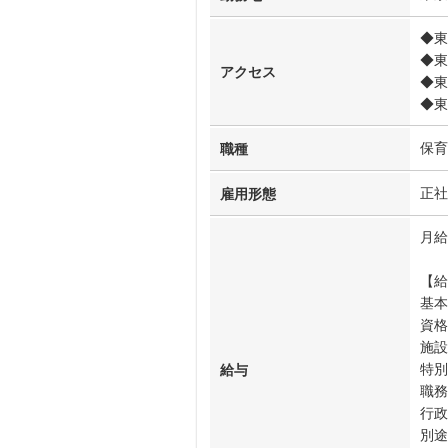
◆東
◆東
アクセス
◆東
◆東
保育
職種
正社
雇用形態
月給
【給
基本
資格
施設
特別
給与
職務
行政
別途