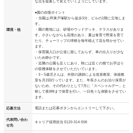
な点を提案して変えていくようにしています。
●園の自慢ポイント
・当園はJR東戸塚駅から徒歩3分、ビルの1階に立地しま
す。
・園の敷地には、砂場やウッドデッキ、テラスがありま
環境・他
す。小さいながらも花壇があり、夏は食育で野菜を育て
たり、チューリップの球根を毎年植えて花を咲かせてい
ます。
・保育園入口が公道に面しておらず、車の出入りが少な
いため静かです。
・近隣の公園も近くにあり、秋には近くの畑でお芋ほり
の収穫体験をさせていただいています。
・3～5歳児さんは、外部の講師による造形教室、体操教
室を月2回行っています。また、年長さんのお泊り保育が
ないため、その代わりとして7月に「スペシャルデー」と
称して夜8時まで保育を行い、一日色々な体験をさせてい
ます。
電話または応募ボタンからエントリーして下さい。
応募方法
代表問い合わ
キャリア採用担当 0120-314-506
せ先