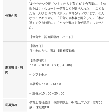
”あたたかい空間「いえ」が人を育てる”を合言葉に、主体
性をはぐくむコーナー保育などを取り入れた、「こども
たち一人ひとりに寄り添う」保育を行っています。そん
仕事内容
なライクキッズで、「子育てや家事と両立して」「家の
近くで空き時間に」「とった資格を有効活用」しません
か。
【保育士・認可園勤務・パート】
【勤務日】
月～土のうち、週3～5日程度勤務
【勤務時間】
7：00～20：00（うち、4～8h）
勤務曜日・時
間
≪シフト例≫
≪早番≫7：00～13：00
≪遅番≫15：00～20：00
保育士資格必須 ※高卒以上、64歳以下の方（定年65
応募資格
歳） 未経験OK