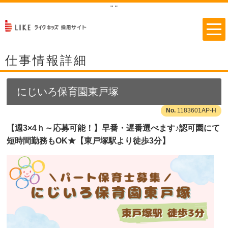
"
"
仕事情報詳細
にじいろ保育園東戸塚
1183601AP-H
【週3×4ｈ～応募可能！】早番・遅番選べます♪認可園にて
短時間勤務もOK★【東戸塚駅より徒歩3分】