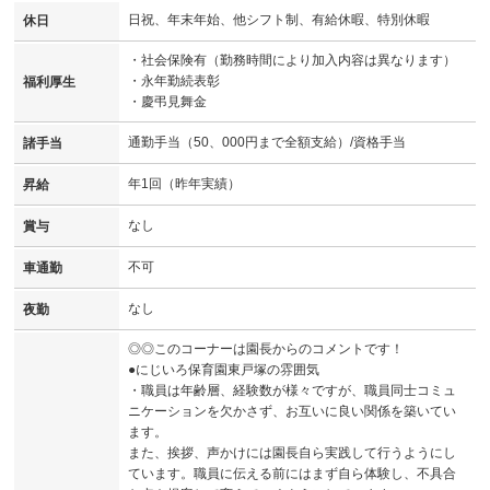
日祝、年末年始、他シフト制、有給休暇、特別休暇
休日
・社会保険有（勤務時間により加入内容は異なります）
・永年勤続表彰
福利厚生
・慶弔見舞金
通勤手当（50、000円まで全額支給）/資格手当
諸手当
年1回（昨年実績）
昇給
なし
賞与
不可
車通勤
なし
夜勤
◎◎このコーナーは園長からのコメントです！
●にじいろ保育園東戸塚の雰囲気
・職員は年齢層、経験数が様々ですが、職員同士コミュ
ニケーションを欠かさず、お互いに良い関係を築いてい
ます。
また、挨拶、声かけには園長自ら実践して行うようにし
ています。職員に伝える前にはまず自ら体験し、不具合