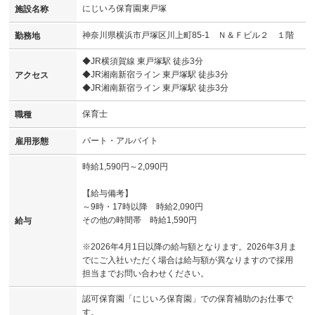
にじいろ保育園東戸塚
施設名称
神奈川県横浜市戸塚区川上町85-1 Ｎ＆Ｆビル２ １階
勤務地
◆JR横須賀線 東戸塚駅 徒歩3分
◆JR湘南新宿ライン 東戸塚駅 徒歩3分
アクセス
◆JR湘南新宿ライン 東戸塚駅 徒歩3分
保育士
職種
パート・アルバイト
雇用形態
時給1,590円～2,090円
【給与備考】
～9時・17時以降 時給2,090円
その他の時間帯 時給1,590円
給与
※2026年4月1日以降の給与額となります。2026年3月ま
でにご入社いただく場合は給与額が異なりますので採用
担当までお問い合わせください。
認可保育園「にじいろ保育園」での保育補助のお仕事で
す。