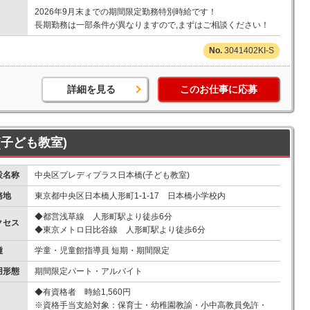
2026年9月末までの期間限定勤務特別時給です！
長期勤務は一部条件が異なりますので,まずはご相談ください！
3041402KI-S
詳細を見る
このお仕事に応募
子ども教室)
設名称
中央区プレディプラス日本橋(子ども教室)
務地
東京都中央区日本橋人形町1-1-17 日本橋小学校内
◆都営浅草線 人形町駅より徒歩6分
クセス
◆東京メトロ日比谷線 人形町駅より徒歩6分
種
学童・児童館指導員 短期・期間限定
用形態
期間限定パート・アルバイト
◆有資格者 時給1,560円
※資格手当支給対象：保育士・幼稚園教諭・小中高教員免許・