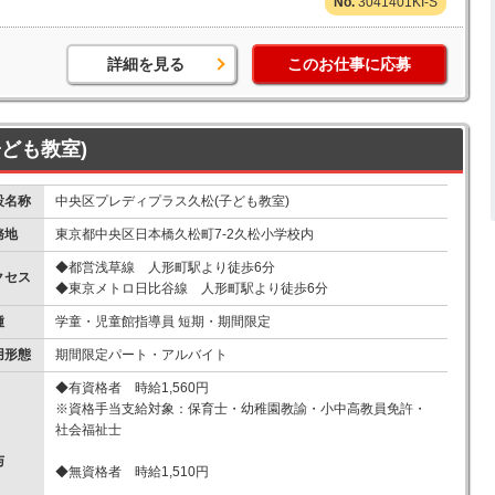
3041401KI-S
詳細を見る
このお仕事に応募
ども教室)
設名称
中央区プレディプラス久松(子ども教室)
務地
東京都中央区日本橋久松町7-2久松小学校内
◆都営浅草線 人形町駅より徒歩6分
クセス
◆東京メトロ日比谷線 人形町駅より徒歩6分
種
学童・児童館指導員 短期・期間限定
用形態
期間限定パート・アルバイト
◆有資格者 時給1,560円
※資格手当支給対象：保育士・幼稚園教諭・小中高教員免許・
社会福祉士
与
◆無資格者 時給1,510円