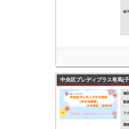
給
中央区プレディプラス有馬(子
施
勤
ア
職