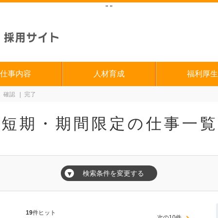
"
"
仕事内容
人材育成
福利厚生
確認
完了
、短期・期間限定の仕事一覧
検索条件を変更する
▼
19
件ヒット
次の10件