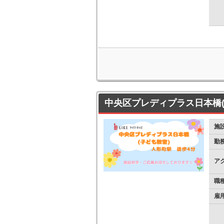
中央区プレディプラス日本橋(
施
勤
ア
職
雇