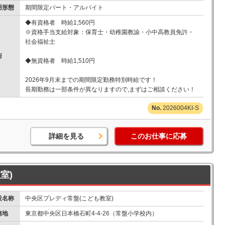
用形態
期間限定パート・アルバイト
◆有資格者 時給1,560円
※資格手当支給対象：保育士・幼稚園教諭・小中高教員免許・
社会福祉士
与
◆無資格者 時給1,510円
2026年9月末までの期間限定勤務特別時給です！
長期勤務は一部条件が異なりますので,まずはご相談ください！
2026004KI-S
詳細を見る
このお仕事に応募
室)
設名称
中央区プレディ常盤(こども教室)
務地
東京都中央区日本橋石町4-4-26（常盤小学校内）