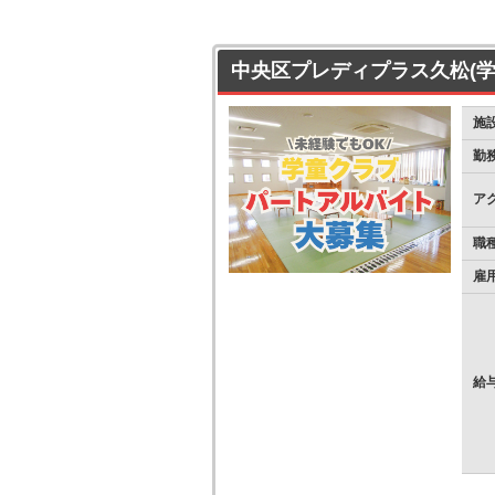
中央区プレディプラス久松(学
施
勤
ア
職
雇
給