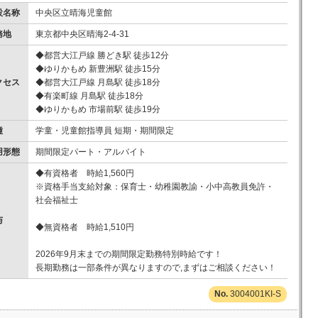
設名称
中央区立晴海児童館
務地
東京都中央区晴海2-4-31
◆都営大江戸線 勝どき駅 徒歩12分
◆ゆりかもめ 新豊洲駅 徒歩15分
クセス
◆都営大江戸線 月島駅 徒歩18分
◆有楽町線 月島駅 徒歩18分
◆ゆりかもめ 市場前駅 徒歩19分
種
学童・児童館指導員 短期・期間限定
用形態
期間限定パート・アルバイト
◆有資格者 時給1,560円
※資格手当支給対象：保育士・幼稚園教諭・小中高教員免許・
社会福祉士
与
◆無資格者 時給1,510円
2026年9月末までの期間限定勤務特別時給です！
長期勤務は一部条件が異なりますので,まずはご相談ください！
3004001KI-S