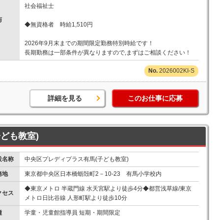
社会福祉士
与
◆無資格者 時給1,510円
2026年9月末までの期間限定勤務特別時給です！
長期勤務は一部条件が異なりますので,まずはご相談ください！
2026002KI-S
詳細を見る
このお仕事に応募
ども教室)
設名称
中央区プレディプラス有馬(子ども教室)
務地
東京都中央区日本橋蛎殻町2－10-23 有馬小学校内
◆東京メトロ 半蔵門線 水天宮駅より徒歩4分◆都営浅草線/東京
クセス
メトロ日比谷線 人形町駅より徒歩10分
種
学童・児童館指導員 短期・期間限定