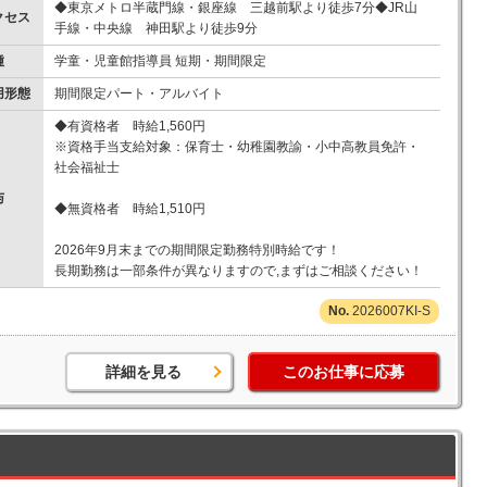
◆東京メトロ半蔵門線・銀座線 三越前駅より徒歩7分◆JR山
クセス
手線・中央線 神田駅より徒歩9分
種
学童・児童館指導員 短期・期間限定
用形態
期間限定パート・アルバイト
◆有資格者 時給1,560円
※資格手当支給対象：保育士・幼稚園教諭・小中高教員免許・
社会福祉士
与
◆無資格者 時給1,510円
2026年9月末までの期間限定勤務特別時給です！
長期勤務は一部条件が異なりますので,まずはご相談ください！
2026007KI-S
詳細を見る
このお仕事に応募