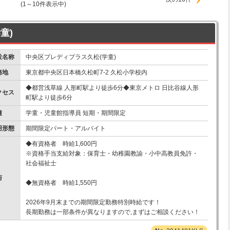
(1～10件表示中)
童)
設名称
中央区プレディプラス久松(学童)
務地
東京都中央区日本橋久松町7-2 久松小学校内
◆都営浅草線 人形町駅より徒歩6分◆東京メトロ 日比谷線人形
クセス
町駅より徒歩6分
種
学童・児童館指導員 短期・期間限定
用形態
期間限定パート・アルバイト
◆有資格者 時給1,600円
※資格手当支給対象：保育士・幼稚園教諭・小中高教員免許・
社会福祉士
与
◆無資格者 時給1,550円
2026年9月末までの期間限定勤務特別時給です！
長期勤務は一部条件が異なりますので,まずはご相談ください！