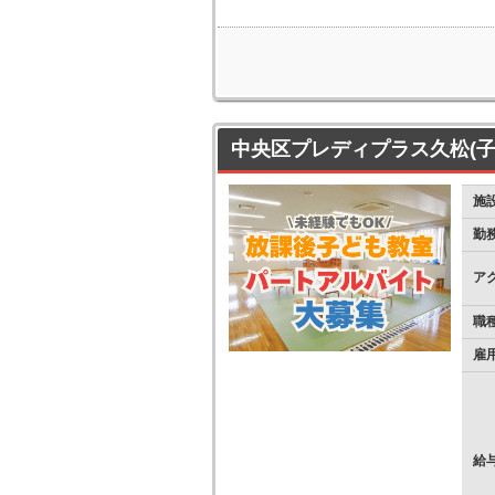
中央区プレディプラス久松(子
施
勤
ア
職
雇
給