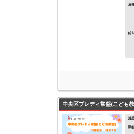
雇
給
中央区プレディ常盤(こども教
施
勤