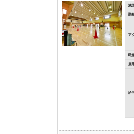
施
勤
ア
職
雇
給