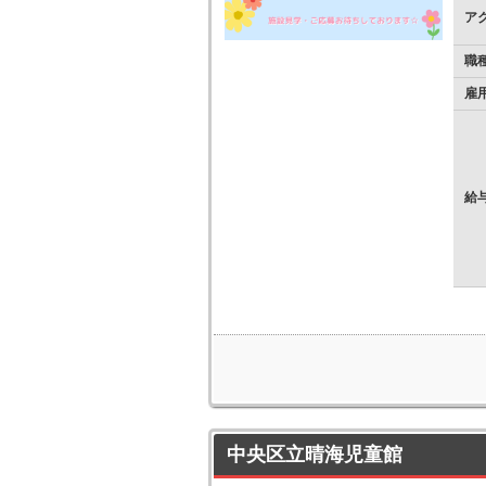
ア
職
雇
給
中央区立晴海児童館