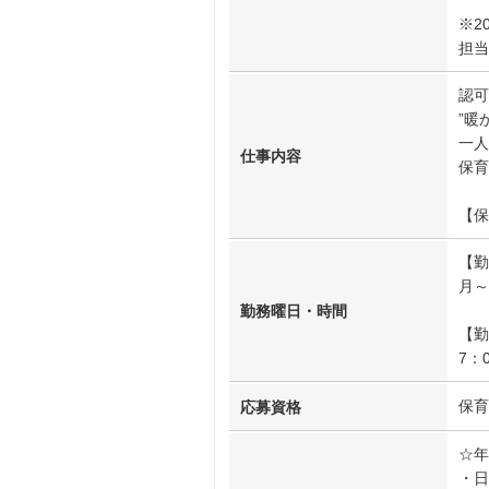
※2
担当
認可
”暖
一人
仕事内容
保育
【保
【勤
月～
勤務曜日・時間
【勤
7：
保育
応募資格
☆年
・日