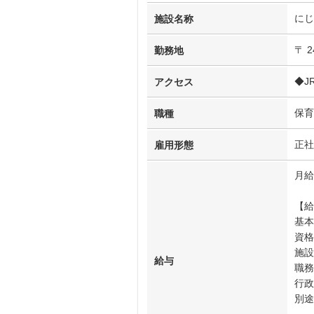
にじ
施設名称
〒 
勤務地
◆J
アクセス
保育
職種
正社
雇用形態
月給
【給
基本
資格
施設
給与
職務
行政
別途