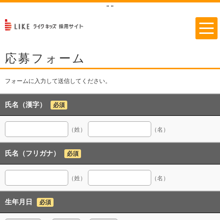
"
"
応募フォーム
フォームに入力して送信してください。
氏名（漢字）
必須
（姓）
（名）
氏名（フリガナ）
必須
（姓）
（名）
生年月日
必須