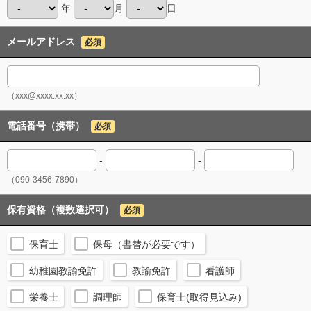
年
月
日
メールアドレス
必須
（xxx@xxxx.xx.xx）
電話番号（携帯）
必須
-
-
（090-3456-7890）
保有資格（複数選択可）
必須
保育士
保母（書替が必要です）
幼稚園教諭免許
教諭免許
看護師
栄養士
調理師
保育士(取得見込み)