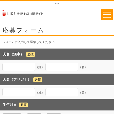
"
"
応募フォーム
フォームに入力して送信してください。
氏名（漢字）
必須
（姓）
（名）
氏名（フリガナ）
必須
（姓）
（名）
生年月日
必須