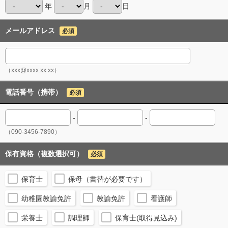
年
月
日
メールアドレス
必須
（xxx@xxxx.xx.xx）
電話番号（携帯）
必須
-
-
（090-3456-7890）
保有資格（複数選択可）
必須
保育士
保母（書替が必要です）
幼稚園教諭免許
教諭免許
看護師
栄養士
調理師
保育士(取得見込み)