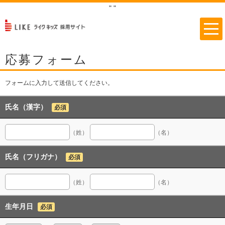
"
"
応募フォーム
フォームに入力して送信してください。
氏名（漢字）
必須
（姓）
（名）
氏名（フリガナ）
必須
（姓）
（名）
生年月日
必須