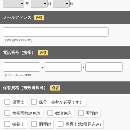
年
月
日
メールアドレス
必須
（xxx@xxxx.xx.xx）
電話番号（携帯）
必須
-
-
（090-3456-7890）
保有資格（複数選択可）
必須
保育士
保母（書替が必要です）
幼稚園教諭免許
教諭免許
看護師
栄養士
調理師
保育士(取得見込み)